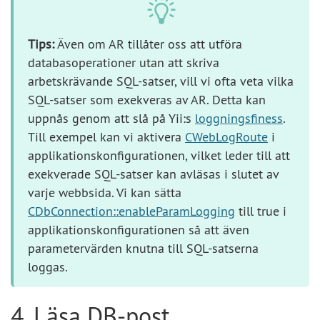
Tips:
Även om AR tillåter oss att utföra
databasoperationer utan att skriva
arbetskrävande SQL-satser, vill vi ofta veta vilka
SQL-satser som exekveras av AR. Detta kan
uppnås genom att slå på Yii:s
loggningsfiness
.
Till exempel kan vi aktivera
CWebLogRoute
i
applikationskonfigurationen, vilket leder till att
exekverade SQL-satser kan avläsas i slutet av
varje webbsida. Vi kan sätta
CDbConnection::enableParamLogging
till true i
applikationskonfigurationen så att även
parametervärden knutna till SQL-satserna
loggas.
4. Läsa DB-post