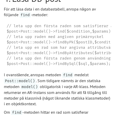
För att läsa data i en databastabell, anropa någon av
följande
-metoder:
find
// leta upp den första raden som satisfierar an
$post=Post::model()->find($condition,$params);

// leta upp raden med angiven primärnyckel

$post=Post::model()->findByPk($postID,$conditio
// leta upp en rad som har angivna attributvärd
$post=Post::model()->findByAttributes($attribut
// leta upp den första raden genom användning a
$post=Post::model()->findBySql($sql,$params);
I ovanstående, anropas metoden
medelst
find
. Som tidigare nämnts är den statiska
Post::model()
metoden
obligatorisk i varje AR-klass. Metoden
model()
returnerar en AR-instans som används för att få tillgång till
metoder på klassnivå (något liknande statiska klassmetoder)
i en objektkontext.
Om
-metoden hittar en rad som satisfierar
find