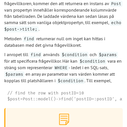
frågevillkoren, kommer den att returnera en instans av
Post
vars propertyn innehåller korresponderande kolumnvärde
från tabellraden. De laddade värdena kan sedan läsas på
samma sätt som vanliga objektpropertyn, till exempel,
echo
.
$post->title;
Metoden
returnerar null om inget kan hittas i
find
databasen med det givna frågevillkoret.
I anropet till
används
och
find
$condition
$params
för att specificera frågevillkor. Här kan
vara en
$condition
sträng som representerar
- ledet i en SQL-sats,
WHERE
en array av parametrar vars värden kommer att
$params
kopplas till platshållaren i
. Till exempel,
$condition
// find the row with postID=10

$post=Post::model()->find('postID=:postID', ar