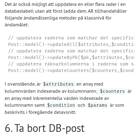
Det är också möjligt att uppdatera en eller flera rader i en
databastabell utan att först ladda dem. AR tillhandahåller
följande ändamålsenliga metoder på klassnivå för
ändamålet:
// uppdatera raderna som matchar det specificer
Post::model()->updateAll($attributes,$condition
// uppdatera raderna som matchar det specificer
Post::model()->updateByPk($pk,$attributes,$cond
// uppdatera räknarkolumnerna i raderna som sat
Post::model()->updateCounters($counters,$condi
I ovanstående, är
en array med
$attributes
kolumnvärden indexerade av kolumnnamn;
är
$counters
en array med inkrementella värden indexerade av
kolumnnamn samt
och
är som
$condition
$params
beskrivits i föregående delavsnitt.
6. Ta bort DB-post