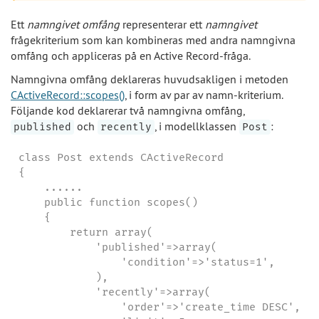
Ett
namngivet omfång
representerar ett
namngivet
frågekriterium som kan kombineras med andra namngivna
omfång och appliceras på en Active Record-fråga.
Namngivna omfång deklareras huvudsakligen i metoden
CActiveRecord::scopes()
, i form av par av namn-kriterium.
Följande kod deklarerar två namngivna omfång,
och
, i modellklassen
:
published
recently
Post
class Post extends CActiveRecord

{

    ......

    public function scopes()

    {

        return array(

            'published'=>array(

                'condition'=>'status=1',

            ),

            'recently'=>array(

                'order'=>'create_time DESC',
