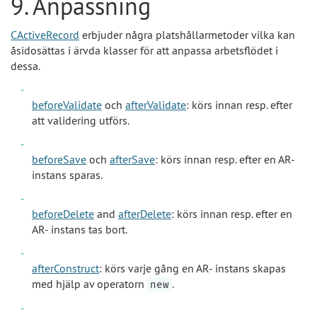
9. Anpassning
CActiveRecord
erbjuder några platshållarmetoder vilka kan
åsidosättas i ärvda klasser för att anpassa arbetsflödet i
dessa.
beforeValidate
och
afterValidate
: körs innan resp. efter
att validering utförs.
beforeSave
och
afterSave
: körs innan resp. efter en AR-
instans sparas.
beforeDelete
and
afterDelete
: körs innan resp. efter en
AR- instans tas bort.
afterConstruct
: körs varje gång en AR- instans skapas
med hjälp av operatorn
.
new