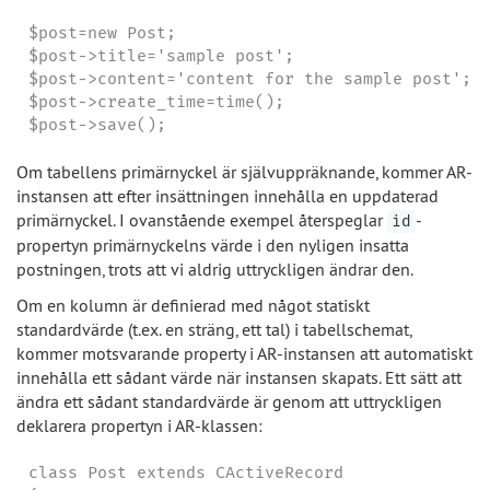
$post=new Post;

$post->title='sample post';

$post->content='content for the sample post';

$post->create_time=time();

$post->save();
Om tabellens primärnyckel är självuppräknande, kommer AR-
instansen att efter insättningen innehålla en uppdaterad
primärnyckel. I ovanstående exempel återspeglar
-
id
propertyn primärnyckelns värde i den nyligen insatta
postningen, trots att vi aldrig uttryckligen ändrar den.
Om en kolumn är definierad med något statiskt
standardvärde (t.ex. en sträng, ett tal) i tabellschemat,
kommer motsvarande property i AR-instansen att automatiskt
innehålla ett sådant värde när instansen skapats. Ett sätt att
ändra ett sådant standardvärde är genom att uttryckligen
deklarera propertyn i AR-klassen:
class Post extends CActiveRecord
