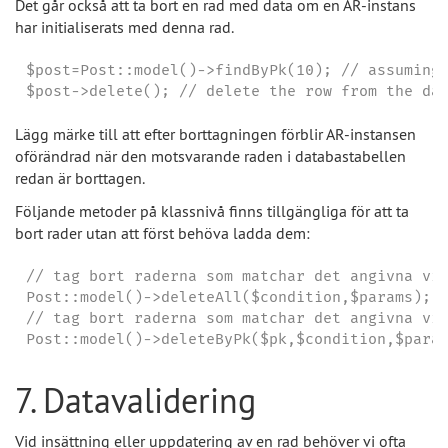
Det går också att ta bort en rad med data om en AR-instans
har initialiserats med denna rad.
$post=Post::model()->findByPk(10); // assuming 
$post->delete(); // delete the row from the da
Lägg märke till att efter borttagningen förblir AR-instansen
oförändrad när den motsvarande raden i databastabellen
redan är borttagen.
Följande metoder på klassnivå finns tillgängliga för att ta
bort rader utan att först behöva ladda dem:
// tag bort raderna som matchar det angivna vil
Post::model()->deleteAll($condition,$params);

// tag bort raderna som matchar det angivna vil
Post::model()->deleteByPk($pk,$condition,$para
7. Datavalidering
Vid insättning eller uppdatering av en rad behöver vi ofta