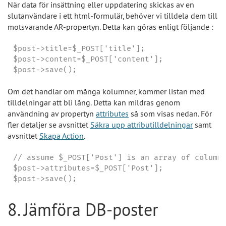
När data för insättning eller uppdatering skickas av en
slutanvändare i ett html-formulär, behöver vi tilldela dem till
motsvarande AR-propertyn. Detta kan göras enligt följande :
$post->title=$_POST['title'];

$post->content=$_POST['content'];

$post->save();
Om det handlar om många kolumner, kommer listan med
tilldelningar att bli lång. Detta kan mildras genom
användning av propertyn
attributes
så som visas nedan. För
fler detaljer se avsnittet
Säkra upp attributilldelningar
samt
avsnittet
Skapa Action
.
// assume $_POST['Post'] is an array of column 
$post->attributes=$_POST['Post'];

$post->save();
8. Jämföra DB-poster