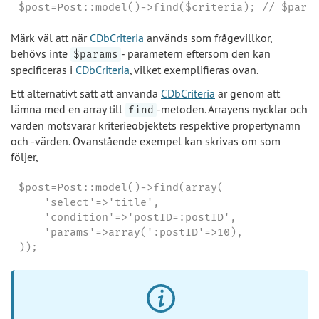
$post=Post::model()->find($criteria); // $para
Märk väl att när
CDbCriteria
används som frågevillkor,
behövs inte
- parametern eftersom den kan
$params
specificeras i
CDbCriteria
, vilket exemplifieras ovan.
Ett alternativt sätt att använda
CDbCriteria
är genom att
lämna med en array till
-metoden. Arrayens nycklar och
find
värden motsvarar kriterieobjektets respektive propertynamn
och -värden. Ovanstående exempel kan skrivas om som
följer,
$post=Post::model()->find(array(

    'select'=>'title',

    'condition'=>'postID=:postID',

    'params'=>array(':postID'=>10),

));