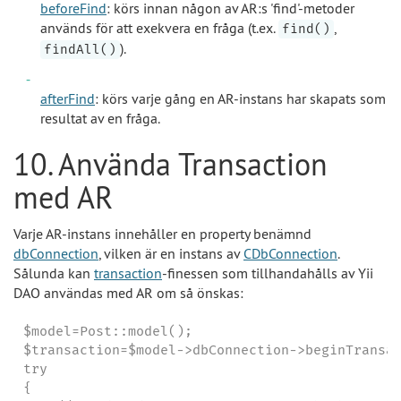
beforeFind
: körs innan någon av AR:s 'find'-metoder
används för att exekvera en fråga (t.ex.
,
find()
).
findAll()
afterFind
: körs varje gång en AR-instans har skapats som
resultat av en fråga.
10. Använda Transaction
med AR
Varje AR-instans innehåller en property benämnd
dbConnection
, vilken är en instans av
CDbConnection
.
Sålunda kan
transaction
-finessen som tillhandahålls av Yii
DAO användas med AR om så önskas:
$model=Post::model();

$transaction=$model->dbConnection->beginTransac
try

{
