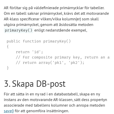
AR förlitar sig på väldefinierade primärnycklar för tabeller.
Om en tabell saknar primärnyckel, krävs det att motsvarande
AR-klass specificerar vilken/vilka kolumn(er) som skall
utgöra primärnyckel, genom att åsidosätta metoden
enligt nedanstående exempel,
primaryKey()
public function primaryKey()

{

    return 'id';

    // For composite primary key, return an arr
    // return array('pk1', 'pk2');

}
3. Skapa DB-post
För att sätta in en ny rad i en databastabell, skapa en ny
instans av den motsvarande AR-klassen, sätt dess propertyn
associerade med tabellens kolumner och anropa metoden
save()
för att genomföra insättningen.