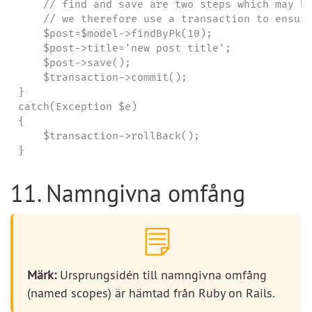
    // find and save are two steps which may be
    // we therefore use a transaction to ensure
    $post=$model->findByPk(10);

    $post->title='new post title';

    $post->save();

    $transaction->commit();

}

catch(Exception $e)

{

    $transaction->rollBack();

}
11. Namngivna omfång
Märk:
Ursprungsidén till namngivna omfång
(named scopes) är hämtad från Ruby on Rails.