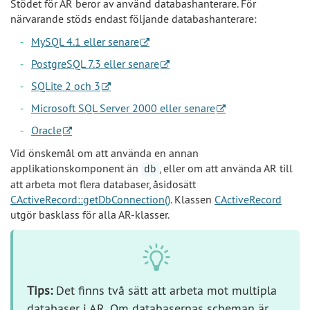
Stödet för AR beror av använd databashanterare. För
närvarande stöds endast följande databashanterare:
MySQL 4.1 eller senare
PostgreSQL 7.3 eller senare
SQLite 2 och 3
Microsoft SQL Server 2000 eller senare
Oracle
Vid önskemål om att använda en annan
applikationskomponent än
, eller om att använda AR till
db
att arbeta mot flera databaser, åsidosätt
CActiveRecord::getDbConnection()
. Klassen
CActiveRecord
utgör basklass för alla AR-klasser.
Tips:
Det finns två sätt att arbeta mot multipla
databaser i AR. Om databasernas scheman är