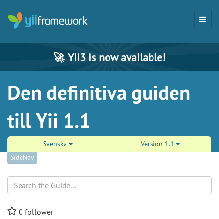
🚀
Yii3 is now available!
Den definitiva guiden
till Yii 1.1
Svenska
Version 1.1
SideNav
Search
0
follower