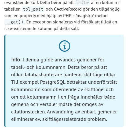
ovanstående kod. Detta beror på att
är en kolumn i
title
tabellen
och CActiveRecord gör den tillgänglig
tbl_post
som en property med hjälp av PHP:s "magiska" metod
. En exception signaleras vid försök att tillgå en
__get()
icke-existerande kolumn på detta sätt.
Info:
I denna guide användes gemener för
tabell- och kolumnnamn. Detta beror på att
olika databashanterare hanterar skiftläge olika.
Till exempel PostgreSQL betraktar underförstått
kolumnnamn som oberoende av skiftläge, och
om ett kolumnnamn i en fråga innehåller både
gemena och versaler måste det omges av
citationstecken. Användning av enbart gemener
eliminerar ev. skiftlägesrelaterade problem.