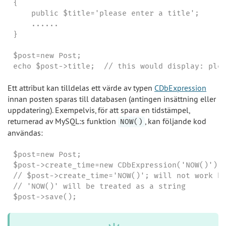
{

    public $title='please enter a title';

    ......

}

$post=new Post;

echo $post->title;  // this would display: ple
Ett attribut kan tilldelas ett värde av typen
CDbExpression
innan posten sparas till databasen (antingen insättning eller
uppdatering). Exempelvis, för att spara en tidstämpel,
returnerad av MySQL:s funktion
, kan följande kod
NOW()
användas:
$post=new Post;

$post->create_time=new CDbExpression('NOW()');

// $post->create_time='NOW()'; will not work be
// 'NOW()' will be treated as a string

$post->save();