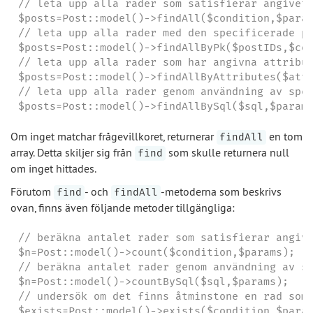
// leta upp alla rader som satisfierar angivet 
$posts=Post::model()->findAll($condition,$param
// leta upp alla rader med den specificerade pr
$posts=Post::model()->findAllByPk($postIDs,$con
// leta upp alla rader som har angivna attribut
$posts=Post::model()->findAllByAttributes($attr
// leta upp alla rader genom användning av spec
$posts=Post::model()->findAllBySql($sql,$param
Om inget matchar frågevillkoret, returnerar
en tom
findAll
array. Detta skiljer sig från
som skulle returnera null
find
om inget hittades.
Förutom
- och
-metoderna som beskrivs
find
findAll
ovan, finns även följande metoder tillgängliga:
// beräkna antalet rader som satisfierar angive
$n=Post::model()->count($condition,$params);

// beräkna antalet rader genom användning av sp
$n=Post::model()->countBySql($sql,$params);

// undersök om det finns åtminstone en rad som 
$exists=Post::model()->exists($condition,$para