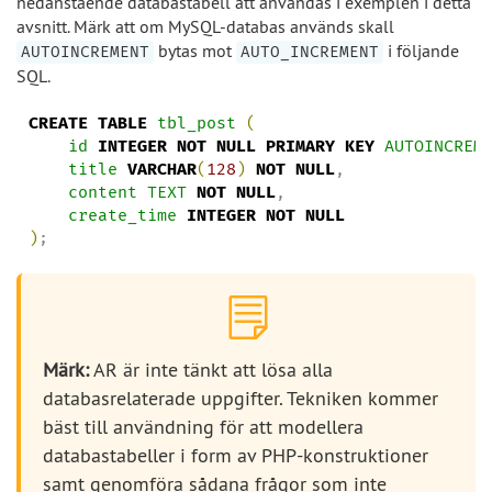
nedanstående databastabell att användas i exemplen i detta
avsnitt. Märk att om MySQL-databas används skall
bytas mot
i följande
AUTOINCREMENT
AUTO_INCREMENT
SQL.
CREATE
TABLE
tbl_post
(
id
INTEGER
NOT
NULL
PRIMARY
KEY
AUTOINCREM
title
VARCHAR
(
128
)
NOT
NULL
,

content
TEXT
NOT
NULL
,

create_time
INTEGER
NOT
NULL
)
;
Märk:
AR är inte tänkt att lösa alla
databasrelaterade uppgifter. Tekniken kommer
bäst till användning för att modellera
databastabeller i form av PHP-konstruktioner
samt genomföra sådana frågor som inte