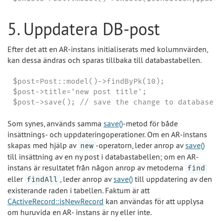
5. Uppdatera DB-post
Efter det att en AR-instans initialiserats med kolumnvärden,
kan dessa ändras och sparas tillbaka till databastabellen.
$post=Post::model()->findByPk(10);

$post->title='new post title';

$post->save(); // save the change to database
Som synes, används samma
save()
-metod för både
insättnings- och uppdateringoperationer. Om en AR-instans
skapas med hjälp av
-operatorn, leder anrop av
save()
new
till insättning av en ny post i databastabellen; om en AR-
instans är resultatet från någon anrop av metoderna
find
eller
, leder anrop av
save()
till uppdatering av den
findAll
existerande raden i tabellen. Faktum är att
CActiveRecord::isNewRecord
kan användas för att upplysa
om huruvida en AR- instans är ny eller inte.