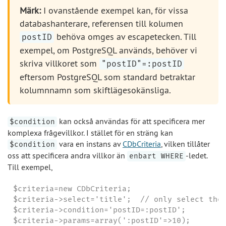
Märk:
I ovanstående exempel kan, för vissa
databashanterare, referensen till kolumen
behöva omges av escapetecken. Till
postID
exempel, om PostgreSQL används, behöver vi
skriva villkoret som
"postID"=:postID
eftersom PostgreSQL som standard betraktar
kolumnnamn som skiftlägesokänsliga.
kan också användas för att specificera mer
$condition
komplexa frågevillkor. I stället för en sträng kan
vara en instans av
CDbCriteria
, vilken tillåter
$condition
oss att specificera andra villkor än
-ledet.
enbart WHERE
Till exempel,
$criteria=new CDbCriteria;

$criteria->select='title';  // only select the 
$criteria->condition='postID=:postID';

$criteria->params=array(':postID'=>10);
