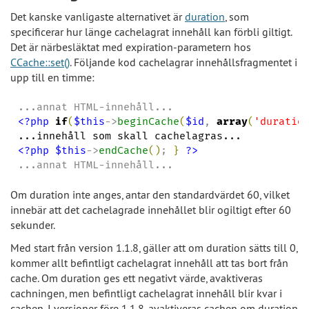
Det kanske vanligaste alternativet är
duration
, som
specificerar hur länge cachelagrat innehåll kan förbli giltigt.
Det är närbesläktat med expiration-parametern hos
CCache::set()
. Följande kod cachelagrar innehållsfragmentet i
upp till en timme:
<?php
if
(
$this
->
beginCache
(
$id
, 
array
(
'
duratio
<?php
$this
->
endCache
(
)
; 
}
?>
...annat HTML-innehåll...
Om duration inte anges, antar den standardvärdet 60, vilket
innebär att det cachelagrade innehållet blir ogiltigt efter 60
sekunder.
Med start från version 1.1.8, gäller att om duration sätts till 0,
kommer allt befintligt cachelagrat innehåll att tas bort från
cache. Om duration ges ett negativt värde, avaktiveras
cachningen, men befintligt cachelagrat innehåll blir kvar i
cachen. I versioner före 1.1.8, avaktiveras cachen om duration