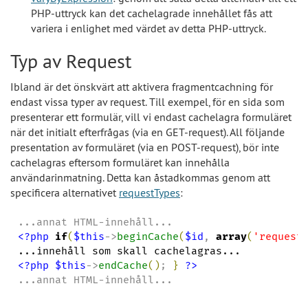
PHP-uttryck kan det cachelagrade innehållet fås att
variera i enlighet med värdet av detta PHP-uttryck.
Typ av Request
Ibland är det önskvärt att aktivera fragmentcachning för
endast vissa typer av request. Till exempel, för en sida som
presenterar ett formulär, vill vi endast cachelagra formuläret
när det initialt efterfrågas (via en GET-request). All följande
presentation av formuläret (via en POST-request), bör inte
cachelagras eftersom formuläret kan innehålla
användarinmatning. Detta kan åstadkommas genom att
specificera alternativet
requestTypes
:
<?php
if
(
$this
->
beginCache
(
$id
, 
array
(
'
request
<?php
$this
->
endCache
(
)
; 
}
?>
...annat HTML-innehåll...