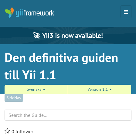
🚀
Yii3 is now available!
Den definitiva guiden
till Yii 1.1
Svenska
Version 1.1
SideNav
Search
0
follower