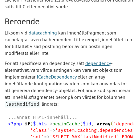
sätts till 0 eller negativt värde.
Beroende
Liksom vid
datacachning
kan innehållsfragment som
cachelagras även ha beroenden. Till exempel, innehållet i en
för tillfället visad postning beror av om postningen
modifierats eller inte.
För att specificera en dependency, sätt
dependency
-
alternativet, vars värde antingen kan vara ett objekt som
implementerar
ICacheDependency
eller en array
innehållande konfigurationsvärden som kan användas för
att generera dependency-objektet. Följande kod specificerar
att innehållsfragmentet beror på om värdet för kolumnen
ändrats:
lastModified
<?php
if
(
$this
->
beginCache
(
$id
, 
array
(
'
depende
'
class
'
=>
'
system.caching.dependencies.
'
sql
'
=>
'
SELECT MAX(lastModified) FROM 