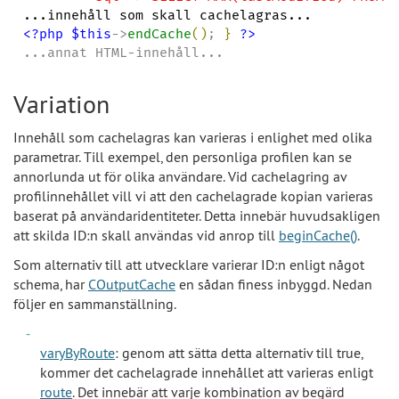
<?php
$this
->
endCache
(
)
; 
}
?>
...annat HTML-innehåll...
Variation
Innehåll som cachelagras kan varieras i enlighet med olika
parametrar. Till exempel, den personliga profilen kan se
annorlunda ut för olika användare. Vid cachelagring av
profilinnehållet vill vi att den cachelagrade kopian varieras
baserat på användaridentiteter. Detta innebär huvudsakligen
att skilda ID:n skall användas vid anrop till
beginCache()
.
Som alternativ till att utvecklare varierar ID:n enligt något
schema, har
COutputCache
en sådan finess inbyggd. Nedan
följer en sammanställning.
varyByRoute
: genom att sätta detta alternativ till true,
kommer det cachelagrade innehållet att varieras enligt
route
. Det innebär att varje kombination av begärd