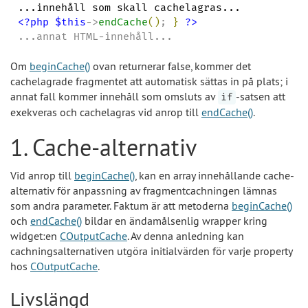
<?php
$this
->
endCache
(
)
; 
}
?>
...annat HTML-innehåll...
Om
beginCache()
ovan returnerar false, kommer det
cachelagrade fragmentet att automatisk sättas in på plats; i
annat fall kommer innehåll som omsluts av
-satsen att
if
exekveras och cachelagras vid anrop till
endCache()
.
1. Cache-alternativ
Vid anrop till
beginCache()
, kan en array innehållande cache-
alternativ för anpassning av fragmentcachningen lämnas
som andra parameter. Faktum är att metoderna
beginCache()
och
endCache()
bildar en ändamålsenlig wrapper kring
widget:en
COutputCache
. Av denna anledning kan
cachningsalternativen utgöra initialvärden för varje property
hos
COutputCache
.
Livslängd