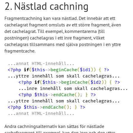
2. Nästlad cachning
Fragmentcachning kan vara nästlad. Det innebär att ett
cachelagrat fragment omsluts av ett större fragment, även
det cachelagrat. Till exempel, kommentarerna (till
postningen) cachelagras i ett inre fragment, vilket
cachelagras tillsammans med själva postningen i en yttre
fragmentcache.
<?php
if
(
$this
->
beginCache
(
$id1
)
)
{
?>
...yttre innehåll som skall cachelagras...

<?php
if
(
$this
->
beginCache
(
$id2
)
)
{
?>
    ...inre innehåll som skall cachelagras...

<?php
$this
->
endCache
(
)
; 
}
?>
<?php
$this
->
endCache
(
)
; 
}
?>
...annat HTML-innehåll...
Andra cachningsalternativ kan sättas för nästlade
cachefragment. till exempel, kan den inre och den yttre