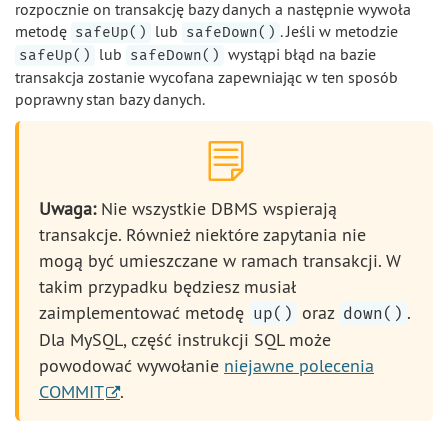
rozpocznie on transakcję bazy danych a następnie wywoła
metodę
lub
. Jeśli w metodzie
safeUp()
safeDown()
lub
wystąpi błąd na bazie
safeUp()
safeDown()
transakcja zostanie wycofana zapewniając w ten sposób
poprawny stan bazy danych.
Uwaga:
Nie wszystkie DBMS wspierają
transakcje. Również niektóre zapytania nie
mogą być umieszczane w ramach transakcji. W
takim przypadku będziesz musiał
zaimplementować metodę
oraz
.
up()
down()
Dla MySQL, część instrukcji SQL może
powodować wywołanie
niejawne polecenia
COMMIT
.