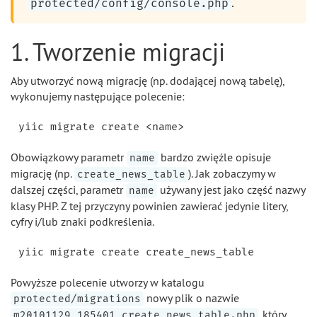
.
protected/config/console.php
1. Tworzenie migracji
Aby utworzyć nową migrację (np. dodającej nową tabelę),
wykonujemy następujące polecenie:
Obowiązkowy parametr
bardzo zwięźle opisuje
name
migrację (np.
). Jak zobaczymy w
create_news_table
dalszej części, parametr
używany jest jako część nazwy
name
klasy PHP. Z tej przyczyny powinien zawierać jedynie litery,
cyfry i/lub znaki podkreślenia.
Powyższe polecenie utworzy w katalogu
nowy plik o nazwie
protected/migrations
, który
m20101129_185401_create_news_table.php