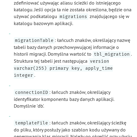
zdefiniować używając aliasu ścieżki do istniejącego
katalogu. Jeśli opcja ta nie została określona, będzie ona
używać podkatalogu
znajdującego się w
migrations
katalogu bazowym aplikacji.
: łańcuch znaków, określający nazwę
migrationTable
tabeli bazy danych przechowywującej informacje o
historii migracji. Domyślna wartość to
.
tbl_migration
Struktura tej tabeli jest następująca
version
varchar(255) primary key, apply_time
.
integer
: łańcuch znaków, określający
connectionID
identyfikator komponentu bazy danych aplikacji.
Domyślnie 'db'.
: łańcuch znaków, określający ścieżkę
templateFile
do pliku, który posłuży jako szablon kodu używany do
generowania klas migracji. Należy go określić przy użyciu