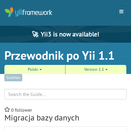
🚀
Yii3 is now available!
Przewodnik po Yii 1.1
Polski
Version 1.1
SideNav
Search
0
follower
Migracja bazy danych