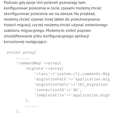
Podczas gdy opcje linii poleceń pozwalają nam
konfigurować polecenia w locie, czasami możemy chcieć
skonfigurować polecenia raz na zawsze. Na przykład,
możemy chcieć używać innej tabeli do przechowywania
historii migracji, czy też możemy chcież używać zmienionego
szablonu migracyjnego. Możemy to zrobić poprzez
zmodyfikowanie pliku konfiguracyjnego aplikacji
konsolowej następująco:
return array(

    ......

    'commandMap'=>array(

        'migrate'=>array(

            'class'=>'system.cli.commands.Migra
            'migrationPath'=>'application.migra
            'migrationTable'=>'tbl_migration',

            'connectionID'=>'db',

            'templateFile'=>'application.migrat
        ),

        ......

    ),
