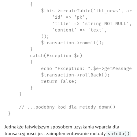
        {

            $this->createTable('tbl_news', arra
                'id' => 'pk',

                'title' => 'string NOT NULL',

                'content' => 'text',

            ));

            $transaction->commit();

        }

        catch(Exception $e)

        {

            echo "Exception: ".$e->getMessage()
            $transaction->rollBack();

            return false;

        }

    }

    // ...podobny kod dla metody down()

}
Jednakże łatwiejszym sposobem uzyskania wparcia dla
transakcyjności jest zaimplementowanie metody
safeUp()