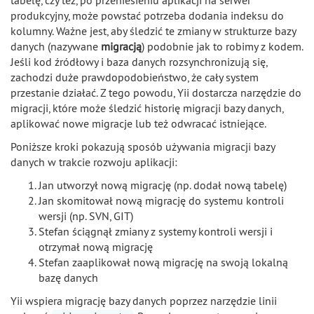
tabelę, czy też, po przeniesieniu aplikacji na serwer
produkcyjny, może powstać potrzeba dodania indeksu do
kolumny. Ważne jest, aby śledzić te zmiany w strukturze bazy
danych (nazywane
migracją
) podobnie jak to robimy z kodem.
Jeśli kod źródłowy i baza danych rozsynchronizują się,
zachodzi duże prawdopodobieństwo, że cały system
przestanie działać. Z tego powodu, Yii dostarcza narzędzie do
migracji, które może śledzić historię migracji bazy danych,
aplikować nowe migracje lub też odwracać istniejące.
Poniższe kroki pokazują sposób używania migracji bazy
danych w trakcie rozwoju aplikacji:
Jan utworzył nową migrację (np. dodał nową tabelę)
Jan skomitował nową migrację do systemu kontroli
wersji (np. SVN, GIT)
Stefan ściągnął zmiany z systemy kontroli wersji i
otrzymał nową migrację
Stefan zaaplikował nową migrację na swoją lokalną
bazę danych
Yii wspiera migrację bazy danych poprzez narzędzie linii