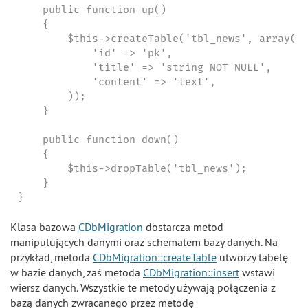
    public function up()

    {

        $this->createTable('tbl_news', array(

            'id' => 'pk',

            'title' => 'string NOT NULL',

            'content' => 'text',

        ));

    }

    public function down()

    {

        $this->dropTable('tbl_news');

    }

}
Klasa bazowa
CDbMigration
dostarcza metod
manipulujących danymi oraz schematem bazy danych. Na
przykład, metoda
CDbMigration::createTable
utworzy tabelę
w bazie danych, zaś metoda
CDbMigration::insert
wstawi
wiersz danych. Wszystkie te metody używają połączenia z
bazą danych zwracanego przez metodę