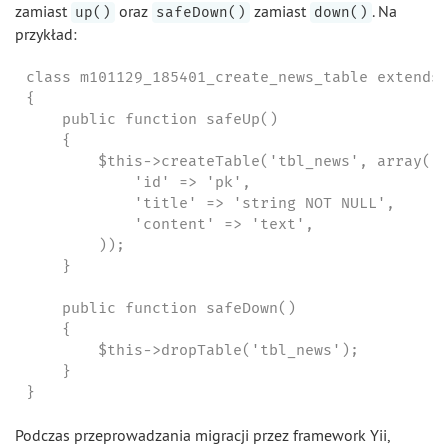
zamiast
oraz
zamiast
. Na
up()
safeDown()
down()
przykład:
class m101129_185401_create_news_table extends 
{

    public function safeUp()

    {

        $this->createTable('tbl_news', array(

            'id' => 'pk',

            'title' => 'string NOT NULL',

            'content' => 'text',

        ));

    }

    public function safeDown()

    {

        $this->dropTable('tbl_news');

    }

}
Podczas przeprowadzania migracji przez framework Yii,