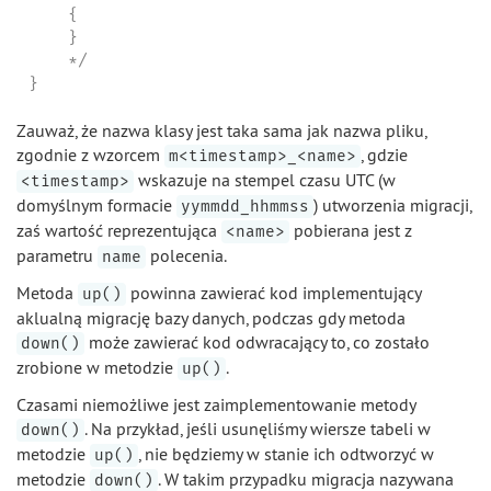
    {

    }

    */

}
Zauważ, że nazwa klasy jest taka sama jak nazwa pliku,
zgodnie z wzorcem
, gdzie
m<timestamp>_<name>
wskazuje na stempel czasu UTC (w
<timestamp>
domyślnym formacie
) utworzenia migracji,
yymmdd_hhmmss
zaś wartość reprezentująca
pobierana jest z
<name>
parametru
polecenia.
name
Metoda
powinna zawierać kod implementujący
up()
aklualną migrację bazy danych, podczas gdy metoda
może zawierać kod odwracający to, co zostało
down()
zrobione w metodzie
.
up()
Czasami niemożliwe jest zaimplementowanie metody
. Na przykład, jeśli usunęliśmy wiersze tabeli w
down()
metodzie
, nie będziemy w stanie ich odtworzyć w
up()
metodzie
. W takim przypadku migracja nazywana
down()