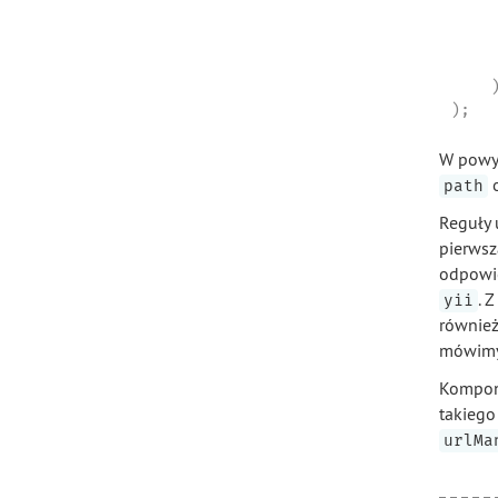
    
     
     
    )
);
W powy
o
path
Reguły 
pierwsz
odpowie
. 
yii
również
mówimy
Kompo
takiego
urlMa