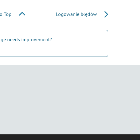
to Top
Logowanie błędów
 page needs improvement?