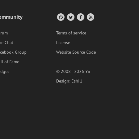
ommunity
orum
Terms of service
ve Chat
License
acebook Group
Website Source Code
ll of Fame
adges
© 2008 - 2026 Yii
Design:
Eshill