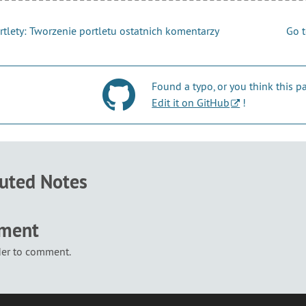
tlety: Tworzenie portletu ostatnich komentarzy
Go 
Found a typo, or you think this
Edit it on GitHub
!
buted Notes
mment
der to comment.