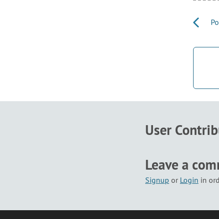
Por
User Contri
Leave a co
Signup
or
Login
in or