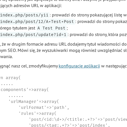
jących adresów URL w aplikacji:
: prowadzi do strony pokazującej listę
index.php/posts/yii
: prowadzi do strony poka
index.php/post/12/A+Test+Post
tórego tytułem jest
;
A Test Post
: prowadzi do strony, która p
index.php/post/update?id=1
 że w drugim formacie adresu URL dodajemy tytuł wiadomości do 
nym SEO. Mówi się, że wyszukiwarki mogą również uwzględniać s
wania.
ągnąć nasz cel, zmodyfikujemy
konfigurację aplikacji
w następując
n array(

.....

'components'=>array(

   ......

    'urlManager'=>array(

        'urlFormat'=>'path',

        'rules'=>array(

            'post/<id:\d+>/<title:.*?>'=>'post/view
            'posts/<tag:.*?>'=>'post/index',
