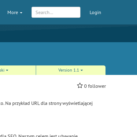
More
Login
ski
Version 1.1
0
follower
. Na przykład URL dla strony wyświetlającej
i dla SEO. Naszym celem jest używanie