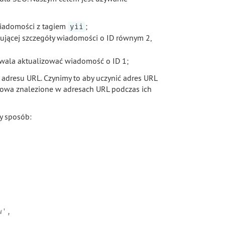
 wiadomości z tagiem
;
yii
zującej szczegóły wiadomości o ID równym 2,
ozwala aktualizować wiadomość o ID 1;
adresu URL. Czynimy to aby uczynić adres URL
łowa znalezione w adresach URL podczas ich
y sposób:
',
