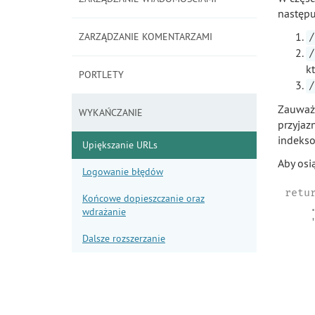
następu
ZARZĄDZANIE KOMENTARZAMI
/
/
k
PORTLETY
/
Zauważ,
WYKAŃCZANIE
przyjaz
indekso
Upiększanie URLs
Aby osi
Logowanie błędów
retur
Końcowe dopieszczanie oraz
    .
wdrażanie
    
     
Dalsze rozszerzanie
    
    
    
    
    