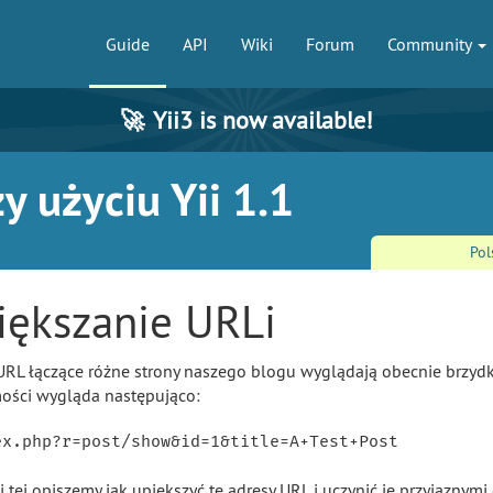
Guide
API
Wiki
Forum
Community
🚀
Yii3 is now available!
y użyciu Yii 1.1
Pol
iększanie URLi
URL łączące różne strony naszego blogu wyglądają obecnie brzydko
ści wygląda następująco:
i tej opiszemy jak upiększyć te adresy URL i uczynić je przyjaznym