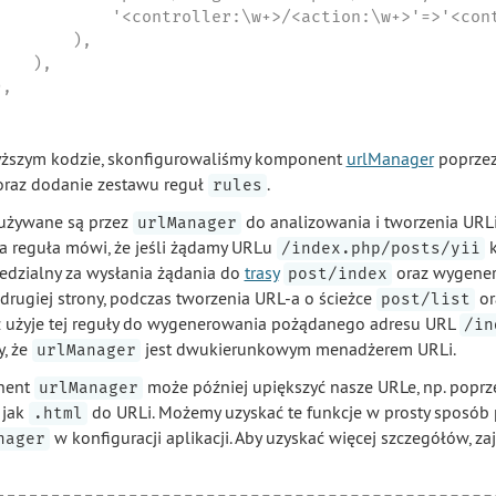
            '<controller:\w+>/<action:\w+>'=>'<cont
       ),

   ),

,

ższym kodzie, skonfigurowaliśmy komponent
urlManager
poprzez
raz dodanie zestawu reguł
.
rules
używane są przez
do analizowania i tworzenia URLi
urlManager
a reguła mówi, że jeśli żądamy URLu
k
/index.php/posts/yii
dzialny za wysłania żądania do
trasy
oraz wygener
post/index
Z drugiej strony, podczas tworzenia URL-a o ścieżce
or
post/list
 użyje tej reguły do wygenerowania pożądanego adresu URL
/in
, że
jest dwukierunkowym menadżerem URLi.
urlManager
nent
może później upiększyć nasze URLe, np. poprz
urlManager
 jak
do URLi. Możemy uzyskać te funkcje w prosty sposób
.html
w konfiguracji aplikacji. Aby uzyskać więcej szczegółów, za
nager