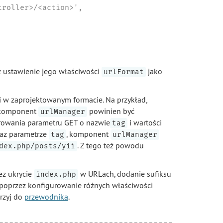
roller>/<action>',

 ustawienie jego właściwości
jako
urlFormat
 w zaprojektowanym formacie. Na przykład,
omponent
powinien być
urlManager
owania parametru GET o nazwie
i wartości
tag
az parametrze
, komponent
tag
urlManager
. Z tego też powodu
dex.php/posts/yii
ez ukrycie
w URLach, dodanie sufiksu
index.php
 poprzez konfigurowanie różnych właściwości
jrzyj do
przewodnika
.