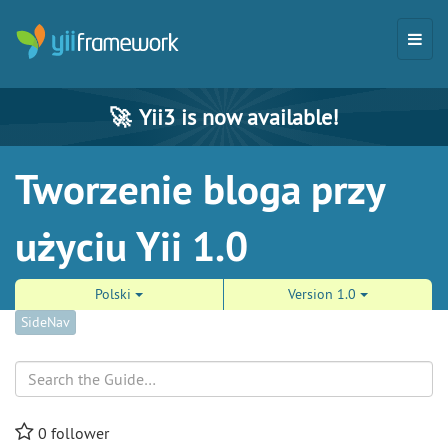
🚀
Yii3 is now available!
Tworzenie bloga przy
użyciu Yii 1.0
Polski
Version 1.0
SideNav
Search
0
follower