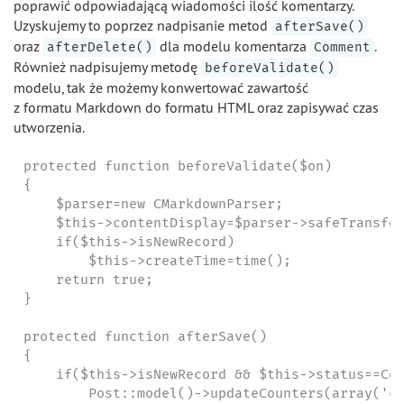
poprawić odpowiadającą wiadomości ilość komentarzy.
Uzyskujemy to poprzez nadpisanie metod
afterSave()
oraz
dla modelu komentarza
.
afterDelete()
Comment
Również nadpisujemy metodę
beforeValidate()
modelu, tak że możemy konwertować zawartość
z formatu Markdown do formatu HTML oraz zapisywać czas
utworzenia.
protected function beforeValidate($on)

{

    $parser=new CMarkdownParser;

    $this->contentDisplay=$parser->safeTransfor
    if($this->isNewRecord)

        $this->createTime=time();

    return true;

}

protected function afterSave()

{

    if($this->isNewRecord && $this->status==Com
        Post::model()->updateCounters(array('co