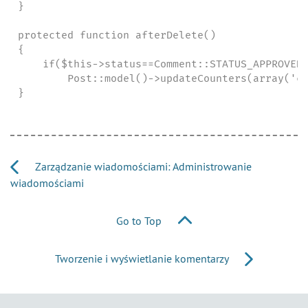
}

protected function afterDelete()

{

    if($this->status==Comment::STATUS_APPROVED)
        Post::model()->updateCounters(array('co
}
Zarządzanie wiadomościami: Administrowanie
wiadomościami
Go to Top
Tworzenie i wyświetlanie komentarzy