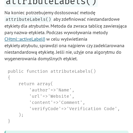
attributeLabels()
Na koniec potrzebujemy dostosować metodę
aby zdefiniować niestandardowe
attributeLabels()
etykiety dla atrybutów. Metoda da zwraca tablicę zawierająca
pary nazwa-etykieta. Podczas wywoływania metody
CHtml::activeLabel()
w celu wyświetlenia
etykiety atrybutu, sprawdzi ona najpierw czy zadeklarowana
niestandardową etykietę. Jeśli nie, użyje ona algorytmu do
wygenerowania domyślnych etykiet.
public function attributeLabels()

{

    return array(

        'author'=>'Name',

        'url'=>'Website',

        'content'=>'Comment',

        'verifyCode'=>'Verification Code',

    );

}