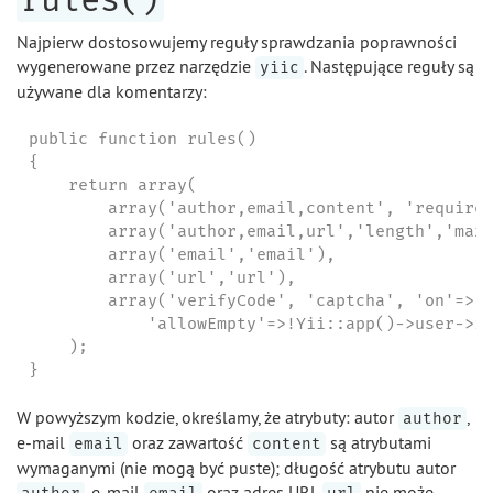
Najpierw dostosowujemy reguły sprawdzania poprawności
wygenerowane przez narzędzie
. Następujące reguły są
yiic
używane dla komentarzy:
public function rules()

{

    return array(

        array('author,email,content', 'required
        array('author,email,url','length','max'
        array('email','email'),

        array('url','url'),

        array('verifyCode', 'captcha', 'on'=>'i
            'allowEmpty'=>!Yii::app()->user->is
    );

}
W powyższym kodzie, określamy, że atrybuty: autor
,
author
e-mail
oraz zawartość
są atrybutami
email
content
wymaganymi (nie mogą być puste); długość atrybutu autor
, e-mail
oraz adres URL
nie może