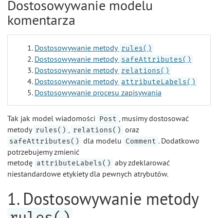
Dostosowywanie modelu
komentarza
Dostosowywanie metody
rules()
Dostosowywanie metody
safeAttributes()
Dostosowywanie metody
relations()
Dostosowywanie metody
attributeLabels()
Dostosowywanie procesu zapisywania
Tak jak model wiadomości
, musimy dostosować
Post
metody
,
oraz
rules()
relations()
dla modelu
. Dodatkowo
safeAttributes()
Comment
potrzebujemy zmienić
metodę
aby zdeklarować
attributeLabels()
niestandardowe etykiety dla pewnych atrybutów.
1. Dostosowywanie metody
rules()