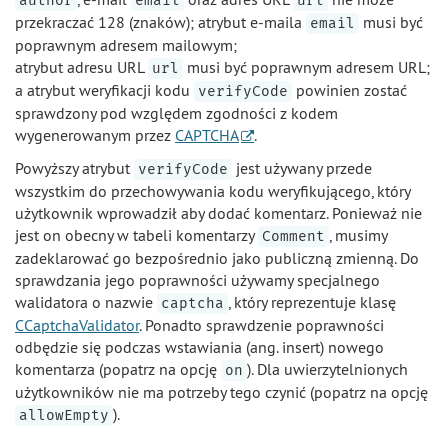
author
email
url
przekraczać 128 (znaków); atrybut e-maila
musi być
email
poprawnym adresem mailowym;
atrybut adresu URL
musi być poprawnym adresem URL;
url
a atrybut weryfikacji kodu
powinien zostać
verifyCode
sprawdzony pod względem zgodności z kodem
wygenerowanym przez
CAPTCHA
.
Powyższy atrybut
jest używany przede
verifyCode
wszystkim do przechowywania kodu weryfikującego, który
użytkownik wprowadził aby dodać komentarz. Ponieważ nie
jest on obecny w tabeli komentarzy
, musimy
Comment
zadeklarować go bezpośrednio jako publiczną zmienną. Do
sprawdzania jego poprawności używamy specjalnego
walidatora o nazwie
, który reprezentuje klasę
captcha
CCaptchaValidator
. Ponadto sprawdzenie poprawności
odbędzie się podczas wstawiania (ang. insert) nowego
komentarza (popatrz na opcję
). Dla uwierzytelnionych
on
użytkowników nie ma potrzeby tego czynić (popatrz na opcję
).
allowEmpty