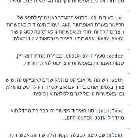
מפתחות וערכים. אפשרות זו קיימת מגרסאות 1.0.3 ומעלה.
: סעיף ה
. התנאי המוגדר כאן יצורף לתנאי של
ON
on
הקישור בעזרת האופרטור
. שמות העמודות באפשרות
AND
זו צריכות להיות יחודיות. אפשרות זו לא תקפה לסוג קישור
. אפשרות זו קיימת מגרסאות 1.0.2 ומעלה.
MANY_MANY
: סעיף ה
. כברירת מחדל הוא ריק.
ORDER BY
order
שמות העמודות באפשרות זו צריכות להיות יחודיות.
: רשימה של אובייקטים המקושרים לאובייקט זה ושיש
with
צורך בלטעון אותם ביחד עם אובייקט זה. דע לך ששימוש לא
נכון באפשרות זו יכול לגרום ללולאה אין סופית.
: סוג האיחוד לקישור זה. כברירת מחדל הוא
jointType
מוגדר ל
.
LEFT OUTER JOIN
: שם קיצור לטבלה הקשורה לקישור זה. אפשרות זו
alias