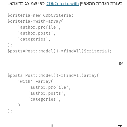
בעזרת הגדרת המאפיין
CDbCriteria::with
, כפי שמוצג בדוגמא:
$criteria=new CDbCriteria;

$criteria-»with=array(

    'author.profile',

    'author.posts',

    'categories',

);

$posts=Post::model()-»findAll($criteria);
או
$posts=Post::model()-»findAll(array(

    'with'=»array(

        'author.profile',

        'author.posts',

        'categories',

    )

);