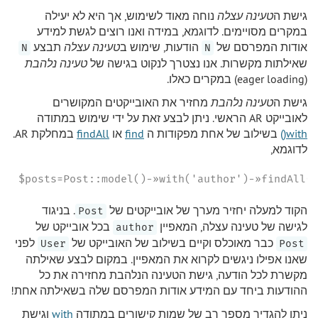
גישת ה
טעינה עצלה
נוחה מאוד לשימוש, אך היא לא יעילה
במקרים מסויימים. לדוגמא, במידה ואנו רוצים לגשת למידע
אודות המפרסם של
הודעות, שימוש ב
טעינה עצלה
תבצע
N
N
שאילתות מקשרות. אנו נצטרך לנקוט בגישה של
טעינה נלהבת
(eager loading) במקרים כאלו.
גישת ה
טעינה נלהבת
מחזיר את האובייקטים המקושרים
לאובייקט AR הראשי. ניתן לבצע זאת על ידי שימוש במתודה
with()
בשילוב של אחת מפקודות ה
find
או
findAll
במחלקת AR.
לדוגמא,
$posts=Post::model()-»with('author')-»findAll(
הקוד למעלה יחזיר מערך של אובייקטים של
. בניגוד
Post
לגישה של טעינה עצלה, המאפיין
בכל אובייקט של
author
כבר מאוכלס וקיים בשילוב של האובייקט של
לפני
User
Post
שאנו אפילו ניגשים לקרוא את המאפיין. במקום לבצע שאילתה
מקשרת לכל הודעה, גישת הטעינה הנלהבת מחזירה את כל
ההודעות ביחד עם המידע אודות המפרסם שלה בשאילתה אחת!
ניתן להגדיר מספר רב של שמות קישורים במתודה
with
וגישת