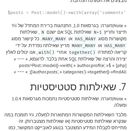
מבצעים את הטעינה הנלהבת:
$posts = Post::model()-»with(array('comments'=
» Note|הערה: בגרסאות 1.0, התנהגות ברירת המחדל של Yii
תייצר ותריץ
שאילתות SQL אם ישנם
, שאילתות
N
N+1
מקושרות מסוג
או
. כל קישור מסוג
MANY_MANY
HAS_MANY
או
מריץ שאילתה נפרדת. על ידי
MANY_MANY
HAS_MANY
קריאה למתודה
אחרי
, אנו יכולים לאלץ
()with
()together
יצירה והרצה של שאילתת SQL אחת בלבד. לדוגמא, » ~~~ »
[php] » $posts=Post::model()-»with( » 'author.profile', »
'author.posts', » 'categories')-»together()-»findAll(); » ~~~ »
7. שאילתות סטטיסטיות
» Note|הערה: שאילתות סטטיסטיות נתמכות מגרסאות 1.0.4
ומעלה.
מלבד השאילתות המקושרות המתוארות למעלה, Yii תומכת במה
שנקרא שאילתות סטטיסטיות (או שאילתות מצטברות). זה
מתייחס לקבלת המידע המצטבר בנוגע לאובייקט המקושר, כמו