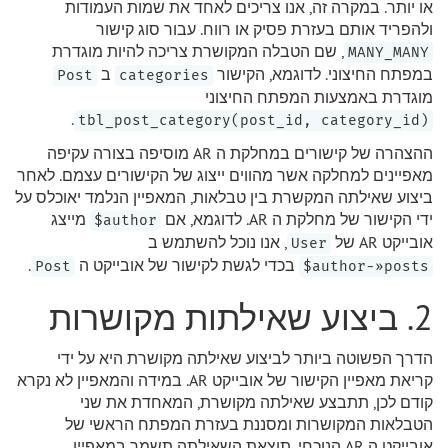
או יותר. במקרה זה, אנו צריכים לאחד את שמות העמודות
ולהפריד אותם בעזרת פסיק או רווח. עבור סוג קישור
, שם הטבלה המקושרת צריכה להיות מוגדרת
MANY_MANY
במפתח החיצוני. לדוגמא, הקישור
ב
Post
categories
מוגדרת באמצעות המפתח החיצוני
.
tbl_post_category(post_id, category_id)
ההצהרה של קישורים במחלקת ה AR מוסיפה בצורה עקיפה
מאפיינים למחלקה אשר מהווים ייצוג של הקישורים עצמם. לאחר
ביצוע שאילתה המקשרת בין טבלאות, המאפיין הנלמד יאוכלס על
ידי הקישור של מחלקת ה AR. לדוגמא, אם
מייצג
author$
אובייקט AR של
, אנו נוכל להשתמש ב
User
בכדי לגשת לקישור של אובייקט ה
.
Post
author-»posts$
2. ביצוע שאילתות מקושרות
הדרך הפשוטה ביותר לביצוע שאילתה מקושרת היא על ידי
קריאת מאפיין הקישור של אובייקט AR. במידה והמאפיין לא נקרא
קודם לכן, תתבצע שאילתה מקושרת, המאחדת את שני
הטבלאות המקושרות ומסננת בעזרת המפתח הראשי של
אובייקט ה AR הנוכחי. תוצאת השאילתה תשמר במאפיין