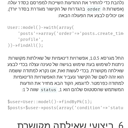
נלהבת כדי להחזיר את ההודעות השייכות למפרסם
בסדר עולה
(אפשרות ה
בהגדרות של הקישור מוגדרת בסדר יורד),
order
אנו יכולים לבצע את הפעולה הבאה:
User::model()-»with(array(

    'posts'=»array('order'=»'posts.create_time 
    'profile',

))-»findAll();
החל מגרסא 1.0.5, אפשרויות דינאמיות של שאילתות מקושרות
ניתנות לשימוש בעת שימוש בגישה של טעינה עצלה בכדי לבצע
שאילתה מקושרת. בכדי לעשות זאת, אנו נקרא למתודה ששמה
הוא זהה לשם של הקישור ונעביר את האפשרויות הדינאמיות
למתודה כפרמטר. לדוגמא, הקוד הבא מחזיר את הודעות
המשתמש שהסטטוס שלהם הוא 1,
שווה ל 1:
status
$user=User::model()-»findByPk(1);

$posts=$user-»posts(array('condition'=»'status
6. ביצועי שאילתה מקושרת