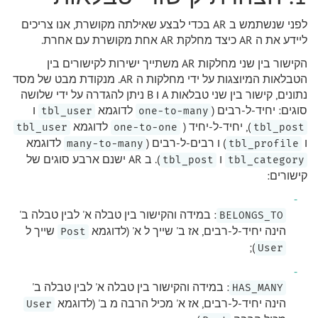
לפני שנשתמש ב AR בכדי לבצע שאילתה מקושרת, אנו צריכים
ליידע את ה AR כיצד מחלקת AR אחת מקושרת עם אחרת.
הקישור בין שני מחלקות AR משתייך ישירות לקישורים בין
הטבלאות המיוצגות על ידי מחלקות ה AR. מנקודת מבט של מסד
נתונים, קישור בין שני טבלאות A ו B ניתן להגדרה על ידי שלושה
סוגים: יחיד-ל-רבים (
לדוגמא
ו
tbl_user
one-to-many
), יחיד-ל-יחיד (
לדוגמא
tbl_user
one-to-one
tbl_post
ו
) ו רבים-ל-רבים (
לדוגמא
many-to-many
tbl_profile
ו
). ב AR ישנם ארבע סוגים של
tbl_post
tbl_category
קישורים:
: במידה והקישור בין טבלה א' לבין טבלה ב'
BELONGS_TO
הינה יחיד-ל-רבים, אז ב' שייך ל א' (לדוגמא
שייך ל
Post
);
User
: במידה והקישור בין טבלה א' לבין טבלה ב'
HAS_MANY
הינה יחיד-ל-רבים, אז א' מכיל הרבה מ ב' (לדוגמא
User