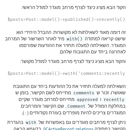
הקוד הבא מציג כיצד לצרף מרחב מוגדר למודל הראשי.
$posts=Post::model()-»published()-»recently()-
זה דומה מאוד לשאילתות לא מקושרות. ההבדל היחידי הוא
שישנו קריאה למתודה
מיד לאחר השרשור של המרחב
()with
המוגדר. השאילתה למעלה תחזיר את ההודעות שפורסמו
לאחרונה ביחד עם התגובות שלהם.
והקוד הבא מציג כיצד לצרף מרחב מוגדר למודל מקושר.
$posts=Post::model()-»with('comments:recently:
השאילתה למעלה תחזיר את כל ההודעות ביחד עם התוגובת
שאושרו. זכור ש
מתייחס לשם הקישור, בזמן ש
comments
ו
מתייחס למרחב מוגדר שקיים
approved
recently
במחלקת המודל של
. שם הקישור והמרחבים
Comment
המוגדרים צריכים להיות מופרדים בעזרת נקודותיים ( : ).
ניתן לצרף מרחבים מוגדרים גם באפשרות של
בהגדרת
with
הקישור במתודה
CActiveRecord::relations()
. בדוגמא הבאה,