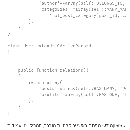
            'author'=»array(self::BELONGS_TO, '
            'categories'=»array(self::MANY_MANY
                'tbl_post_category(post_id, cat
        );

    }

}

class User extends CActiveRecord

{

    ......

    public function relations()

    {

        return array(

            'posts'=»array(self::HAS_MANY, 'Pos
            'profile'=»array(self::HAS_ONE, 'Pr
        );

    }

}
» Info|מידע: מפתח ראשי יכול להיות מורכב, המכיל שני עמודות