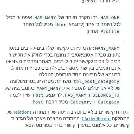
מכיל הרבה
);
Post
: זהו מקרה מיוחד של
איפה א' מכיל
HAS_MANY
HAS_ONE
לכל היותר ב' אחד (לדוגמא
מכיל לכל היותר
User
אחד);
Profile
: זה מתייחס לקישור של רבים-ל-רבים במסד
MANY_MANY
נתונים. טבלה אסוציאטיבית נחוצה בכדי לחלק את הקישור
רבים-ל-רבים לקישור יחיד-ל-רבים, מאחר ומרבית ה DBMS
אינם תומכים בקישור מסוג רבים-ל-רבים כברירת מחדל.
בדוגמא של תרשים מסד הנתונים, הטבלה
משרתת מטרה זו. בטרמינולוגיה
tbl_post_category
של AR אנו יכולים להסביר את
כקומבינציה של
MANY_MANY
ו
. לדוגמא,
שייך לכמה
Post
HAS_MANY
BELONGS_TO
ו
מכיל הרבה
.
Post
Category
Category
הגדרת קישורים ב AR כרוכה בדריסה של המתודה
relations
של
המחלקה
CActiveRecord
. המתודה מחזירה מערך של הגדרות
קישורים. כל אלמנט במערך קישור בודד בפורמט הבא: