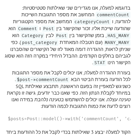
בדוגמא למעלה, אנו מגדירים שני שאילתות סטטיסטיות:
המחשב את מספר התגובות השייכות
commentCount
להודעה, ו
המחשב את מספר הקטגוריות
categoryCount
שהודעה שייכת אליו. זכור שהקישור בין
ו
הוא
Comment
Post
, בזמן שהקישור בין
לבין
הוא
Category
Post
HAS_MANY
(עם הטבלה המאחדת
). כפי
post_category
MANY_MANY
שניתן לראות, ההגדרה דומה מאוד לזו של הקישורים שהסברנו
לגביהם בחלקים הקודמים. ההבדל היחידי במקרה הזה הוא שסוג
הקישור הינו
.
STAT
בעזרת ההגדרה למעלה, אנו יכולים לקבל את מספר התגובות
לכל הודעה בעזרת הביטוי הבא
.
post-»commentCount$
כשניגש למאפיין זה בפעם הראשונה, תתבצע שאילתת SQL
במיוחד לקבלת הנתון הזה. כפי שאנו כבר יודעים, גישה זו נקראת
טעינה עצלה
. אנו יכולים להשתמש
בטעינה נלהבת
במידה ואנו
רוצים לדעת את כמות התגובות לכמה הודעות:
$posts=Post::model()-»with('commentCount', 'ca
הקוד למעלה יבצע 3 שאילתות בכדי לקבל את כל ההודעות ביחד