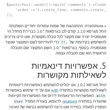
$posts=Post::model()-»with('comments')-»findAll
    'order'=»'t.create_time, comments.create_ti
));
» Note|הערה: ההתנהגות של שמות עמודות יחודיים השתנתה
החל מגרסא 1.1.0. קודם לכן בגרסאות *.1.0, כברירת מחדל Yii
אוטומטית יצרה שם מקוצר לכל טבלה מקושרת, ואנו היינו צריכים
להשתמש בקידומת של
כדי להתייחס לשם המקוצר שנוצר
.??
אוטומטית. בנוסף, בגרסאות *.1.0, השם המקוצר שם הטבלה
הראשית הוא שם הטבלה עצמה.
5. אפשרויות דינאמיות
לשאילתות מקושרות
החל מגרסא 1.0.2, אנו יכולים להשתמש באפשרויות דינאמיות
לשאילתות מקושרות במתודה
with
וגם על ידי שימוש באפשרות
. האפשרויות הדינאמיות ידרוס את האפשרויות הקיימות
with
שהוגדרו במתודה
relations
. לדוגמא, בעזרת המודל
User
המצויין למעלה, במידה ואנו נרצה להשתמש בגישה של טעינה