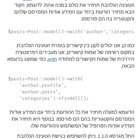
הטעינה הנלהבת תחזיר את כולם במכה אחת. לדוגמא, הקוד
הבא מחזיר הודעות ביחד עם המידע אודות המפרסם שלהם
והקטגוריה בה הם פורסמו:
$posts=Post::model()-»with('author','categorie
כמו כן, אנו יכולים לקנן בין קישורים בעזרת הטעינה הנלהבת.
במקום רשימה של שמות קישורים, אנו מעבירים רפרזנטציה
היררכית של שמות הקישורים למתודה
with
, כפי שמוצג בדוגמא
הבאה,
$posts=Post::model()-»with(

    'author.profile',

    'author.posts',

    'categories')-»findAll();
הדוגמא למעלה תחזיר את כל ההודעות ביחד עם המידע אודות
המפרסם והקטגוריות בהם הם פורסמו. בנוסף היא תחזיר את
המידע אודות הפרופיל של המשתמש וההודעות שלו.
החל מגרסא 1.1.0, ניתן להשתמש בגישת הטעינה הנלהבת