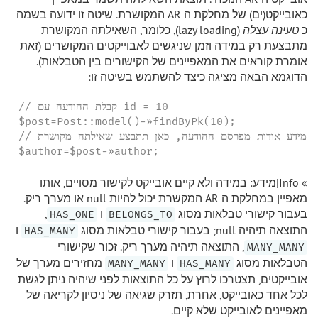
כאובייקט(ים) של מחלקת ה AR המקושרת. שיטה זו ידועה בשמה
כ
טעינה עצלה
(lazy loading), כלומר, השאילתה המקושרת
מתבצעת רק במידה וזמן שניגשים לאבוייקטים המקושרים (זאת
אומרת קוראים את המאפיינים של הקישורים בין הטבלאות).
הדוגמא הבאה מציגה כיצד להשתמש בשיטה זו:
// קבלת ההודעה עם id = 10

$post=Post::model()-»findByPk(10);

// קבלת מידע אודות מפרסם ההודעה, כאן תתבצע שאילתה מקושרת

$author=$post-»author;
» Info|מידע: במידה ולא קיים אובייקט לקישור מסויים, אותו
מאפיין במחלקת ה AR המקשרת יכול להיות null או מערך ריק.
בעבור קישורי טבלאות מסוג
ו
,
HAS_ONE
BELONGS_TO
התוצאה תיהיה null; בעבור קישורי טבלאות מסוג
ו
HAS_MANY
, התוצאה תיהיה מערך ריק. זכור שקישורי
MANY_MANY
הטבלאות מסוג
ו
מחזירים מערך של
MANY_MANY
HAS_MANY
אובייקטים, תצטרכו לרוץ על כל התוצאות לפני שיהיה ניתן לגשת
לכל אחד כאובייקט, אחרת, תזרק שגיאה של ניסיון לקריאה של
מאפיינים לאובייקט שלא קיים.