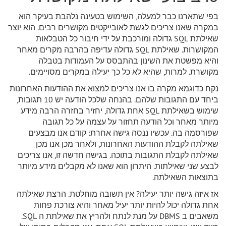
בפי שתארנו כבר למעלה, השימוש בטעינה נלהבת בעיקר הוא
במקרה שאנו צריכים לגשת לאובייקטים מקושרים רבים. הוא יוצר
שאילתת SQL גדולה ומורכבת על ידי חיבור כל הטבלאות
המקושרות. שאילתת SQL גדולה עדיפה בהרבה מקרים מאחר
והיא מפשטת את השינון בהתבסס על העמודות בטבלה
מקושרת. למרות, שהיא לא כל כך יעילה במקרים מסויימים.
נקח כדוגמא מקרה בו אנו צריכים למצוא את ההודעות האחרונות
ביחד עם התגובות שלהם. בהנחה שלכל הודעה יש 10 תגובות,
שימוש בשאילתת SQL אחת גדולה, יחזיר בחזרה הרבה מידע
מיותר מאחר וכל הודעה תחזור על עצמה על כל תגובה
שפורסמה בה. עכשיו ננסה גישה אחרת: קודם אנו מבצעים
שאילתה לקבלת ההודעות האחרונות, ולאחר מכן אנו מכן
שאילתה לקבלת התגובות בתוכה. בגישה חדשה זו, אנו צריכים
לבצע שני שאילתות. היתרון הוא שאנו לא מקבלים מידע מיותר
בתוצאות השאילתה.
אז איזה גישה יותר יעילה? אין תשובה מוחלטת. הרצת שאילתה
אחת גדולה יכול להיות יותר יעיל מאחר והיא צורכת פחות
משאבים ב DBMS על מנת לנתח ולהריץ את שאילתת ה SQL.