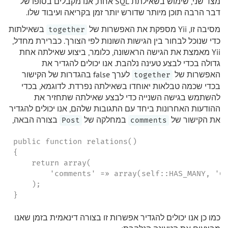
מצד שני, שימוש בשאילתת SQL אחת, אנו מקבלים בסופו של
דבר הרבה תוכן מיותר שדורש יותר זמן בקריאה ועיבוד שלו.
מסיבה זו, Yii מספקת את האפשרות של
בשאילתות
together
כדי שנוכל לבחור בין הגישות השונות לפי הצורך. כברירת מחדל,
Yii מאמצת את הגישה הראשונה, כלומר, ביצוע שאילתה אחת
גדולה בכדי לבצע טעינה נלהבת. אנו יכולים להגדיר את
האפשרות של
לערך false בהגדרות של הקישור
together
בכדי שכמה טבלאות יאוחדו בשאילתה נפרדת. לדוגמא, בכדי
להשתמש בגישה השנייה כדי לבצע שאילתה שתחזיר את
ההודעות האחרונות ביחד עם התגובות שלהם, אנו יכולים להגדיר
את הקישור של
במחלקה של
בצורה הבאה,
Post
comments
public function relations()

{

    return array(

        'comments' =» array(self::HAS_MANY, 'Co
    );

}
כמו כן אנו יכולים להגדיר אפשרות זו בצורה דינאמית בזמן שאנו