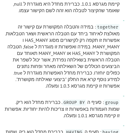
קיימת מגרסא 1.0.1. כברירת מחדל היא מוגדרת ל null,
שאומר שהקיצור לטבלה הוא זהה לשם הקישור עצמו.
: במידה והטבלה המקושרת עם קישור זה
together
מאולצת לאיחוד ביחד עם הטבלה הראשית ושאר הטבלאות.
אפשרות זו תקפה רק לקישורים מסוג HAS_MANY ו
MANY_MANY. במידה ואפשרות זו מוגדרת ל false, הטבלה
המקושרת ל HAS_MANY או MANY_MANY תאוחד עם
הטבלה הראשית בשאילתה נפרדת, אשר יכול לשפר את
הביצועים הכוללים של השאילתה מאחר ופחות נתונים
כפולים יוחזרו. כברירת מחדל האפשרות מוגדרת ל true.
למידע נוסף קרא את החלק "ביצועי שאילתה מקושרת".
אפשרות זו קיימת מגרסא 1.0.3 ומעלה.
: סעיף ה
. כברירת מחדל הוא ריק.
GROUP BY
group
שמות העמודות באפשרות זו צריכות להיות יחודיות. אפשרות
זו קיימת מגרסא 1.0.1 ומעלה.
: סעיף ה
. כברירת מחדל הוא ריק. שמות
HAVING
having