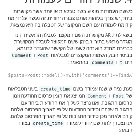
כששם העמודות מופיע בשני טבלאות או יותר אשר מקושרות
ביחד, יש צורך בלזהות אותם צבורה יחודית. זה נעשה על ידי מתן
קידומת לעמודה עם השם המקוצר של הטבלה בה היא נמצאת.
בשאילתת AR מקושרת, השם המקוצר לטבלה הראשית הינו
מוגדר מראש בתור 't' בזמן ששם המקוצר לטבלה המקושרת
כברירת מחדל הוא זהה לשמו של הקישור שהוגדר. לדוגמא,
בביטוי הבא, השמות המקוצרים לטבלאות
ו
Comment
Post
הינו
ו
, בהתאמה:
comments
t
$posts=Post::model()-»with('comments')-»findAl
כעת, נניח שישנה עמודה בשם
בשני הטבלאות
create_time
של
ו
המייצג את הזמן פרסום ההודעה וזמן
Comment
Post
פרסום התגובה, ואנו נרצה לשלוף את ההודעות ביחד עם
התגובות שלהם וסידור ההודעות על פי תאריך הפרסום שלהם
קודם ולאחר מכן סידור התגובות על פי תאריך הפרסום שלהם.
אנו נצטרך לתת שם יחודי לעמודה
בצורה
create_time
הבאה: