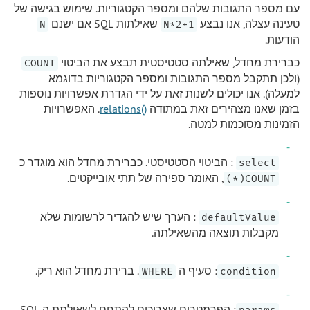
עם מספר התגובות שלהם ומספר הקטגוריות. שימוש בגישה של
טעינה עצלה, אנו נבצע
שאילתות SQL אם ישנם
N
1+N*2
הודעות.
כברירת מחדל, שאילתה סטטיסטית תבצע את הביטוי
COUNT
(ולכן תתקבל מספר התגובות ומספר הקטגוריות בדוגמא
למעלה). אנו יכולים לשנות זאת על ידי הגדרת אפשרויות נוספות
בזמן שאנו מצהירים זאת במתודה
()relations
. האפשרויות
הזמינות מסוכמות למטה.
: הביטוי הסטטיסטי. כברירת מחדל הוא מוגדר כ
select
, האומר ספירה של תתי אובייקטים.
COUNT(*)
: הערך שיש להגדיר לרשומות שלא
defaultValue
מקבלות תוצאה מהשאילתה.
: סעיף ה
. ברירת מחדל הוא ריק.
WHERE
condition
: הפרמטרים שצריכים להתחם לשאילתת ה SQL.