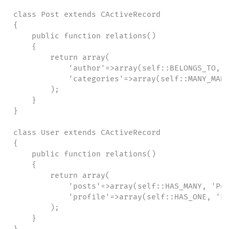
class Post extends CActiveRecord

{

    public function relations()

    {

        return array(

            'author'=>array(self::BELONGS_TO, '
            'categories'=>array(self::MANY_MANY
        );

    }

}

class User extends CActiveRecord

{

    public function relations()

    {

        return array(

            'posts'=>array(self::HAS_MANY, 'Pos
            'profile'=>array(self::HAS_ONE, 'Pr
        );

    }
