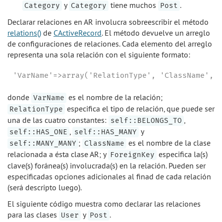
y
tiene muchos
.
Category
Category
Post
Declarar relaciones en AR involucra sobreescribir el método
relations()
de
CActiveRecord
. El método devuelve un arreglo
de configuraciones de relaciones. Cada elemento del arreglo
representa una sola relación con el siguiente formato:
'VarName'=>array('RelationType', 'ClassName', 
donde
es el nombre de la relación;
VarName
especifica el tipo de relación, que puede ser
RelationType
una de las cuatro constantes:
,
self::BELONGS_TO
,
y
self::HAS_ONE
self::HAS_MANY
;
es el nombre de la clase
self::MANY_MANY
ClassName
relacionada a ésta clase AR; y
especifica la(s)
ForeignKey
clave(s) foránea(s) involucrada(s) en la relación. Pueden ser
especificadas opciones adicionales al finad de cada relación
(será descripto luego).
El siguiente código muestra como declarar las relaciones
para las clases
y
.
User
Post