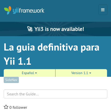
🚀
Yii3 is now available!
La guia definitiva para
Yii 1.1
Español
Version 1.1
SideNav
Search
0
follower