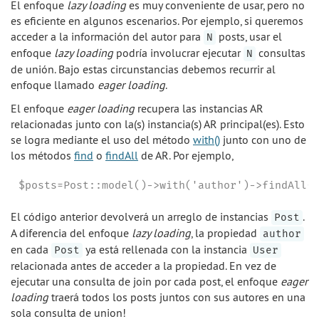
El enfoque
lazy loading
es muy conveniente de usar, pero no
es eficiente en algunos escenarios. Por ejemplo, si queremos
acceder a la información del autor para
posts, usar el
N
enfoque
lazy loading
podría involucrar ejecutar
consultas
N
de unión. Bajo estas circunstancias debemos recurrir al
enfoque llamado
eager loading
.
El enfoque
eager loading
recupera las instancias AR
relacionadas junto con la(s) instancia(s) AR principal(es). Esto
se logra mediante el uso del método
with()
junto con uno de
los métodos
find
o
findAll
de AR. Por ejemplo,
$posts=Post::model()->with('author')->findAll(
El código anterior devolverá un arreglo de instancias
.
Post
A diferencia del enfoque
lazy loading
, la propiedad
author
en cada
ya está rellenada con la instancia
Post
User
relacionada antes de acceder a la propiedad. En vez de
ejecutar una consulta de join por cada post, el enfoque
eager
loading
traerá todos los posts juntos con sus autores en una
sola consulta de union!