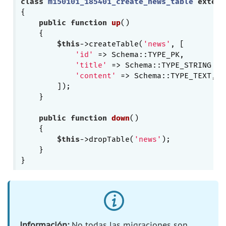
class
m150101_185401_create_news_table
extend
{

public
function
up
()
{

$this
->createTable(
'news'
, [

'id'
 => Schema::TYPE_PK,

'title'
 => Schema::TYPE_STRING . 
'content'
 => Schema::TYPE_TEXT,

        ]);

    }

public
function
down
()
{

$this
->dropTable(
'news'
);

    }

Información:
No todas las migraciones son