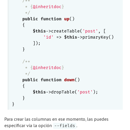
/**

     * {
@inheritdoc
}

     */
public
function
up
()
{

$this
->createTable(
'post'
, [

'id'
 => 
$this
->primaryKey()

        ]);

    }

/**

     * {
@inheritdoc
}

     */
public
function
down
()
{

$this
->dropTable(
'post'
);

    }

Para crear las columnas en ese momento, las puedes
especificar vía la opción
.
--fields