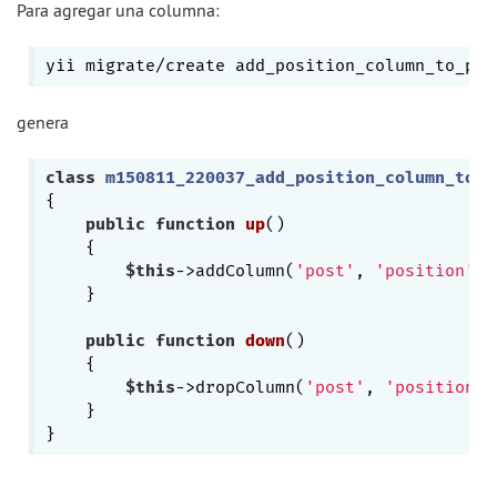
Para agregar una columna:
yii migrate/create add_position_column_to_pos
genera
class
m150811_220037_add_position_column_to_p
{

public
function
up
()
{

$this
->addColumn(
'post'
, 
'position'
, 
    }

public
function
down
()
{

$this
->dropColumn(
'post'
, 
'position'
)
    }
