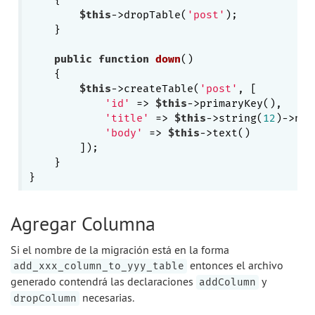
{

$this
->dropTable(
'post'
);

    }

public
function
down
()
{

$this
->createTable(
'post'
, [

'id'
 => 
$this
->primaryKey(),

'title'
 => 
$this
->string(
12
)->not
'body'
 => 
$this
->text()

        ]);

    }

Agregar Columna
Si el nombre de la migración está en la forma
entonces el archivo
add_xxx_column_to_yyy_table
generado contendrá las declaraciones
y
addColumn
necesarias.
dropColumn