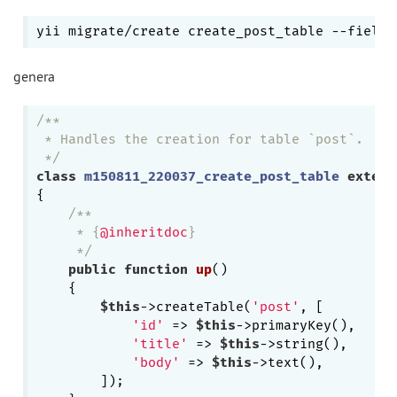
yii migrate/create create_post_table --fields
genera
/**

 * Handles the creation for table `post`.

 */
class
m150811_220037_create_post_table
extend
{

/**

     * {
@inheritdoc
}

     */
public
function
up
()
{

$this
->createTable(
'post'
, [

'id'
 => 
$this
->primaryKey(),

'title'
 => 
$this
->string(),

'body'
 => 
$this
->text(),

        ]);
