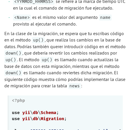
se refiere a la marca de tiempo UTC
<YYMMDD_HHMMSS>
en la cual el comando de migración fue ejecutado.
es el mismo valor del argumento
<Name>
name
provisto al ejecutar el comando.
En la clase de la migración, se espera que tu escribas código
en el método
, que realiza los cambios en la base de
up()
datos. Podrías también querer introducir código en el método
, que debería revertir los cambios realizados por
down()
. El método
es llamado cuando actualizas la
up()
up()
base de datos con esta migración, mientras que el método
es llamado cuando reviertes dicha migración. El
down()
siguiente código muestra cómo podrías implementar la clase
de migración para crear la tabla
:
news
<?php
use
yii
\
db
\
Schema
use
yii
\
db
\
Migration
;
