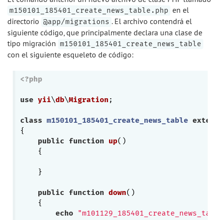
en el
m150101_185401_create_news_table.php
directorio
. El archivo contendrá el
@app/migrations
siguiente código, que principalmente declara una clase de
tipo migración
m150101_185401_create_news_table
con el siguiente esqueleto de código:
<?php
use
yii
\
db
\
Migration
;

class
m150101_185401_create_news_table
extend
{

public
function
up
()
{

    }

public
function
down
()
{

echo
"m101129_185401_create_news_tabl