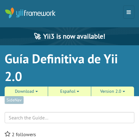
🚀
Yii3 is now available!
Guía Definitiva de Yii
2.0
Download
Español
Version 2.0
SideNav
Search
2
followers