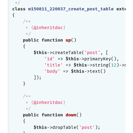
 */
class
m150811_220037_create_post_table
extend
{

/**

     * {
@inheritdoc
}

     */
public
function
up
()
{

$this
->createTable(
'post'
, [

'id'
 => 
$this
->primaryKey(),

'title'
 => 
$this
->string(
12
)->not
'body'
 => 
$this
->text()

        ]);

    }

/**

     * {
@inheritdoc
}

     */
public
function
down
()
{

$this
->dropTable(
'post'
);
