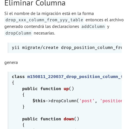
Eliminar Columna
Si el nombre de la migración está en la forma
entonces el archivo
drop_xxx_column_from_yyy_table
generado contendrá las declaraciones
y
addColumn
necesarias.
dropColumn
yii migrate/create drop_position_column_from_
genera
class
m150811_220037_drop_position_column_fro
{

public
function
up
()
{

$this
->dropColumn(
'post'
, 
'position'
)
    }

public
function
down
()
{
