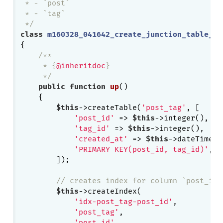
 * - `post`

 * - `tag`

 */
class
m160328_041642_create_junction_table_fo
{

/**

     * {
@inheritdoc
}

     */
public
function
up
()
{

$this
->createTable(
'post_tag'
, [

'post_id'
 => 
$this
->integer(),

'tag_id'
 => 
$this
->integer(),

'created_at'
 => 
$this
->dateTime(),
'PRIMARY KEY(post_id, tag_id)'
,

        ]);

// creates index for column `post_id`
$this
->createIndex(

'idx-post_tag-post_id'
,

'post_tag'
,

'post_id'