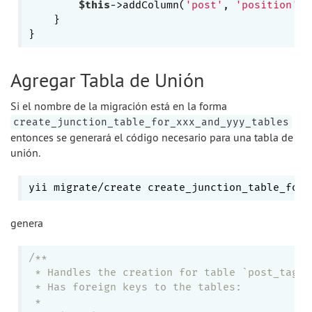
$this
->addColumn(
'post'
, 
'position'
, 
    }

Agregar Tabla de Unión
Si el nombre de la migración está en la forma
create_junction_table_for_xxx_and_yyy_tables
entonces se generará el código necesario para una tabla de
unión.
yii migrate/create create_junction_table_for_
genera
/**

 * Handles the creation for table `post_tag`.

 * Has foreign keys to the tables:

 *
