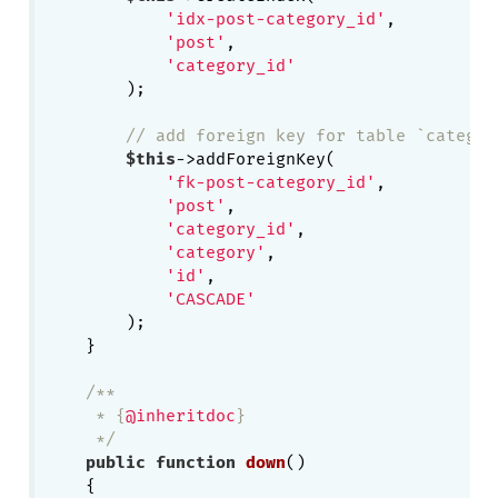
'idx-post-category_id'
,

'post'
,

'category_id'
        );

// add foreign key for table `categor
$this
->addForeignKey(

'fk-post-category_id'
,

'post'
,

'category_id'
,

'category'
,

'id'
,

'CASCADE'
        );

    }

/**

     * {
@inheritdoc
}

     */
public
function
down
()
{
