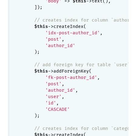
'body'
 => 
$this
->text(),

        ]);

// creates index for column `author_i
$this
->createIndex(

'idx-post-author_id'
,

'post'
,

'author_id'
        );

// add foreign key for table `user`
$this
->addForeignKey(

'fk-post-author_id'
,

'post'
,

'author_id'
,

'user'
,

'id'
,

'CASCADE'
        );

// creates index for column `category
$this
->createIndex(
