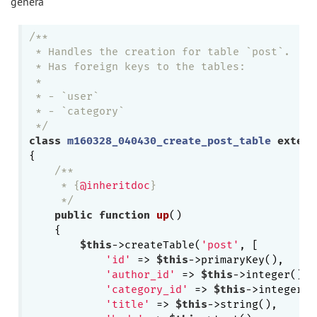
genera
/**

 * Handles the creation for table `post`.

 * Has foreign keys to the tables:

 *

 * - `user`

 * - `category`

 */
class
m160328_040430_create_post_table
extend
{

/**

     * {
@inheritdoc
}

     */
public
function
up
()
{

$this
->createTable(
'post'
, [

'id'
 => 
$this
->primaryKey(),

'author_id'
 => 
$this
->integer()->
'category_id'
 => 
$this
->integer()
'title'
 => 
$this
->string(),
