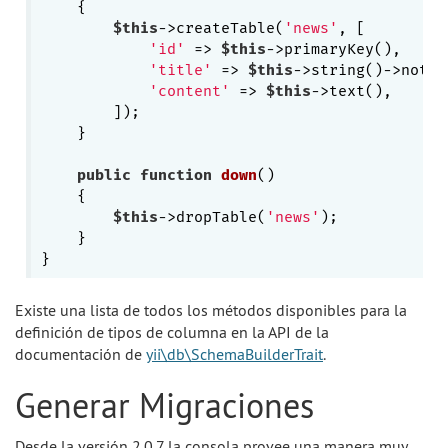
{

$this
->createTable(
'news'
, [

'id'
 => 
$this
->primaryKey(),

'title'
 => 
$this
->string()->notNul
'content'
 => 
$this
->text(),

        ]);

    }

public
function
down
()
{

$this
->dropTable(
'news'
);

    }

Existe una lista de todos los métodos disponibles para la
definición de tipos de columna en la API de la
documentación de
yii\db\SchemaBuilderTrait
.
Generar Migraciones
Desde la versión 2.0.7 la consola provee una manera muy