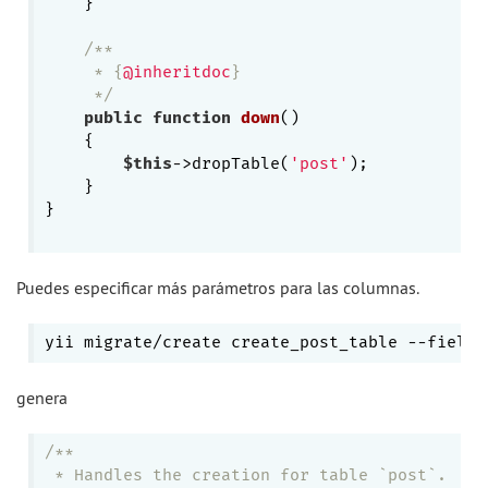
    }

/**

     * {
@inheritdoc
}

     */
public
function
down
()
{

$this
->dropTable(
'post'
);

    }

}

Puedes especificar más parámetros para las columnas.
yii migrate/create create_post_table --fields
genera
/**

 * Handles the creation for table `post`.
