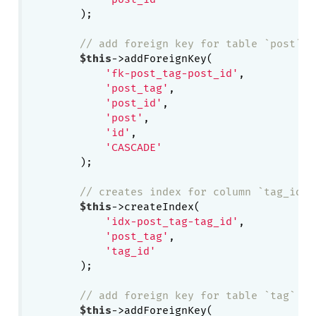
        );

// add foreign key for table `post`
$this
->addForeignKey(

'fk-post_tag-post_id'
,

'post_tag'
,

'post_id'
,

'post'
,

'id'
,

'CASCADE'
        );

// creates index for column `tag_id`
$this
->createIndex(

'idx-post_tag-tag_id'
,

'post_tag'
,

'tag_id'
        );

// add foreign key for table `tag`
$this
->addForeignKey(
