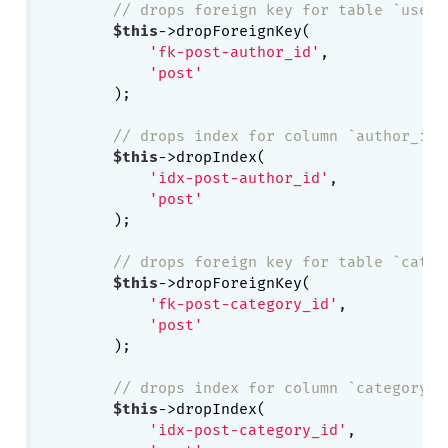
// drops foreign key for table `user`
$this
->dropForeignKey(

'fk-post-author_id'
,

'post'
        );

// drops index for column `author_id`
$this
->dropIndex(

'idx-post-author_id'
,

'post'
        );

// drops foreign key for table `categ
$this
->dropForeignKey(

'fk-post-category_id'
,

'post'
        );

// drops index for column `category_i
$this
->dropIndex(

'idx-post-category_id'
,
