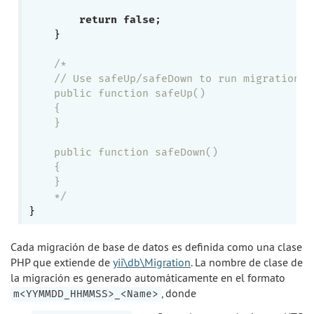
return
false
;

    }

/*

    // Use safeUp/safeDown to run migration c
    public function safeUp()

    {

    }

    public function safeDown()

    {

    }

    */
Cada migración de base de datos es definida como una clase
PHP que extiende de
yii\db\Migration
. La nombre de clase de
la migración es generado automáticamente en el formato
, donde
m<YYMMDD_HHMMSS>_<Name>