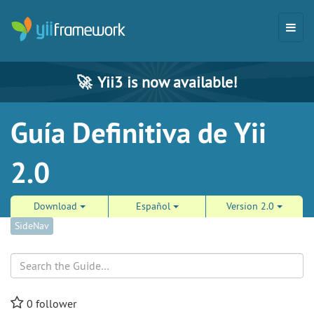
🚀
Yii3 is now available!
Guía Definitiva de Yii
2.0
Download
Español
Version 2.0
SideNav
Search
0
follower