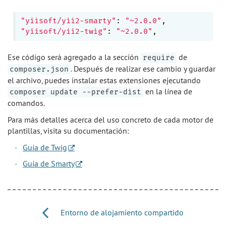
"yiisoft/yii2-smarty"
: 
"~2.0.0"
"yiisoft/yii2-twig"
: 
"~2.0.0"
Ese código será agregado a la sección
de
require
. Después de realizar ese cambio y guardar
composer.json
el archivo, puedes instalar estas extensiones ejecutando
en la línea de
composer update --prefer-dist
comandos.
Para más detalles acerca del uso concreto de cada motor de
plantillas, visita su documentación:
Guía de Twig
Guía de Smarty
Entorno de alojamiento compartido