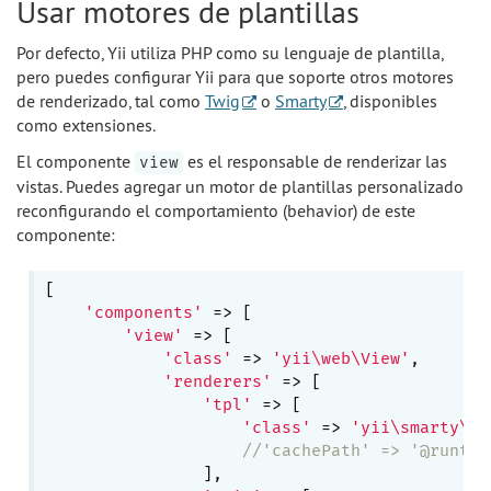
Usar motores de plantillas
Por defecto, Yii utiliza PHP como su lenguaje de plantilla,
pero puedes configurar Yii para que soporte otros motores
de renderizado, tal como
Twig
o
Smarty
, disponibles
como extensiones.
El componente
es el responsable de renderizar las
view
vistas. Puedes agregar un motor de plantillas personalizado
reconfigurando el comportamiento (behavior) de este
componente:
[

'components'
 => [

'view'
 => [

'class'
 => 
'yii\web\View'
,

'renderers'
 => [

'tpl'
 => [

'class'
 => 
'yii\smarty\Vi
//'cachePath' => '@runtim
                ],
