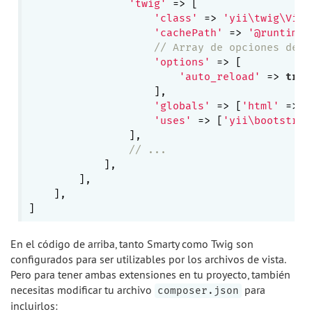
'twig'
 => [

'class'
 => 
'yii\twig\View
'cachePath'
 => 
'@runtime/
// Array de opciones de T
'options'
 => [

'auto_reload'
 => 
true
                    ],

'globals'
 => [
'html'
 => 
'
'uses'
 => [
'yii\bootstrap
                ],

// ...
            ],

        ],

    ],

En el código de arriba, tanto Smarty como Twig son
configurados para ser utilizables por los archivos de vista.
Pero para tener ambas extensiones en tu proyecto, también
necesitas modificar tu archivo
para
composer.json
incluirlos: