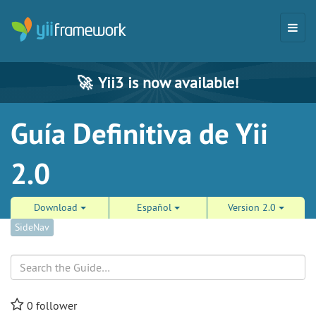
🚀
Yii3 is now available!
Guía Definitiva de Yii
2.0
Download
Español
Version 2.0
SideNav
Search
0
follower