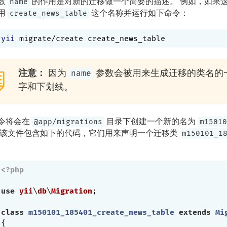
数
的作用是对新的迁移做一个简要的描述。 例如，如果
name
用
这个名称并运行如下命令：
create_news_table
yii
注意：
因为
参数会被用来生成迁移的类名的
name
字和下划线。
令将会在
目录下创建一个新的名为
@app/migrations
m15010
 该文件包含如下的代码，它们用来声明一个迁移类
m150101_1
<?php
use
yii
\
db
\
Migration
;

class
m150101_185401_create_news_table
extends
Mi
{
