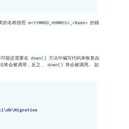
。 类的名称按照
的格
m<YYMMDD_HHMMSS>_<Name>
你可能还需要在
方法中编写代码来恢复由
down()
法将会被调用，反之，
将会被调用。 如
down()
ii
\
db
\
Migration