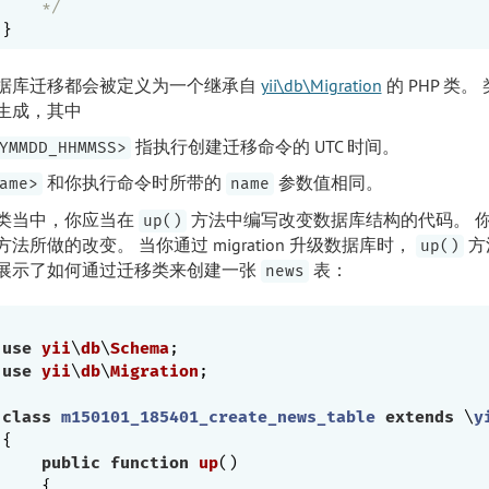
    */
据库迁移都会被定义为一个继承自
yii\db\Migration
的 PHP 类
生成，其中
指执行创建迁移命令的 UTC 时间。
YMMDD_HHMMSS>
和你执行命令时所带的
参数值相同。
ame>
name
类当中，你应当在
方法中编写改变数据库结构的代码。 
up()
方法所做的改变。 当你通过 migration 升级数据库时，
方
up()
展示了如何通过迁移类来创建一张
表：
news
use
yii
\
db
\
Schema
use
yii
\
db
\
Migration
;

class
m150101_185401_create_news_table
extends
 \
y
{

public
function
up
()
{
