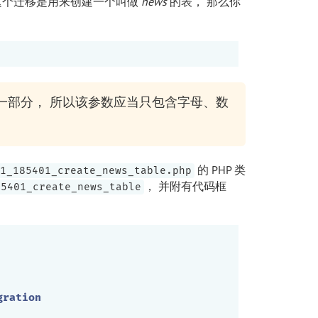
这个迁移是用来创建一个叫做
news
的表， 那么你
一部分， 所以该参数应当只包含字母、数
的 PHP 类
1_185401_create_news_table.php
， 并附有代码框
85401_create_news_table
gration