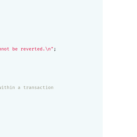
nnot be reverted.\n"
;

ithin a transaction
