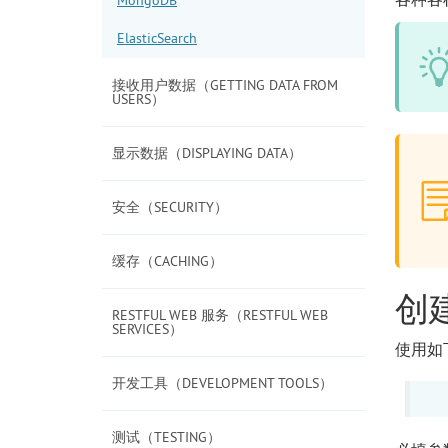
ElasticSearch
接收用户数据（GETTING DATA FROM
USERS）
显示数据（DISPLAYING DATA）
安全（SECURITY）
缓存（CACHING）
创
RESTFUL WEB 服务（RESTFUL WEB
SERVICES）
使用如
开发工具（DEVELOPMENT TOOLS）
测试（TESTING）