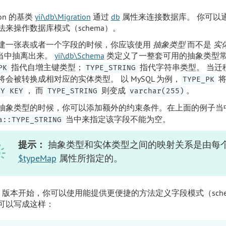
tion 的基类
yii\db\Migration
通过
db
属性来连接数据库。 你可以
法来操作数据库模式（schema）。
建一张表或者一个字段的时候，你应该使用
抽象类型
而不是
实
S 当中抽离出来。
yii\db\Schema
类定义了一整套可用的抽象类型
指代自增主键类型；
指代字符串类型。 当迁
PK
TYPE_STRING
将会被转换成相对应的实体类型。 以 MySQL 为例，
将
TYPE_PK
， 而
则变成
。
RY KEY
TYPE_STRING
varchar(255)
抽象类型的时候，你可以添加额外的约束条件。在上面的例子当
当中来指定该字段不能为空。
a::TYPE_STRING
提示：
抽象类型和实体类型之间的映射关系是由每
$typeMap
属性所指定的。
0.6 版本开始，你可以使用能提供更便捷的方法定义字段模式（sch
可以写成这样：