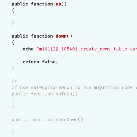
public
function
up
()
{

    }

public
function
down
()
{

echo
"m101129_185401_create_news_table ca
return
false
;

    }

/*

    // Use safeUp/safeDown to run migration code w
    public function safeUp()

    {

    }

    public function safeDown()

    {

    }
