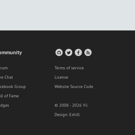
ommunity
orum
Terms of service
ve Chat
License
acebook Group
Website Source Code
ll of Fame
adges
© 2008 - 2026 Yii
Design:
Eshill