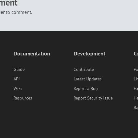
mment
der to comment.
Documentation
Development
C
Guide
Contribute
F
API
Latest Updates
Li
Wiki
Report a Bug
F
Resources
Report Security Issue
Ha
B