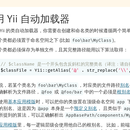
 Yii 自动加载器
 Yii 的类自动加载器，你需要在创建和命名类的时候遵循两个简
个类都必须置于命名空间之下 (比如
)。
foo\bar\MyClass
个类都必须保存为单独文件，且其完整路径能用以下算法取得：
// $className 是一个开头包含反斜杠的完整类名（译注：请自行谷歌：
$classFile = Yii::getAlias(
'@'
 . str_replace(
'\\'
说，若某个类名为
，对应类的文件路径
别名
foo\bar\MyClass
确解析为文件路径，
或
中的一个必须是
根别
@foo
@foo/bar
使用
基本应用模版
时，可以把你的类放置在顶级命名空间
下
app
的别名。这是因为
本身是一个
预定义别名
， 且类似于
@app
ap
所提到的算法，可以正确解析出
AppBasePath/components/M
应用模版
里，每一逻辑层级会使用他自己的根别名。 比如，前