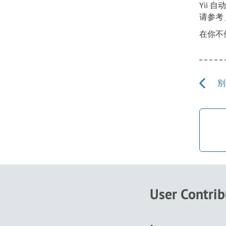
Yii 
请参考
在你不
别名
User Contri