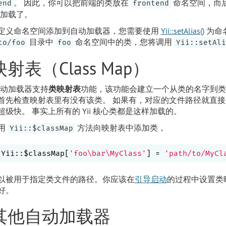
。 因此，你可以把前端的类放在
命名空间，而
end
frontend
自动加载了。
定义命名空间添加到自动加载器，您需要使用
Yii::setAlias()
为命
目录中
命名空间中的类，您将调用
to/foo
foo
Yii::setAli
射表（Class Map）
类自动加载器支持
类映射表
功能，该功能会建立一个从类的名字到类
首先检查映射表里有没有该类。 如果有，对应的文件路径就直
超级快。 事实上所有的 Yii 核心类都是这样加载的。
用
方法向映射表中添加类，
Yii::$classMap
Yii::$classMap[
'foo\bar\MyClass'
] = 
'path/to/MyCl
以被用于指定类文件的路径。你应该在
引导启动
的过程中设置类
好。
其他自动加载器