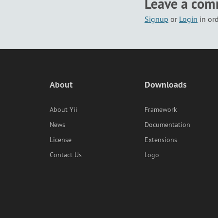
Leave a co
Signup
or
Login
in or
About
Downloads
About Yii
Framework
News
Documentation
License
Extensions
Contact Us
Logo