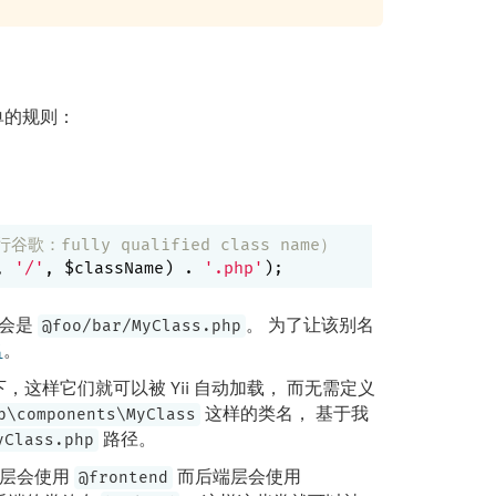
单的规则：
fully qualified class name）
, 
'/'
, $className) . 
'.php'
会是
。 为了让该别名
@foo/bar/MyClass.php
名
。
，这样它们就可以被 Yii 自动加载， 而无需定义
这样的类名， 基于我
p\components\MyClass
路径。
yClass.php
端层会使用
而后端层会使用
@frontend