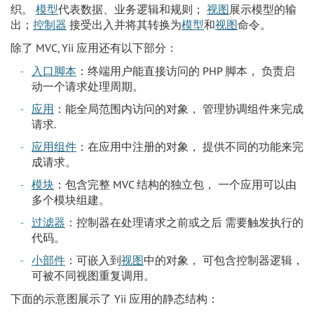
织。
模型
代表数据、业务逻辑和规则；
视图
展示模型的输
出；
控制器
接受出入并将其转换为
模型
和
视图
命令。
除了 MVC, Yii 应用还有以下部分：
入口脚本
：终端用户能直接访问的 PHP 脚本， 负责启
动一个请求处理周期。
应用
：能全局范围内访问的对象， 管理协调组件来完成
请求.
应用组件
：在应用中注册的对象， 提供不同的功能来完
成请求。
模块
：包含完整 MVC 结构的独立包， 一个应用可以由
多个模块组建。
过滤器
：控制器在处理请求之前或之后 需要触发执行的
代码。
小部件
：可嵌入到
视图
中的对象， 可包含控制器逻辑，
可被不同视图重复调用。
下面的示意图展示了 Yii 应用的静态结构：