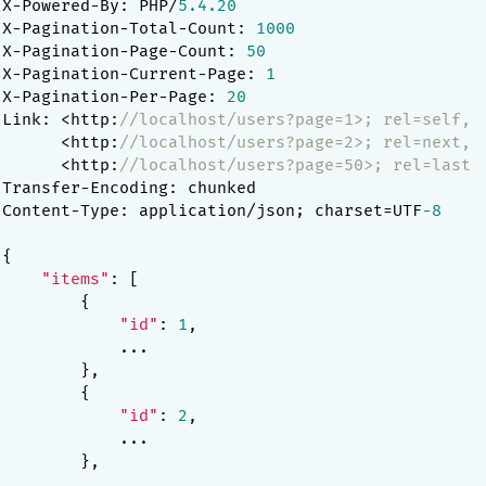
X-Powered-By: PHP/
5.4
.20
X-Pagination-Total-Count: 
1000
X-Pagination-Page-Count: 
50
X-Pagination-Current-Page: 
1
X-Pagination-Per-Page: 
20
Link: <http:
//localhost/users?page=1>; rel=self,
      <http:
//localhost/users?page=2>; rel=next,
      <http:
//localhost/users?page=50>; rel=last
Transfer-Encoding: chunked

Content-Type: application/json; charset=UTF
-8
{

"items"
: [

        {

"id"
: 
1
,

            ...

        },

        {

"id"
: 
2
,

            ...

        },

        ...
