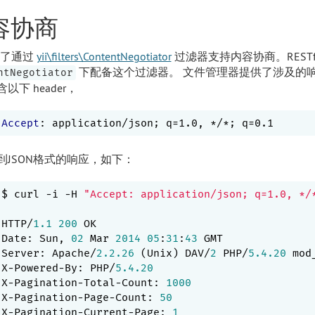
容协商
提供了通过
yii\filters\ContentNegotiator
过滤器支持内容协商。RESTfu
下配备这个过滤器。 文件管理器提供了涉及的响应格式
ntNegotiator
以下 header，
Accept
到JSON格式的响应，如下：
$ curl -i -H 
"Accept: application/json; q=1.0, */
HTTP/
1.1
200
 OK

Date: Sun, 
02
 Mar 
2014
05
:
31
:
43
 GMT

Server: Apache/
2.2
.26
 (Unix) DAV/
2
 PHP/
5.4
.20
 mod
X-Powered-By: PHP/
5.4
.20
X-Pagination-Total-Count: 
1000
X-Pagination-Page-Count: 
50
X-Pagination-Current-Page: 
1