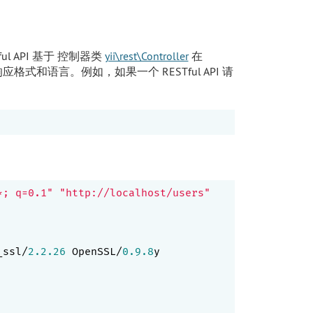
l API 基于 控制器类
yii\rest\Controller
在
和语言。例如，如果一个 RESTful API 请
*; q=0.1"
"http://localhost/users"
_ssl/
2.2
.26
 OpenSSL/
0.9
.8
y
