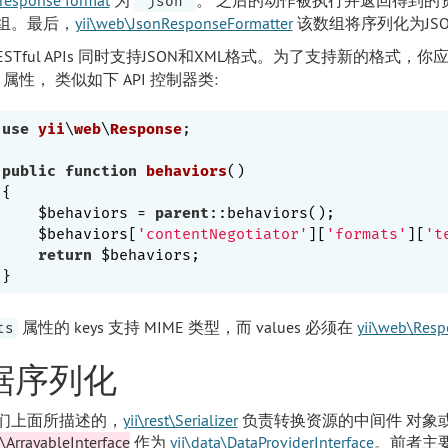
'json'
组。最后，
yii\web\JsonResponseFormatter
该数组将序列化为JS
RESTful APIs 同时支持JSON和XML格式。为了支持新的格式，你
属性， 类似如下 API 控制器类:
use
yii
\
web
\
Response
;

public
function
behaviors
()
{

    $behaviors = 
parent
::behaviors();

    $behaviors[
'contentNegotiator'
][
'formats'
][
't
return
 $behaviors;

属性的 keys 支持 MIME 类型，而 values 必须在
yii\web\Resp
ts
据序列化
们上面所描述的，
yii\rest\Serializer
负责转换资源的中间件 对象
e\ArrayableInterface
作为
yii\data\DataProviderInterface
。前者主