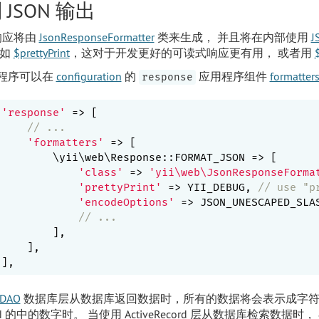
 JSON 输出
 响应将由
JsonResponseFormatter
类来生成， 并且将在内部使用
J
比如
$prettyPrint
，这对于开发更好的可读式响应更有用， 或者用
程序可以在
configuration
的
应用程序组件
formatter
response
'response'
 => [

// ...
'formatters'
 => [

        \yii\web\Response::FORMAT_JSON => [

'class'
 => 
'yii\web\JsonResponseForma
'prettyPrint'
 => YII_DEBUG, 
// use "p
'encodeOptions'
 => JSON_UNESCAPED_SLA
// ...
        ],

    ],

DAO
数据库层从数据库返回数据时，所有的数据将会表示成字符
ON 的中的数字时。 当使用 ActiveRecord 层从数据库检索数据时，