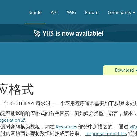
Guide
API
Wiki
Forum
Community
🚀
Yii3 is now available!
Download
应格式
个 RESTful API 请求时，一个应用程序通常需要如下步骤 来
确定可能影响响应格式的各种因素，例如媒介类型，语言，版本，
egotiation
。
资源对象转换为数组，如在
Resources
部分中所描述的。 通过
yii\
通过内容协商步骤将数组转换成字符串。
response formatters
通