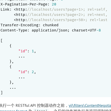
X-Pagination-Per-Page: 
20
Link: <http:
//localhost/users?page=1>; rel=self,
      <http:
//localhost/users?page=2>; rel=next,
      <http:
//localhost/users?page=50>; rel=last
Transfer-Encoding: chunked

Content-Type: application/json; charset=UTF
-8
[

    {

"id"
: 
1
,

        ...

    },

    {

"id"
: 
2
,

        ...

    },

    ...

行一个 RESTful API 控制器动作之前，
yii\filters\ContentNegoti
response format
为
。 之后的动作被执行并返回得到的