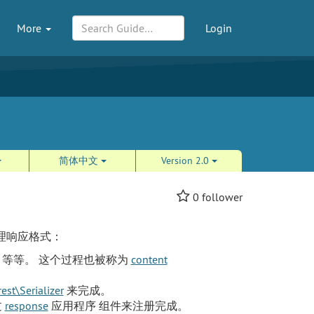
More
Login
简体中文
Version 2.0
0
follower
处理响应格式：
等等。 这个过程也被称为
content
rest\Serializer
来完成。
过
response
应用程序 组件来注册完成。