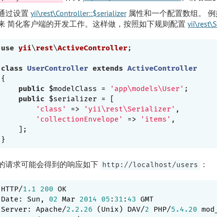
通过设置
yii\rest\Controller::$serializer
属性和一个配置数组。 
来 简化客户端的开发工作。这样做，按照如下规则配置
yii\rest\
use
yii
\
rest
\
ActiveController
;

class
UserController
extends
ActiveController
{

public
 $modelClass = 
'app\models\User'
;

public
 $serializer = [

'class'
 => 
'yii\rest\Serializer'
,

'collectionEnvelope'
 => 
'items'
,

    ];

的请求可能会得到的响应如下
：
http://localhost/users
HTTP/
1.1
200
 OK

Date: Sun, 
02
 Mar 
2014
05
:
31
:
43
 GMT

Server: Apache/
2.2
.26
 (Unix) DAV/
2
 PHP/
5.4
.20
 mod