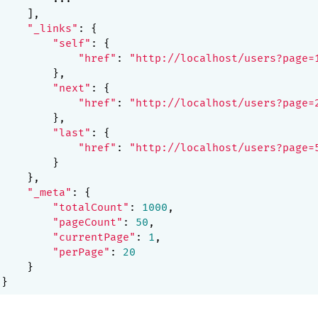
    ],

"_links"
: {

"self"
: {

"href"
: 
"http://localhost/users?page=
        },

"next"
: {

"href"
: 
"http://localhost/users?page=
        },

"last"
: {

"href"
: 
"http://localhost/users?page=
        }

    },

"_meta"
: {

"totalCount"
: 
1000
,

"pageCount"
: 
50
,

"currentPage"
: 
1
,

"perPage"
: 
20
    }
