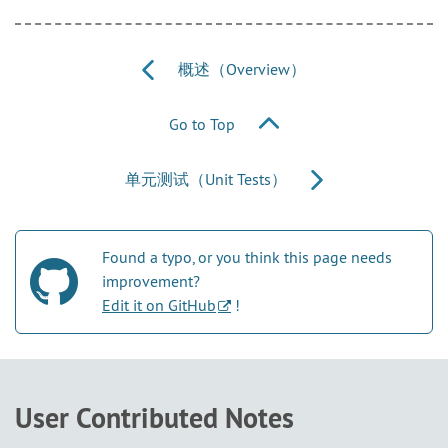
概述（Overview）
Go to Top
单元测试（Unit Tests）
Found a typo, or you think this page needs
improvement?
Edit it on GitHub
!
User Contributed Notes