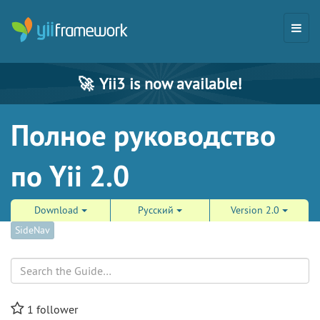
🚀
Yii3 is now available!
Полное руководство
по Yii 2.0
Download
Русский
Version 2.0
SideNav
Search
1
follower