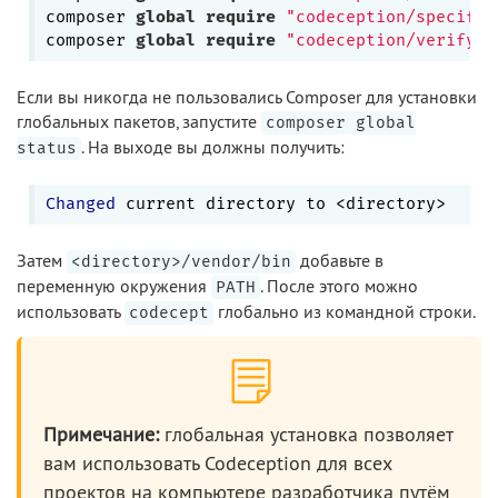
composer 
global
require
"codeception/specify=
composer 
global
require
"codeception/verify=*
Если вы никогда не пользовались Composer для установки
глобальных пакетов, запустите
composer global
. На выходе вы должны получить:
status
Changed
Затем
добавьте в
<directory>/vendor/bin
переменную окружения
. После этого можно
PATH
использовать
глобально из командной строки.
codecept
Примечание:
глобальная установка позволяет
вам использовать Codeception для всех
проектов на компьютере разработчика путём