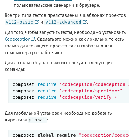
пользовательские сценарии в браузере.
Все три типа тестов представлены в шаблонах проектов
и
.
yii2-basic
yii2-advanced
Для того, чтобы запустить тесты, необходимо установить
Codeception
. Сделать это можно как локально, то есть
только для текущего проекта, так и глобально для
компьютера разработчика.
Для локальной установки используйте следующие
команды:
composer 
require
"codeception/codeception=2.1
composer 
require
"codeception/specify=*"
composer 
require
"codeception/verify=*"
Для глобальной установки необходимо добавить
директиву
:
global
composer 
global
require
"codeception/codecept