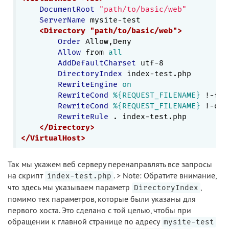
DocumentRoot
"path/to/basic/web"
ServerName
 mysite-test

<Directory "path/to/basic/web">
Order
 Allow,Deny

Allow
 from 
all
AddDefaultCharset
 utf-8

DirectoryIndex
 index-test.php

RewriteEngine
on
RewriteCond
%{REQUEST_FILENAME}
 !-f

RewriteCond
%{REQUEST_FILENAME}
 !-d

RewriteRule
 . index-test.php

</Directory>
</VirtualHost>
Так мы укажем веб серверу перенаправлять все запросы
на скрипт
. > Note: Обратите внимание,
index-test.php
что здесь мы указываем параметр
,
DirectoryIndex
помимо тех параметров, которые были указаны для
первого хоста. Это сделано с той целью, чтобы при
обращении к главной странице по адресу
mysite-test