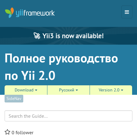
🚀
Yii3 is now available!
Полное руководство
по Yii 2.0
Download
Русский
Version 2.0
SideNav
Search
0
follower