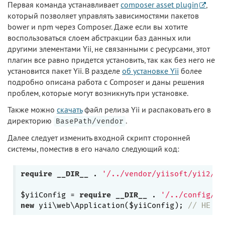
Первая команда устанавливает
composer asset plugin
,
который позволяет управлять зависимостями пакетов
bower и npm через Composer. Даже если вы хотите
воспользоваться слоем абстракции баз данных или
другими элементами Yii, не связанными с ресурсами, этот
плагин все равно придется установить, так как без него не
установится пакет Yii. В разделе
об установке Yii
более
подробно описана работа с Composer и даны решения
проблем, которые могут возникнуть при установке.
Также можно
скачать
файл релиза Yii и распаковать его в
директорию
.
BasePath/vendor
Далее следует изменить входной скрипт сторонней
системы, поместив в его начало следующий код:
require
__DIR__
 . 
'/../vendor/yiisoft/yii2/Yi
$yiiConfig = 
require
__DIR__
 . 
'/../config/yi
new
 yii\web\Application($yiiConfig); 
// НЕ ВЫ