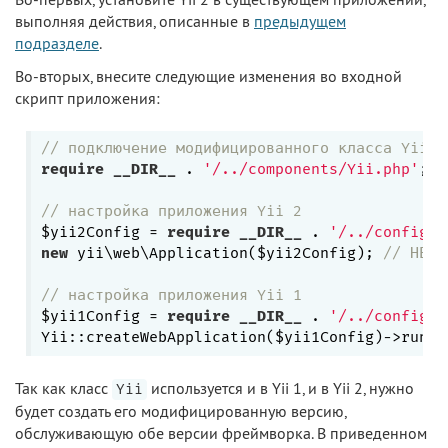
выполняя действия, описанные в
предыдущем
подразделе
.
Во-вторых, внесите следующие изменения во входной
скрипт приложения:
// подключение модифицированного класса Yii, 
require
__DIR__
 . 
'/../components/Yii.php'
;

// настройка приложения Yii 2
$yii2Config = 
require
__DIR__
 . 
'/../config/y
new
 yii\web\Application($yii2Config); 
// НЕ В
// настройка приложения Yii 1
$yii1Config = 
require
__DIR__
 . 
'/../config/y
Так как класс
используется и в Yii 1, и в Yii 2, нужно
Yii
будет создать его модифицированную версию,
обслуживающую обе версии фреймворка. В приведенном