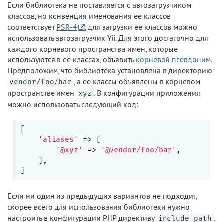
Если библиотека не поставляется с автозагрузчиком
классов, но конвенция именования ее классов
соответствует
PSR-4
, для загрузки ее классов можно
использовать автозагрузчик Yii. Для этого достаточно для
каждого корневого пространства имен, которые
используются в ее классах, объявить
корневой псевдоним
.
Предположим, что библиотека установлена в директорию
, а ее классы объявлены в корневом
vendor/foo/bar
пространстве имен
. В конфигурации приложения
xyz
можно использовать следующий код:
[

'aliases'
 => [

'@xyz'
 => 
'@vendor/foo/bar'
,

    ],

Если ни один из предыдущих вариантов не подходит,
скорее всего для использования библиотеки нужно
настроить в конфигурации PHP директиву
.
include_path