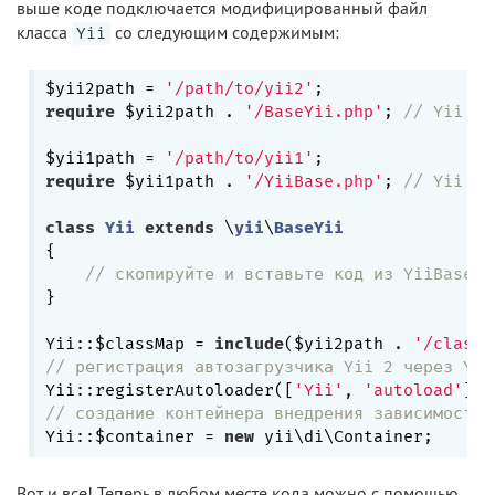
выше коде подключается модифицированный файл
класса
со следующим содержимым:
Yii
$yii2path = 
'/path/to/yii2'
require
 $yii2path . 
'/BaseYii.php'
; 
// Yii 2.
$yii1path = 
'/path/to/yii1'
require
 $yii1path . 
'/YiiBase.php'
; 
// Yii 1.
class
Yii
extends
 \
yii
\
BaseYii
{

// скопируйте и вставьте код из YiiBase (
}

Yii::$classMap = 
include
($yii2path . 
'/classe
// регистрация автозагрузчика Yii 2 через Yii
Yii::registerAutoloader([
'Yii'
, 
'autoload'
// создание контейнера внедрения зависимостей
Yii::$container = 
new
Вот и все! Теперь в любом месте кода можно с помощью