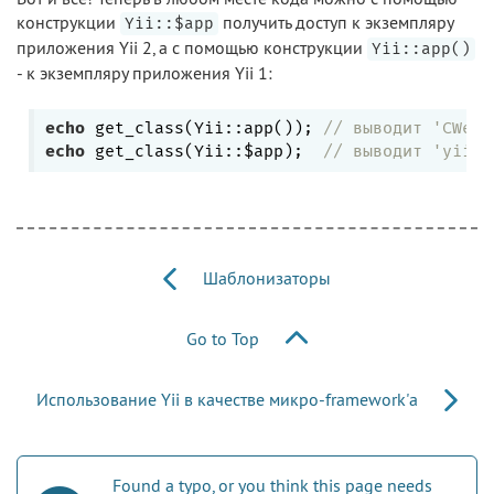
конструкции
получить доступ к экземпляру
Yii::$app
приложения Yii 2, а с помощью конструкции
Yii::app()
- к экземпляру приложения Yii 1:
echo
 get_class(Yii::app()); 
// выводит 'CWebA
echo
 get_class(Yii::$app);  
// выводит 'yii\w
Шаблонизаторы
Go to Top
Использование Yii в качестве микро-framework'а
Found a typo, or you think this page needs