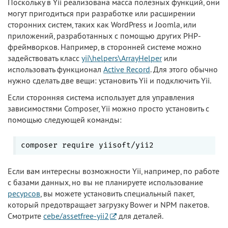
Поскольку в Yii реализована масса полезных функций, они
могут пригодиться при разработке или расширении
сторонних систем, таких как WordPress и Joomla, или
приложений, разработанных с помощью других PHP-
фреймворков. Например, в сторонней системе можно
задействовать класс
yii\helpers\ArrayHelper
или
использовать функционал
Active Record
. Для этого обычно
нужно сделать две вещи: установить Yii и подключить Yii.
Если сторонняя система использует для управления
зависимостями Composer, Yii можно просто установить с
помощью следующей команды:
Если вам интересны возможности Yii, например, по работе
с базами данных, но вы не планируете использование
ресурсов
, вы можете установить специальный пакет,
который предотвращает загрузку Bower и NPM пакетов.
Смотрите
cebe/assetfree-yii2
для деталей.