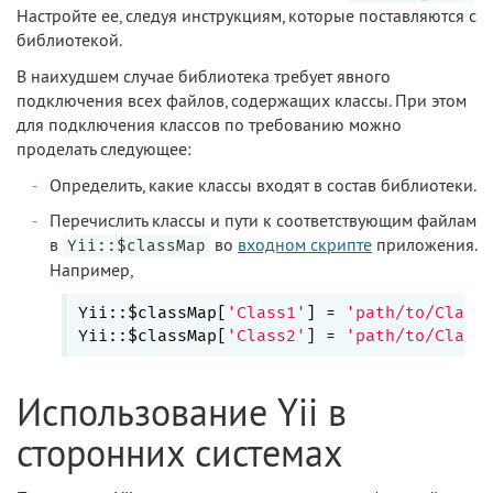
Настройте ее, следуя инструкциям, которые поставляются с
библиотекой.
В наихудшем случае библиотека требует явного
подключения всех файлов, содержащих классы. При этом
для подключения классов по требованию можно
проделать следующее:
Определить, какие классы входят в состав библиотеки.
Перечислить классы и пути к соответствующим файлам
в
во
входном скрипте
приложения.
Yii::$classMap
Например,
Yii::$classMap[
'Class1'
] = 
'path/to/Class
Yii::$classMap[
'Class2'
] = 
'path/to/Class
Использование Yii в
сторонних системах