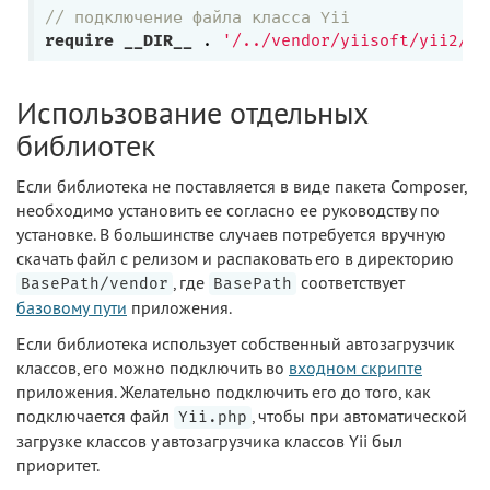
// подключение файла класса Yii
require
__DIR__
 . 
'/../vendor/yiisoft/yii2/Yi
Использование отдельных
библиотек
Если библиотека не поставляется в виде пакета Composer,
необходимо установить ее согласно ее руководству по
установке. В большинстве случаев потребуется вручную
скачать файл с релизом и распаковать его в директорию
, где
соответствует
BasePath/vendor
BasePath
базовому пути
приложения.
Если библиотека использует собственный автозагрузчик
классов, его можно подключить во
входном скрипте
приложения. Желательно подключить его до того, как
подключается файл
, чтобы при автоматической
Yii.php
загрузке классов у автозагрузчика классов Yii был
приоритет.