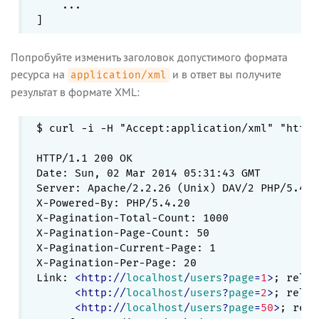
    ...

Попробуйте изменить заголовок допустимого формата
ресурса на
и в ответ вы получите
application/xml
результат в формате XML:
$ curl -i -H "Accept:application/xml" "http:
HTTP/1.1 200 OK

Date: Sun, 02 Mar 2014 05:31:43 GMT

Server: Apache/2.2.26 (Unix) DAV/2 PHP/5.4.2
X-Powered-By: PHP/5.4.20

X-Pagination-Total-Count: 1000

X-Pagination-Page-Count: 50

X-Pagination-Current-Page: 1

X-Pagination-Per-Page: 20

Link: 
<
http:
//
localhost
/
users
?
page
=
1
>
; rel=s
<
http:
//
localhost
/
users
?
page
=
2
>
; rel=n
<
http:
//
localhost
/
users
?
page
=
50
>
; rel=