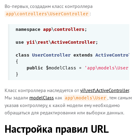
Во-первых, создадим класс контроллера
:
app\controllers\UserController
namespace
app
\
controllers
;

use
yii
\
rest
\
ActiveController
;

class
UserController
extends
ActiveControlle
{

public
 $modelClass = 
'app\models\User'
;

Класс контроллера наследуется от
yii\rest\ActiveController
.
Мы задали
modelClass
как
, тем самым
app\models\User
указав контроллеру, к какой модели ему необходимо
обращаться для редактирования или выборки данных.
Настройка правил URL