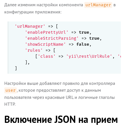
Далее изменим настройки компонента
в
urlManager
конфигурации приложения:
'urlManager'
 => [

'enablePrettyUrl'
 => 
true
,

'enableStrictParsing'
 => 
true
,

'showScriptName'
 => 
false
,

'rules'
 => [

        [
'class'
 => 
'yii\rest\UrlRule'
, 
'con
    ],

Настройки выше добавляют правило для контроллера
, которое предоставляет доступ к данным
user
пользователя через красивые URL и логичные глаголы
HTTP.
Включение JSON на прием