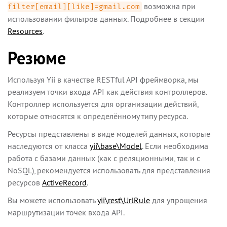
возможна при
filter[email][like]=gmail.com
использовании фильтров данных. Подробнее в секции
Resources
.
Резюме
Используя Yii в качестве RESTful API фреймворка, мы
реализуем точки входа API как действия контроллеров.
Контроллер используется для организации действий,
которые относятся к определённому типу ресурса.
Ресурсы представлены в виде моделей данных, которые
наследуются от класса
yii\base\Model
. Если необходима
работа с базами данных (как с реляционными, так и с
NoSQL), рекомендуется использовать для представления
ресурсов
ActiveRecord
.
Вы можете использовать
yii\rest\UrlRule
для упрощения
маршрутизации точек входа API.