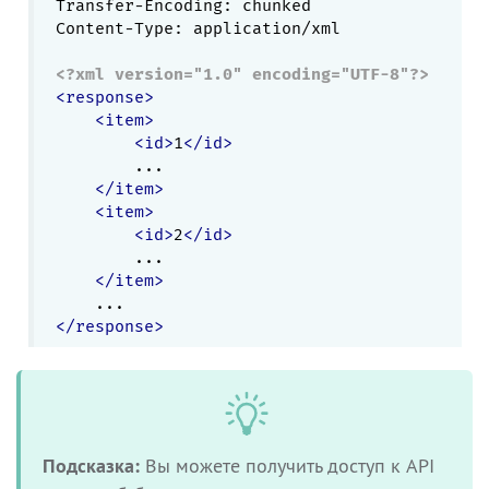
Transfer-Encoding: chunked

Content-Type: application/xml

<?xml version="1.0" encoding="UTF-8"?>
<
response
>
<
item
>
<
id
>
1
</
id
>
        ...

</
item
>
<
item
>
<
id
>
2
</
id
>
        ...

</
item
>
</
response
>
Подсказка:
Вы можете получить доступ к API