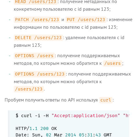
: получение метаданных по
HEAD /users/123
конкретному пользователю с id равным 123;
и
: изменение
PATCH /users/123
PUT /users/123
информации по пользователю с id равным 123;
: удаление пользователя с id
DELETE /users/123
равным 123;
: получение поддерживаемых
OPTIONS /users
методов, по которым можно обратится к
;
/users
: получение поддерживаемых
OPTIONS /users/123
методов, по которым можно обратится к
.
/users/123
Пробуем получить ответы по API используя
:
curl
$ curl -i -H 
"Accept:application/json"
"http
HTTP/
1.1
200
 OK

Date: Sun, 
02
 Mar 
2014
05
:
31
:
43
 GMT
