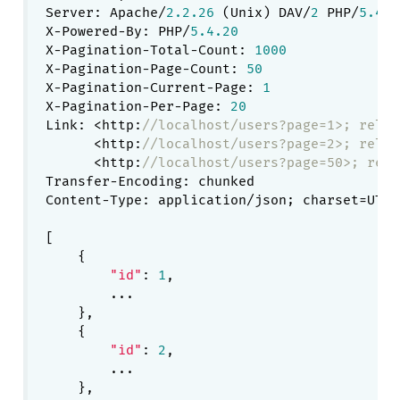
Server: Apache/
2.2
.26
 (Unix) DAV/
2
 PHP/
5.4
.2
X-Powered-By: PHP/
5.4
.20
X-Pagination-Total-Count: 
1000
X-Pagination-Page-Count: 
50
X-Pagination-Current-Page: 
1
X-Pagination-Per-Page: 
20
Link: <http:
//localhost/users?page=1>; rel=s
      <http:
//localhost/users?page=2>; rel=n
      <http:
//localhost/users?page=50>; rel=
Transfer-Encoding: chunked

Content-Type: application/json; charset=UTF
-
[

    {

"id"
: 
1
,

        ...

    },

    {

"id"
: 
2
,

        ...

    },
