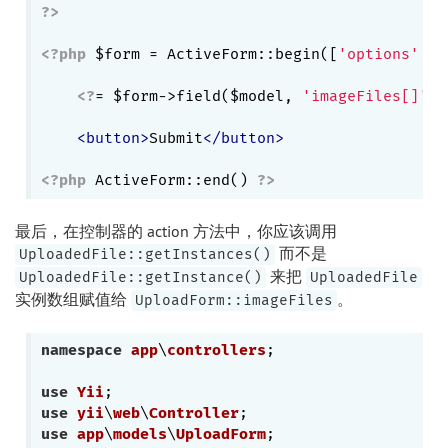
?>
<?php
 $form = ActiveForm::begin([
'options'
 =>
<?
= $form->field($model, 
'imageFiles[]'
)-
<
button
>
Submit
</
button
>
<?php
 ActiveForm::end() 
?>
最后，在控制器的 action 方法中，你应该调用
而不是
UploadedFile::getInstances()
来把
UploadedFile::getInstance()
UploadedFile
实例数组赋值给
。
UploadForm::imageFiles
namespace
app
\
controllers
;

use
Yii
use
yii
\
web
\
Controller
use
app
\
models
\
UploadForm