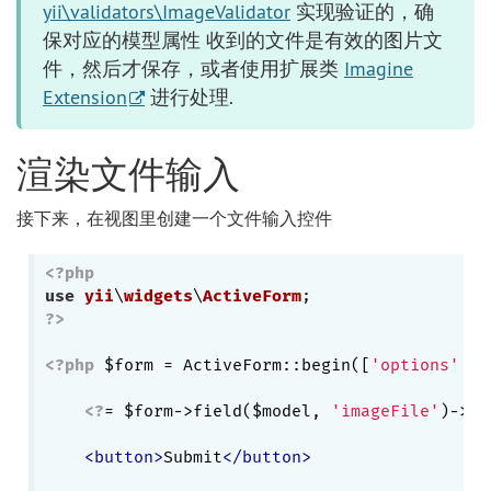
yii\validators\ImageValidator
实现验证的，确
保对应的模型属性 收到的文件是有效的图片文
件，然后才保存，或者使用扩展类
Imagine
Extension
进行处理.
渲染文件输入
接下来，在视图里创建一个文件输入控件
<?php
use
yii
\
widgets
\
ActiveForm
?>
<?php
 $form = ActiveForm::begin([
'options'
 =>
<?
= $form->field($model, 
'imageFile'
)->fi
<
button
>
Submit
</
button
>