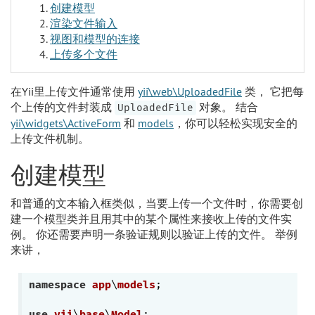
创建模型
渲染文件输入
视图和模型的连接
上传多个文件
在Yii里上传文件通常使用
yii\web\UploadedFile
类， 它把每
个上传的文件封装成
对象。 结合
UploadedFile
yii\widgets\ActiveForm
和
models
，你可以轻松实现安全的
上传文件机制。
创建模型
和普通的文本输入框类似，当要上传一个文件时，你需要创
建一个模型类并且用其中的某个属性来接收上传的文件实
例。 你还需要声明一条验证规则以验证上传的文件。 举例
来讲，
namespace
app
\
models
;

use
yii
\
base
\
Model