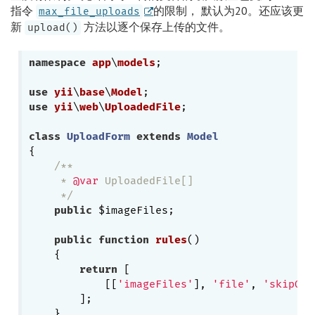
指令
的限制， 默认为20。还应该更
max_file_uploads
新
方法以逐个保存上传的文件。
upload()
namespace
app
\
models
;

use
yii
\
base
\
Model
use
yii
\
web
\
UploadedFile
;

class
UploadForm
extends
Model
{

/**

     * 
@var
 UploadedFile[]

     */
public
 $imageFiles;

public
function
rules
()
{

return
 [

            [[
'imageFiles'
], 
'file'
, 
'skipOnE
        ];

    }
