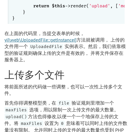
return
$this
->render(
'upload'
, [
'mode
    }

在上面的代码里，当提交表单的时候，
yii\web\UploadedFile::getInstance()
方法就被调用， 上传的
文件用一个
实例表示。然后，我们依靠模
UploadedFile
型的验证规则确保上传的文件是有效的， 并将文件保存在
服务器上。
上传多个文件
将前面所述的代码做一些调整，也可以一次性上传多个文
件。
首先你得调整模型类，在
验证规则里增加一个
file
选项，用以限制一次上传文件的最大数量。
maxFiles
方法也得修改,以便一个一个地保存上传的文
upload()
件。将
设置为
意味着可以同时上传的文件数
maxFiles
0
量没有限制。 允许同时上传的文件的最大数量也受到 PHP