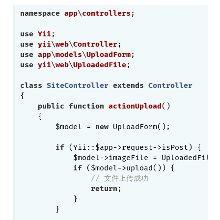
namespace
app
\
controllers
;

use
Yii
use
yii
\
web
\
Controller
use
app
\
models
\
UploadForm
use
yii
\
web
\
UploadedFile
;

class
SiteController
extends
Controller
{

public
function
actionUpload
()
{

        $model = 
new
 UploadForm();

if
 (Yii::$app->request->isPost) {

            $model->imageFile = UploadedFile:
if
 ($model->upload()) {

// 文件上传成功
return
;

            }

        }
