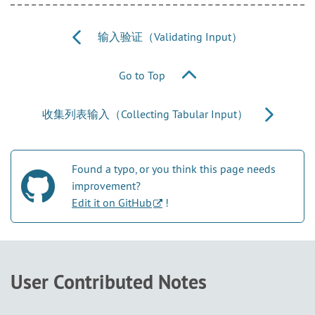
输入验证（Validating Input）
Go to Top
收集列表输入（Collecting Tabular Input）
Found a typo, or you think this page needs
improvement?
Edit it on GitHub
!
User Contributed Notes