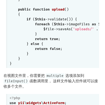
public
function
upload
()
{

if
 (
$this
->validate()) { 

foreach
 (
$this
->imageFiles 
as
 $fi
                $file->saveAs(
'uploads/'
 . $f
            }

return
true
;

        } 
else
 {

return
false
;

        }

    }

在视图文件里，你需要把
选项添加到
multiple
函数调用里， 这样文件输入控件就可以接
fileInput()
收多个文件。
<?php
use
yii
\
widgets
\
ActiveForm