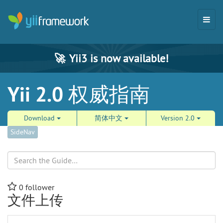
🚀
Yii3 is now available!
Yii 2.0 权威指南
Download
简体中文
Version 2.0
SideNav
Search
0
follower
文件上传