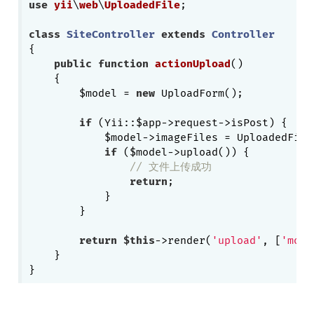
use
yii
\
web
\
UploadedFile
;

class
SiteController
extends
Controller
{

public
function
actionUpload
()
{

        $model = 
new
 UploadForm();

if
 (Yii::$app->request->isPost) {

            $model->imageFiles = UploadedFile
if
 ($model->upload()) {

// 文件上传成功
return
;

            }

        }

return
$this
->render(
'upload'
, [
'mode
    }
