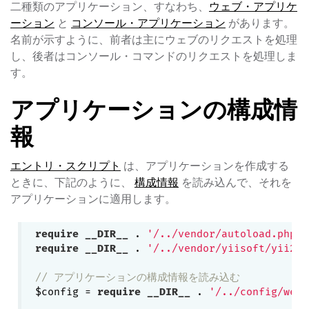
二種類のアプリケーション、すなわち、
ウェブ・アプリケ
ーション
と
コンソール・アプリケーション
があります。
名前が示すように、前者は主にウェブのリクエストを処理
し、後者はコンソール・コマンドのリクエストを処理しま
す。
アプリケーションの構成情
報
エントリ・スクリプト
は、アプリケーションを作成する
ときに、下記のように、
構成情報
を読み込んで、それを
アプリケーションに適用します。
require
__DIR__
 . 
'/../vendor/autoload.php'
require
__DIR__
 . 
'/../vendor/yiisoft/yii2/Y
// アプリケーションの構成情報を読み込む
$config = 
require
__DIR__
 . 
'/../config/web.