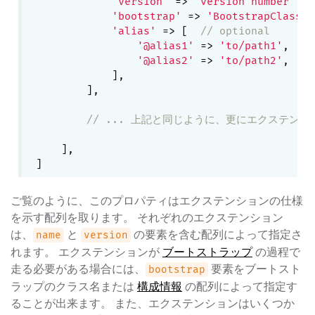
'version'
 => 
'version number'
,

'bootstrap'
 => 
'BootstrapClassNa
'alias'
 => [  
// optional
'@alias1'
 => 
'to/path1'
,

'@alias2'
 => 
'to/path2'
,

            ],

        ],

// ... 上記と同じように、更にエクステンショ
    ],

ご覧のように、このプロパティはエクステンションの仕様
を示す配列を取ります。 それぞれのエクステンション
は、
と
の要素を含む配列によって指定さ
name
version
れます。 エクステンションが
ブートストラップ
の過程で
走る必要がある場合には、
要素をブートスト
bootstrap
ラップのクラス名または
構成情報
の配列によって指定す
ることが出来ます。 また、エクステンションはいくつか