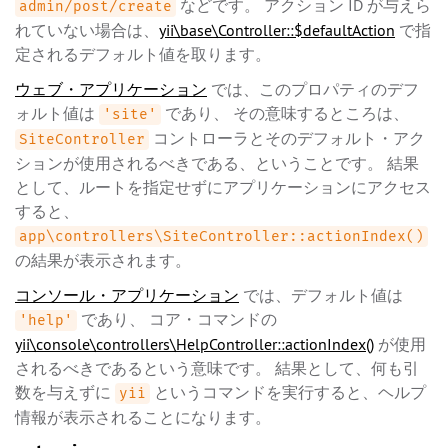
などです。 アクション ID が与えら
admin/post/create
れていない場合は、
yii\base\Controller::$defaultAction
で指
定されるデフォルト値を取ります。
ウェブ・アプリケーション
では、このプロパティのデフ
ォルト値は
であり、 その意味するところは、
'site'
コントローラとそのデフォルト・アク
SiteController
ションが使用されるべきである、ということです。 結果
として、ルートを指定せずにアプリケーションにアクセス
すると、
app\controllers\SiteController::actionIndex()
の結果が表示されます。
コンソール・アプリケーション
では、デフォルト値は
であり、 コア・コマンドの
'help'
yii\console\controllers\HelpController::actionIndex()
が使用
されるべきであるという意味です。 結果として、何も引
数を与えずに
というコマンドを実行すると、ヘルプ
yii
情報が表示されることになります。