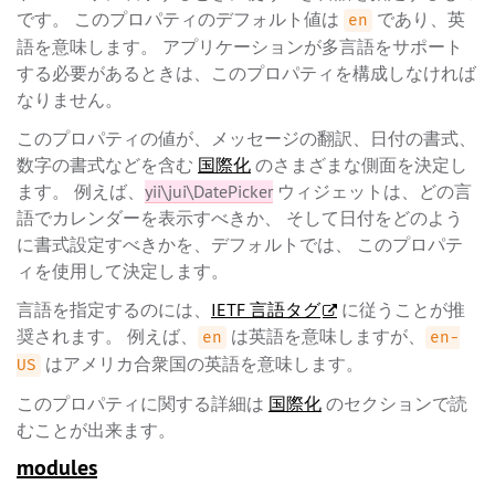
です。 このプロパティのデフォルト値は
であり、英
en
語を意味します。 アプリケーションが多言語をサポート
する必要があるときは、このプロパティを構成しなければ
なりません。
このプロパティの値が、メッセージの翻訳、日付の書式、
数字の書式などを含む
国際化
のさまざまな側面を決定し
ます。 例えば、
yii\jui\DatePicker
ウィジェットは、どの言
語でカレンダーを表示すべきか、 そして日付をどのよう
に書式設定すべきかを、デフォルトでは、 このプロパテ
ィを使用して決定します。
言語を指定するのには、
IETF 言語タグ
に従うことが推
奨されます。 例えば、
は英語を意味しますが、
en
en-
はアメリカ合衆国の英語を意味します。
US
このプロパティに関する詳細は
国際化
のセクションで読
むことが出来ます。
modules