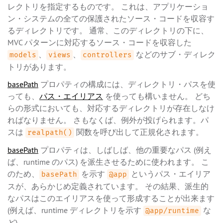
レクトリを指定するものです。 これは、アプリケーショ
ン・システムの全ての保護されたソース・コードを収容す
るディレクトリです。 通常、このディレクトリの下に、
MVC パターンに対応するソース・コードを収容した
、
、
などのサブ・ディレク
models
views
controllers
トリがあります。
basePath
プロパティの構成には、ディレクトリ・パスを使
っても、
パス・エイリアス
を使っても構いません。 どち
らの形式においても、対応するディレクトリが存在しなけ
ればなりません。 さもなくば、例外が投げられます。パ
スは
関数を呼び出して正規化されます。
realpath()
basePath
プロパティは、しばしば、他の重要なパス (例え
ば、runtime のパス) を派生させるために使われます。 こ
のため、
を示す
というパス・エイリア
basePath
@app
スが、あらかじめ定義されています。 その結果、派生的
なパスはこのエイリアスを使って形成することが出来ます
(例えば、runtime ディレクトリを示す
な
@app/runtime
ど)。