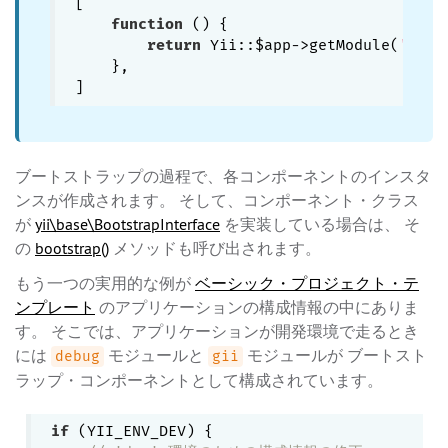
[

function
()
{

return
 Yii::$app->getModule(
'user
    },

ブートストラップの過程で、各コンポーネントのインスタ
ンスが作成されます。 そして、コンポーネント・クラス
が
yii\base\BootstrapInterface
を実装している場合は、 そ
の
bootstrap()
メソッドも呼び出されます。
もう一つの実用的な例が
ベーシック・プロジェクト・テ
ンプレート
のアプリケーションの構成情報の中にありま
す。 そこでは、アプリケーションが開発環境で走るとき
には
モジュールと
モジュールが ブートスト
debug
gii
ラップ・コンポーネントとして構成されています。
if
 (YII_ENV_DEV) {
