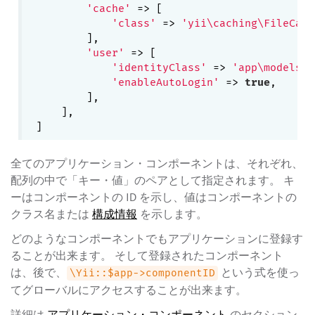
'cache'
 => [

'class'
 => 
'yii\caching\FileCach
        ],

'user'
 => [

'identityClass'
 => 
'app\models\U
'enableAutoLogin'
 => 
true
,

        ],

    ],

全てのアプリケーション・コンポーネントは、それぞれ、
配列の中で「キー・値」のペアとして指定されます。 キ
ーはコンポーネントの ID を示し、値はコンポーネントの
クラス名または
構成情報
を示します。
どのようなコンポーネントでもアプリケーションに登録す
ることが出来ます。 そして登録されたコンポーネント
は、後で、
という式を使っ
\Yii::$app->componentID
てグローバルにアクセスすることが出来ます。
詳細は
アプリケーション・コンポーネント
のセクション