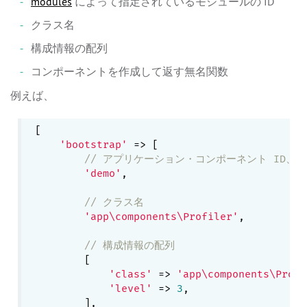
modules
によって指定されているモジュールの ID
クラス名
構成情報の配列
コンポーネントを作成して返す無名関数
例えば、
[

'bootstrap'
 => [

// アプリケーション・コンポーネント ID、ま
'demo'
,

// クラス名
'app\components\Profiler'
,

// 構成情報の配列
        [

'class'
 => 
'app\components\Profi
'level'
 => 
3
,

        ],
