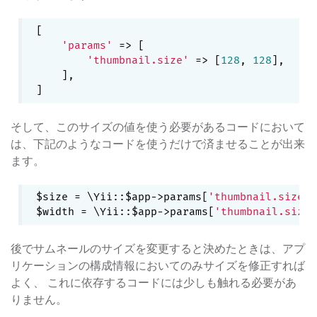
[

'params'
 => [

'thumbnail.size'
 => [
128
, 
128
],

    ],

そして、このサイズの値を使う必要があるコードにおいて
は、下記のようなコードを使うだけで済ませることが出来
ます。
$size = \Yii::$app->params[
'thumbnail.size'
]
$width = \Yii::$app->params[
'thumbnail.size'
後でサムネールのサイズを変更すると決めたときは、アプ
リケーションの構成情報においてのみサイズを修正すれば
よく、 これに依存するコードには少しも触れる必要があ
りません。