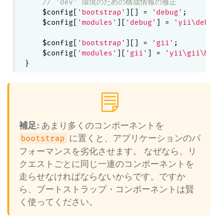
// 'dev' 環境のための構成情報の修正
    $config[
'bootstrap'
][] = 
'debug'
;

    $config[
'modules'
][
'debug'
] = 
'yii\debug
    $config[
'bootstrap'
][] = 
'gii'
;

    $config[
'modules'
][
'gii'
] = 
'yii\gii\Mod
補足:
あまり多くのコンポーネントを
に置くと、アプリケーションのパ
bootstrap
フォーマンスを劣化させます。 なぜなら、リ
クエストごとに同じ一連のコンポーネントを
走らせなければならないからです。ですか
ら、ブートストラップ・コンポーネントは賢
く使ってください。