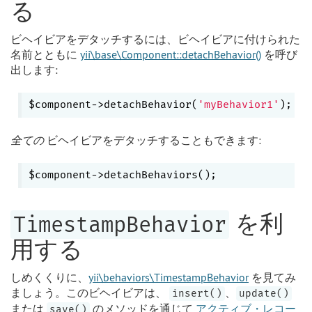
る
ビヘイビアをデタッチするには、ビヘイビアに付けられた
名前とともに
yii\base\Component::detachBehavior()
を呼び
出します:
$component->detachBehavior(
'myBehavior1'
全ての
ビヘイビアをデタッチすることもできます:
を利
TimestampBehavior
用する
しめくくりに、
yii\behaviors\TimestampBehavior
を見てみ
ましょう。このビヘイビアは、
、
insert()
update()
または
のメソッドを通じて
アクティブ・レコー
save()