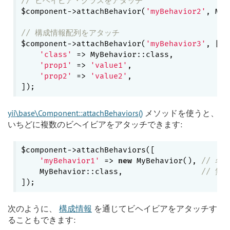
// ビヘイビア・クラスをアタッチ
$component->attachBehavior(
'myBehavior2'
, MyB
// 構成情報配列をアタッチ
$component->attachBehavior(
'myBehavior3'
, [

'class'
 => MyBehavior::class,

'prop1'
 => 
'value1'
,

'prop2'
 => 
'value2'
,

yii\base\Component::attachBehaviors()
メソッドを使うと、
いちどに複数のビヘイビアをアタッチできます:
$component->attachBehaviors([

'myBehavior1'
 => 
new
 MyBehavior(), 
// 名
    MyBehavior::class,                 
// 無
次のように、
構成情報
を通じてビヘイビアをアタッチす
ることもできます: