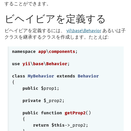
することができます。
ビヘイビアを定義する
ビヘイビアを定義するには、
yii\base\Behavior
あるいは子
クラスを継承するクラスを作成します。たとえば:
namespace
app
\
components
;

use
yii
\
base
\
Behavior
;

class
MyBehavior
extends
Behavior
{

public
 $prop1;

private
 $_prop2;

public
function
getProp2
()
{

return
$this
->_prop2;
