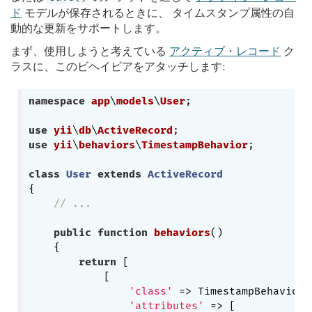
ド
モデルが保存されるときに、 タイムスタンプ属性の自
動的な更新をサポートします。
まず、使用しようと考えている
アクティブ・レコード
ク
ラスに、このビヘイビアをアタッチします:
namespace
app
\
models
\
User
;

use
yii
\
db
\
ActiveRecord
use
yii
\
behaviors
\
TimestampBehavior
;

class
User
extends
ActiveRecord
{

// ...
public
function
behaviors
()
{

return
 [

            [

'class'
 => TimestampBehavior::
'attributes'
 => [
