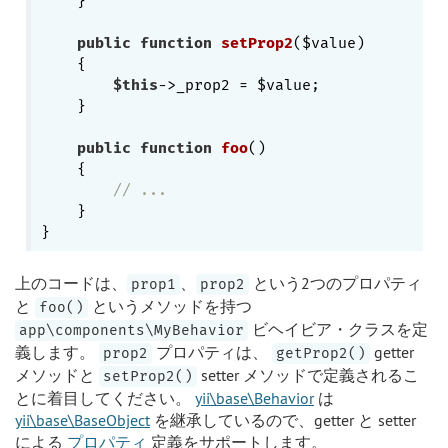
    }

public
function
setProp2
($value)
{

$this
->_prop2 = $value;

    }

public
function
foo
()
{

// ...
    }

上のコードは、
、
という2つのプロパティ
prop1
prop2
と
というメソッドを持つ
foo()
ビヘイビア・クラスを定
app\components\MyBehavior
義します。
プロパティは、
getter
prop2
getProp2()
メソッドと
setter メソッドで定義されるこ
setProp2()
とに着目してください。
yii\base\Behavior
は
yii\base\BaseObject
を継承しているので、getter と​​ setter
による
プロパティ
定義をサポートします。