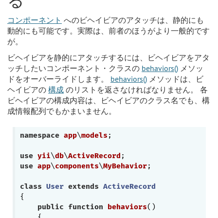
る
コンポーネント
へのビヘイビアのアタッチは、静的にも
動的にも可能です。実際は、前者のほうがより一般的です
が。
ビヘイビアを静的にアタッチするには、ビヘイビアをアタ
ッチしたいコンポーネント・クラスの
behaviors()
メソッ
ドをオーバーライドします。
behaviors()
メソッドは、ビ
ヘイビアの
構成
のリストを返さなければなりません。 各
ビヘイビアの構成内容は、ビヘイビアのクラス名でも、構
成情報配列でもかまいません。
namespace
app
\
models
;

use
yii
\
db
\
ActiveRecord
use
app
\
components
\
MyBehavior
;

class
User
extends
ActiveRecord
{

public
function
behaviors
()
{
