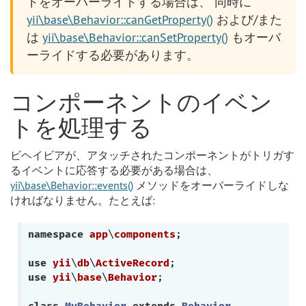
ドをオーバーライドする場合は、 同時に
yii\base\Behavior::canGetProperty()
および/また
は
yii\base\Behavior::canSetProperty()
もオーバ
ーライドする必要があります。
コンポーネントのイベン
トを処理する
ビヘイビアが、アタッチされたコンポーネントがトリガす
るイベントに応答する必要がある場合は、
yii\base\Behavior::events()
メソッドをオーバーライドしな
ければなりません。たとえば:
namespace
app
\
components
;

use
yii
\
db
\
ActiveRecord
use
yii
\
base
\
Behavior
;
