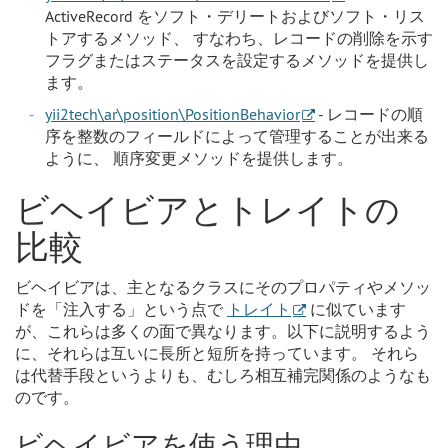
ActiveRecord をソフト・デリートおよびソフト・リス
トアするメソッド、 すなわち、レコードの削除を示す
フラグまたはステータスを設定するメソッドを提供し
ます。
yii2tech\ar\position\PositionBehavior
- レコードの順
序を整数のフィールドによって管理することが出来る
ように、 順序変更メソッドを提供します。
ビヘイビアとトレイトの
比較
ビヘイビアは、主となるクラスにそのプロパティやメソッ
ドを「注入する」という点で
トレイト
に似ています
が、これらは多くの面で異なります。以下に説明するよう
に、それらは互いに長所と短所を持っています。 それら
は代替手段というよりも、むしろ相互補完関係のようなも
のです。
ビヘイビアを使う理由