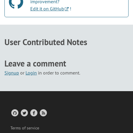
improvement?
Edit it on GitHub
!
User Contributed Notes
Leave a comment
Signup
or
Login
in order to comment.
Terms of service