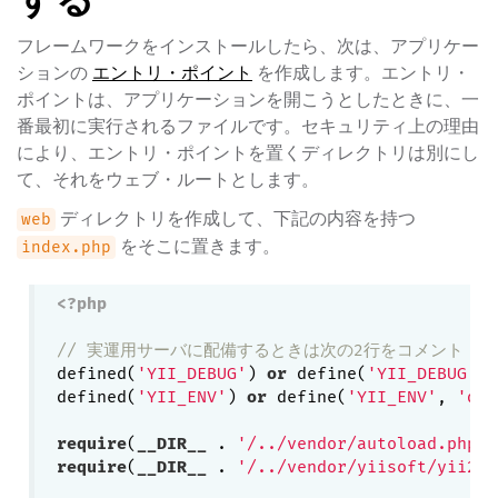
フレームワークをインストールしたら、次は、アプリケー
ションの
エントリ・ポイント
を作成します。エントリ・
ポイントは、アプリケーションを開こうとしたときに、一
番最初に実行されるファイルです。セキュリティ上の理由
により、エントリ・ポイントを置くディレクトリは別にし
て、それをウェブ・ルートとします。
ディレクトリを作成して、下記の内容を持つ
web
をそこに置きます。
index.php
<?php
// 実運用サーバに配備するときは次の2行をコメント・
defined(
'YII_DEBUG'
) 
or
 define(
'YII_DEBUG'
, 
defined(
'YII_ENV'
) 
or
 define(
'YII_ENV'
, 
'dev
require
(
__DIR__
 . 
'/../vendor/autoload.php'
require
(
__DIR__
 . 
'/../vendor/yiisoft/yii2/Y