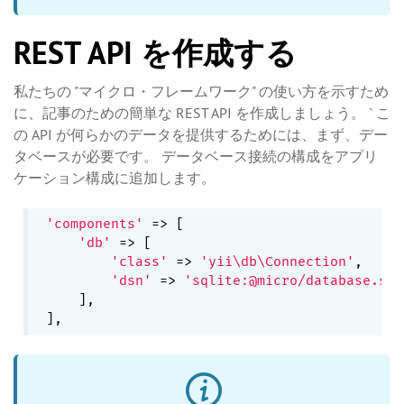
REST API を作成する
私たちの "マイクロ・フレームワーク" の使い方を示すため
に、記事のための簡単な REST API を作成しましょう。 ` こ
の API が何らかのデータを提供するためには、まず、デー
タベースが必要です。 データベース接続の構成をアプリ
ケーション構成に追加します。
'components'
 => [

'db'
 => [

'class'
 => 
'yii\db\Connection'
,

'dsn'
 => 
'sqlite:@micro/database.sql
    ],
