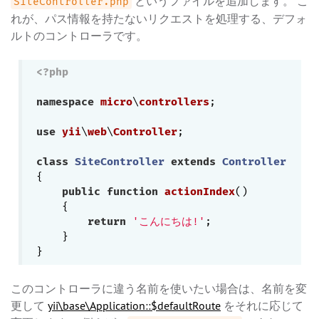
というファイルを追加します。 こ
SiteController.php
れが、パス情報を持たないリクエストを処理する、デフォ
ルトのコントローラです。
<?php
namespace
micro
\
controllers
;

use
yii
\
web
\
Controller
;

class
SiteController
extends
Controller
{

public
function
actionIndex
()
{

return
'こんにちは!'
;

    }

このコントローラに違う名前を使いたい場合は、名前を変
更して
yii\base\Application::$defaultRoute
をそれに応じて