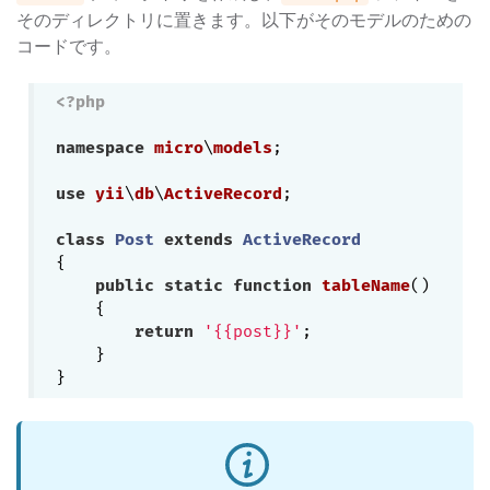
そのディレクトリに置きます。以下がそのモデルのための
コードです。
<?php
namespace
micro
\
models
;

use
yii
\
db
\
ActiveRecord
;

class
Post
extends
ActiveRecord
{ 

public
static
function
tableName
()
{

return
'{{post}}'
;

    }
