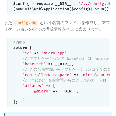
$config = 
require
__DIR__
 . 
'/../config.php'
(
new
また
という名前のファイルを作成し、アプ
config.php
リケーションの全ての構成情報をそこに含ませます。
<?php
return
 [

'id'
 => 
'micro-app'
,

// アプリケーションの basePath は `micro
'basePath'
 => 
__DIR__
,

// この名前空間からアプリケーションは全てのコ
'controllerNamespace'
 => 
'micro\controll
// 'micro' 名前空間からのクラスのオートロ
'aliases'
 => [

'@micro'
 => 
__DIR__
,

    ],
