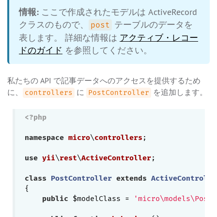
情報:
ここで作成されたモデルは ActiveRecord
クラスのもので、
テーブルのデータを
post
表します。 詳細な情報は
アクティブ・レコー
ドのガイド
を参照してください。
私たちの API で記事データへのアクセスを提供するため
に、
に
を追加します。
controllers
PostController
<?php
namespace
micro
\
controllers
;

use
yii
\
rest
\
ActiveController
;

class
PostController
extends
ActiveControlle
{

public
 $modelClass = 
'micro\models\Post'