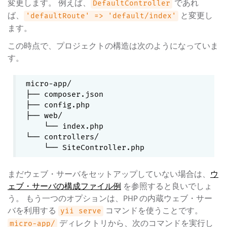
変更します。 例えば、
であれ
DefaultController
ば、
と変更し
'defaultRoute' => 'default/index'
ます。
この時点で、プロジェクトの構造は次のようになっていま
す。
micro-app/

├── composer.json

├── config.php

├── web/

    └── index.php

└── controllers/

まだウェブ・サーバをセットアップしていない場合は、
ウ
ェブ・サーバの構成ファイル例
を参照すると良いでしょ
う。 もう一つのオプションは、PHP の内蔵ウェブ・サー
バを利用する
コマンドを使うことです。
yii serve
ディレクトリから、次のコマンドを実行し
micro-app/