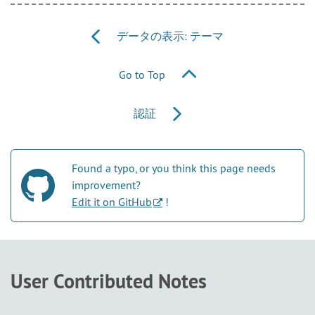
データの表示: テーマ
Go to Top
認証
Found a typo, or you think this page needs
improvement?
Edit it on GitHub
!
User Contributed Notes