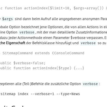
ic function actionIndex($limit=10, $args=array()) 
y
sind dann beim Aufruf alle angegebenen anonymen Para
$args
obale Option bezeichnet jene Optionen, die von allen Actions in 
 eine Option
, mit der man detaillierte Zusatzinformation
verbose
dazu jeder Actionmethode einen Parameter $verbose verpassen. Ei
iche Eigenschaft
der Befehlsklasse hinzufügt und
so zu 
verbose
s SitemapCommand extends CConsoleCommand

public $verbose=false;

public function actionIndex($type) {...}

zeptieren alle (Teil-)Befehle die zusätzliche Option
:
verbose