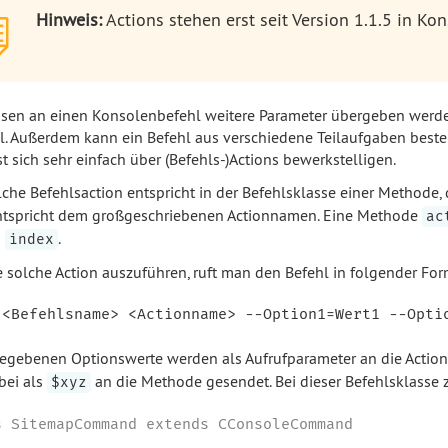
Hinweis:
Actions stehen erst seit Version 1.1.5 in Ko
sen an einen Konsolenbefehl weitere Parameter übergeben werde
l. Außerdem kann ein Befehl aus verschiedene Teilaufgaben beste
st sich sehr einfach über (Befehls-)Actions bewerkstelligen.
lche Befehlsaction entspricht in der Befehlsklasse einer Method
tspricht dem großgeschriebenen Actionnamen. Eine Methode
ac
s
.
index
 solche Action auszuführen, ruft man den Befehl in folgender For
egebenen Optionswerte werden als Aufrufparameter an die Actio
bei als
an die Methode gesendet. Bei dieser Befehlsklasse 
$xyz
s SitemapCommand extends CConsoleCommand
