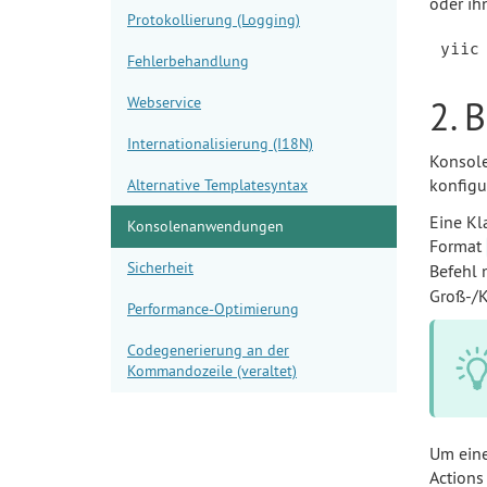
oder ih
Protokollierung (Logging)
Fehlerbehandlung
Webservice
2. 
Internationalisierung (I18N)
Konsole
konfigu
Alternative Templatesyntax
Eine Kl
Konsolenanwendungen
Format
Sicherheit
Befehl 
Groß-/K
Performance-Optimierung
Codegenerierung an der
Kommandozeile (veraltet)
Um eine
Actions 