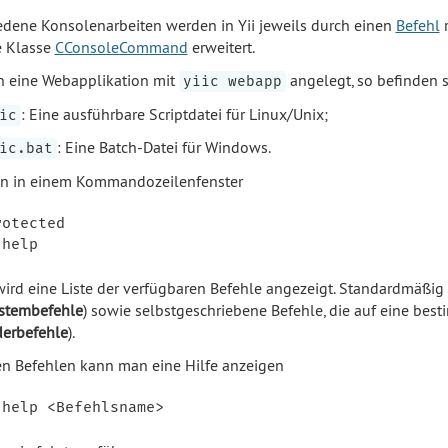
edene Konsolenarbeiten werden in Yii jeweils durch einen
Befehl
r
e Klasse
CConsoleCommand
erweitert.
 eine Webapplikation mit
angelegt, so befinden 
yiic webapp
: Eine ausführbare Scriptdatei für Linux/Unix;
ic
: Eine Batch-Datei für Windows.
ic.bat
n in einem Kommandozeilenfenster
otected

 wird eine Liste der verfügbaren Befehle angezeigt. Standardmäßig
stembefehle
) sowie selbstgeschriebene Befehle, die auf eine be
erbefehle
).
en Befehlen kann man eine Hilfe anzeigen