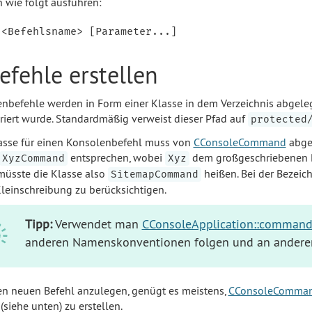
n wie folgt ausführen:
Befehle erstellen
nbefehle werden in Form einer Klasse in dem Verzeichnis abgeleg
riert wurde. Standardmäßig verweist dieser Pfad auf
protected
asse für einen Konsolenbefehl muss von
CConsoleCommand
abgel
entsprechen, wobei
dem großgeschriebenen B
XyzCommand
Xyz
müsste die Klasse also
heißen. Bei der Bezeic
SitemapCommand
leinschreibung zu berücksichtigen.
Tipp:
Verwendet man
CConsoleApplication::comman
anderen Namenskonventionen folgen und an anderen
n neuen Befehl anzulegen, genügt es meistens,
CConsoleCommand
(siehe unten) zu erstellen.