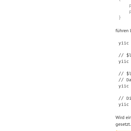
    
    
}
führen 
yiic
// $
yiic
// $
// D
yiic
// D
Wird ei
gesetzt.