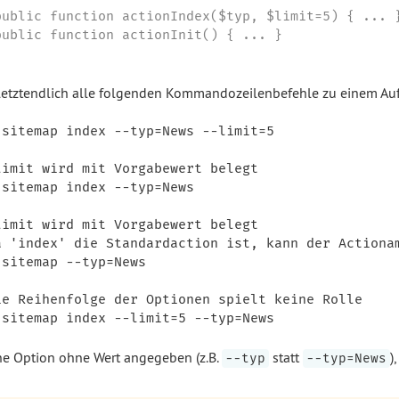
public function actionIndex($typ, $limit=5) { ... }
public function actionInit() { ... }

letztendlich alle folgenden Kommandozeilenbefehle zu einem Au
 sitemap index --typ=News --limit=5

limit wird mit Vorgabewert belegt

 sitemap index --typ=News

limit wird mit Vorgabewert belegt

a 'index' die Standardaction ist, kann der Actionam
 sitemap --typ=News

ie Reihenfolge der Optionen spielt keine Rolle

ne Option ohne Wert angegeben (z.B.
statt
)
--typ
--typ=News