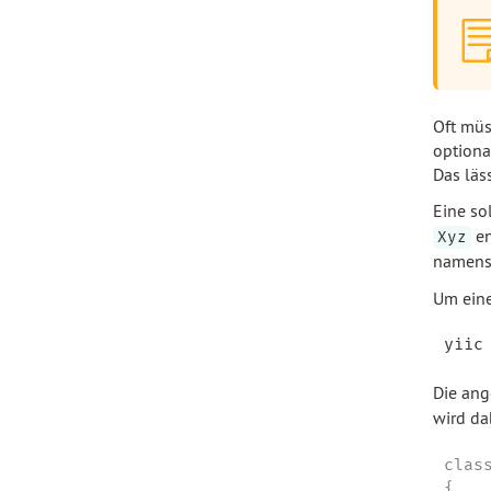
Oft müs
optiona
Das läs
Eine so
en
Xyz
namen
Um eine
Die ang
wird da
clas
{
