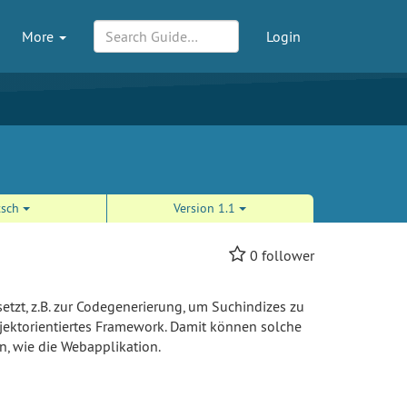
More
Login
tsch
Version 1.1
0
follower
zt, z.B. zur Codegenerierung, um Suchindizes zu
objektorientiertes Framework. Damit können solche
, wie die Webapplikation.