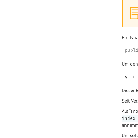
Ein Par
publ
Um den 
Dieser 
Seit Ve
Als "an
index
annimm
Um solc