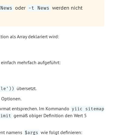
oder
werden nicht
 News
-t News
on als Array deklariert wird:
einfach mehrfach aufgeführt:
übersetzt.
cle'))
e Optionen.
sformat entsprechen. Im Kommando
yiic sitemap
gemäß obiger Definition den Wert 5
limit
ment namens
wie folgt definieren:
$args