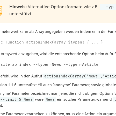
Hinweis:
Alternative Optionsformate wie z.B.
--typ
unterstützt.
ameterwert kann als Array angegeben werden indem er in der Funkti
ic function actionIndex(array $typen) { ... }
Arraywert anzugeben, wird die entsprechende Option beim Aufruf 
Befehl wird in den Aufruf
actionIndex(array('News','Arti
rsion 1.1.6 unterstützt Yii auch "anonyme" Parameter, sowie global
onyme" Parameter bezeichnet man jene, die nicht obigem Option
wäre
ein solcher Parameter, während
 --limit=5 News
News
t.
he Parameter verarbeiten zu können, muss eine Action ein Argu