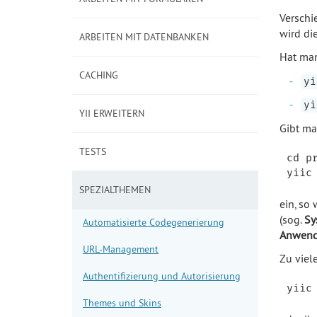
Verschi
wird di
ARBEITEN MIT DATENBANKEN
Hat man
CACHING
yi
yi
YII ERWEITERN
Gibt ma
TESTS
cd pr
SPEZIALTHEMEN
ein, so
(sog.
Sy
Automatisierte Codegenerierung
Anwend
URL-Management
Zu viel
Authentifizierung und Autorisierung
Themes und Skins