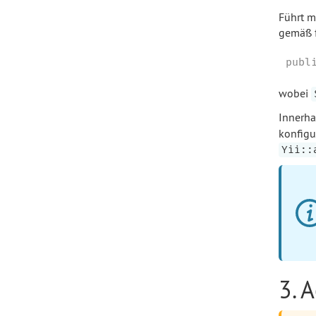
Führt m
gemäß f
publ
wobei
Innerha
konfigu
Yii::
3. 