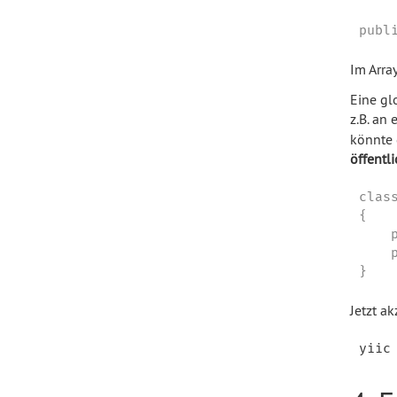
publ
Im Arra
Eine gl
z.B. an
könnte 
öffentl
clas
{

    
    
}
Jetzt ak