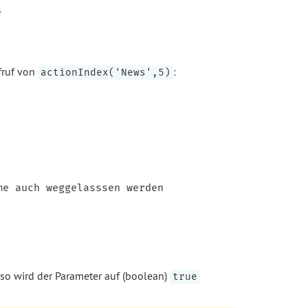


fruf von
:
actionIndex('News',5)
e auch weggelasssen werden

, so wird der Parameter auf (boolean)
true