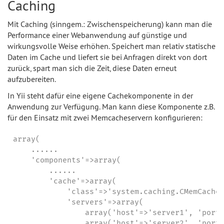
Caching
Mit Caching (sinngem.: Zwischenspeicherung) kann man die
Performance einer Webanwendung auf günstige und
wirkungsvolle Weise erhöhen. Speichert man relativ statische
Daten im Cache und liefert sie bei Anfragen direkt von dort
zurück, spart man sich die Zeit, diese Daten erneut
aufzubereiten.
In Yii steht dafür eine eigene Cachekomponente in der
Anwendung zur Verfügung. Man kann diese Komponente z.B.
für den Einsatz mit zwei Memcacheservern konfigurieren:
array(

    ......

    'components'=>array(

        ......

        'cache'=>array(

            'class'=>'system.caching.CMemCache'
            'servers'=>array(

                array('host'=>'server1', 'port'
                array('host'=>'server2', 'port'