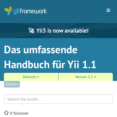
🚀
Yii3 is now available!
Das umfassende
Handbuch für Yii 1.1
Deutsch
Version 1.1
SideNav
Search
0
follower