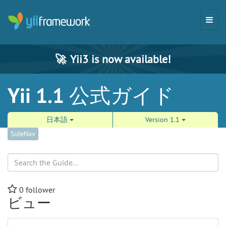
🚀
Yii3 is now available!
Yii 1.1 公式ガイド
日本語
Version 1.1
SideNav
Search
0
follower
ビュー