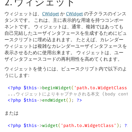
2. ウィジェット
ウィジェットは、
CWidget
か
CWidget
の子クラスのインス
タンスです。 これは、主に表示的な用途を持つコンポー
ネントです。 ウィジェットは、通常、複雑ではあっても
自己完結したユーザインタフェースを生成するためにビュ
ースクリプトに埋め込まれます。 たとえば、カレンダー
ウィジェットは複雑なカレンダーユーザインタフェースを
表示させるために使用出来ます。 ウィジェットは、ユー
ザインタフェースコードの再利用性を高めてくれます。
ウィジェットを使うには、ビュースクリプト内で以下のよ
うにします:
<?php
$this
->
beginWidget
(
'
path.to.WidgetClass
'
<?php
$this
->
endWidget
(
)
; 
?>
または
<?php
$this
->
widget
(
'
path.to.WidgetClass
'
)
; 
?>