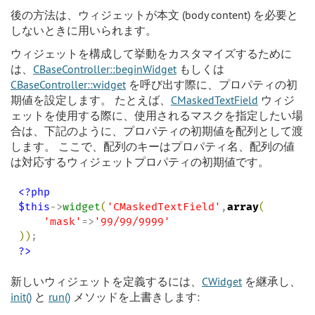
後の方法は、ウィジェットが本文 (body content) を必要と
しないときに用いられます。
ウィジェットを構成して挙動をカスタマイズするために
は、
CBaseController::beginWidget
もしくは
CBaseController::widget
を呼び出す際に、プロパティの初
期値を設定します。 たとえば、
CMaskedTextField
ウィジ
ェットを使用する際に、使用されるマスクを指定したい場
合は、下記のように、プロパティの初期値を配列として渡
します。 ここで、配列のキーはプロパティ名、配列の値
は対応するウィジェットプロパティの初期値です。
<?php
$this
->
widget
(
'
CMaskedTextField
'
,
array
(
'
mask
'
=>
'
99/99/9999
'
)
)
?>
新しいウィジェットを定義するには、
CWidget
を継承し、
init()
と
run()
メソッドを上書きします: