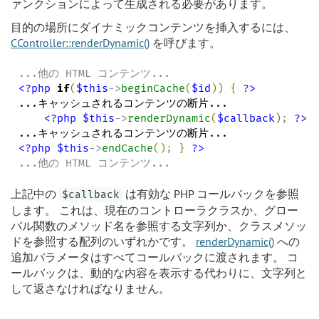
ァンクションによって生成される必要があります。
目的の場所にダイナミックコンテンツを挿入するには、
CController::renderDynamic()
を呼びます。
<?php
if
(
$this
->
beginCache
(
$id
)
)
{
?>
...キャッシュされるコンテンツの断片...

<?php
$this
->
renderDynamic
(
$callback
)
; 
?>
<?php
$this
->
endCache
(
)
; 
}
?>
...他の HTML コンテンツ...
上記中の
は有効な PHP コールバックを参照
$callback
します。 これは、現在のコントローラクラスか、グロー
バル関数のメソッド名を参照する文字列か、クラスメソッ
ドを参照する配列のいずれかです。
renderDynamic()
への
追加パラメータはすべてコールバックに渡されます。 コ
ールバックは、動的な内容を表示する代わりに、文字列と
して返さなければなりません。