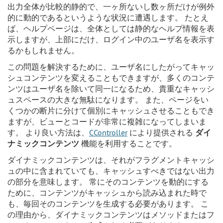
出力全体が比較的静的で、一ヶ所ないし数ヶ所だけが例外
的に動的であるというような状況に遭遇します。 たとえ
ば、ヘルプページは、全体としては静的なヘルプ情報を表
示しますが、上部にだけ、ログイン中のユーザ名を表示す
るかもしれません。
この問題を解決するために、ユーザ名にしたがってキャッ
シュコンテンツを変えることもできますが、多くのコンテ
ンツはユーザ名を除いて同一になるため、貴重なキャッシ
ュスペースの大きな無駄になります。 また、ページをい
くつかの断片に分けて個別にキャッシュさせることもでき
ますが、ビューとコードが非常に複雑になってしまいま
す。 より良い方法は、
CController
により提供される
ダイ
ナミックコンテンツ
機能を利用することです。
ダイナミックコンテンツは、それがフラグメントキャッシ
ュの中に含まれていても、キャッシュすべきではない出力
の部分を意味します。 常にそのコンテンツを動的にする
ために、コンテンツがキャッシュから読み込まれた時で
も、毎回そのコンテンツを生成する必要があります。 こ
の理由から、ダイナミックコンテンツはメソッドまたはフ