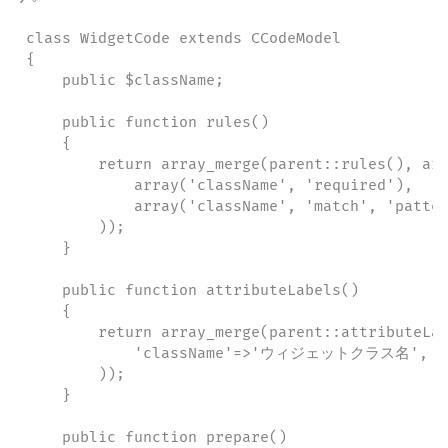
class WidgetCode extends CCodeModel

{

    public $className;

    public function rules()

    {

        return array_merge(parent::rules(), arr
            array('className', 'required'),

            array('className', 'match', 'patter
        ));

    }

    public function attributeLabels()

    {

        return array_merge(parent::attributeLab
            'className'=>'ウィジェットクラス名',

        ));

    }

    public function prepare()
