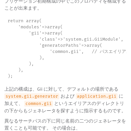
プリケーション初期構成の中でこのプロパティを構成する
ことが出来ます。
return array(

    'modules'=>array(

        'gii'=>array(

            'class'=>'system.gii.GiiModule',

            'generatorPaths'=>array(

                'common.gii',   // パスエイリアス

            ),

        ),

    ),

);
上記の構成は、Gii に対して、デフォルトの場所である
および
に
system.gii.generator
application.gii
加えて、
というエイリアスのディレクトリ
common.gii
の下からもジェネレータを探すように指示するものです。
異なるサーチパスの下に同じ名前の二つのジェネレータを
置くことも可能です。 その場合は、