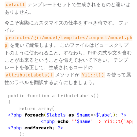
テンプレートセットで生成されるものと違いは
default
ありません。
今こそ実際にカスタマイズの仕事をすべき時です。 ファ
イル
protected/gii/model/templates/compact/model.ph
を開いて編集します。 このファイルはビュースクリプ
p
トのように使われること、すなわち、PHP の式や文を含む
ことが出来るということを憶えておいて下さい。 テンプ
レートを修正して、生成されるコードの
メソッドが
を使って属
attributeLabels()
Yii::t()
性のラベルを翻訳するようにしましょう。
public function attributeLabels()

{

<?php
foreach
(
$labels
as
$name
=>
$label
)
: 
?>
<?php
echo
"
'
$name
' => Yii::t('app
<?php
endforeach
; 
?>
    );
