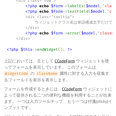
    <div class="row">

<?php
echo
$form
->
labelEx
(
$model
,
'
clas
<?php
echo
$form
->
textField
(
$model
,
'
cl
        <div class="tooltip">

            ウィジェットクラス名は単語構成文字だけで
        </div>

<?php
echo
$form
->
error
(
$model
,
'
classN
    </div>

<?php
$this
->
endWidget
(
)
; 
?>
上記においては、主として
CCodeForm
ウィジェットを使
ってフォームを表示しています。 このフォームは
の
属性に対する入力を収集す
WidgetCode
className
るフィールドを表示を表示します。
フォームを作成するときには、
CCodeForm
ウィジェットに
よって提供される二つの便利な機能を利用することが出来
ます。 一つは入力ツールチップ、もう一つは付箋(sticky)イ
ンプットです。