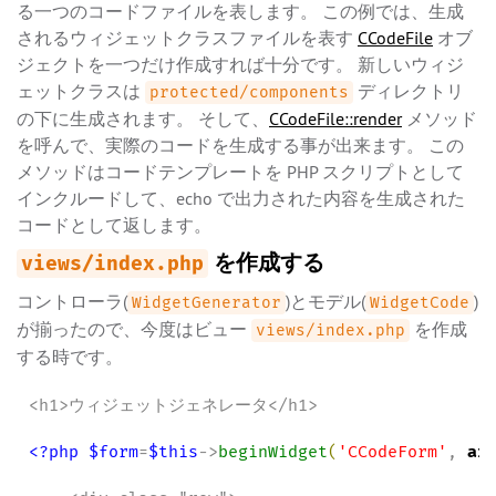
る一つのコードファイルを表します。 この例では、生成
されるウィジェットクラスファイルを表す
CCodeFile
オブ
ジェクトを一つだけ作成すれば十分です。 新しいウィジ
ェットクラスは
ディレクトリ
protected/components
の下に生成されます。 そして、
CCodeFile::render
メソッド
を呼んで、実際のコードを生成する事が出来ます。 この
メソッドはコードテンプレートを PHP スクリプトとして
インクルードして、echo で出力された内容を生成された
コードとして返します。
を作成する
views/index.php
コントローラ(
)とモデル(
)
WidgetGenerator
WidgetCode
が揃ったので、今度はビュー
を作成
views/index.php
する時です。
<h1>ウィジェットジェネレータ</h1>

<?php
$form
=
$this
->
beginWidget
(
'
CCodeForm
'
, 
ar