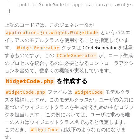
    public $codeModel='application.gii.widget.W
}
上記のコードでは、このジェネレータが
というパスエ
application.gii.widget.WidgetCode
イリアスのモデルクラスを使用することを指定していま
す。
クラスは
CCodeGenerator
を継承
WidgetGenerator
するものですが、この
が、コード生成
CCodeGenerator
のプロセスを統合するのに必要となるコントローラアクシ
ョンを含めて、数多くの機能を実装しています。
を作成する
WidgetCode.php
ファイルは
モデルクラ
WidgetCode.php
WidgetCode
スを格納しますが、このモデルクラスが、ユーザの入力に
基づいてウィジェットクラスを生成するための主なロジッ
クを担当します。 この例においては、ユーザに求める唯
一の入力はウィジェットクラス名であると仮定します。
このとき、
は以下のようなものになりま
WidgetCode
す。