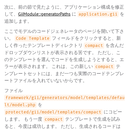
次に、前の節で見たように、アプリケーション構成を修正
して、
GiiModule::generatorPaths
に
を
application.gii
追加します。
ここでモデルのコードジェネレータのページを開いて下さ
い。
フィールドをクリックすると、新
Code Template
しく作ったテンプレートディレクトリ
を含んだ
compact
ドロップダウンリストが表示される筈です。 ただし、こ
のテンプレートを選んでコードを生成しようとすると、エ
ラーが表示されます。 これは、この新しい
テ
compact
ンプレートセットには、まだ一つも実際のコードテンプレ
ートファイルを入れていないからです。
ファイル
framework/gii/generators/model/templates/defau
を
lt/model.php
にコピー
protected/gii/model/templates/compact
します。 もう一度
テンプレートで生成を試み
compact
ると、今度は成功します。 ただし、生成されるコードは