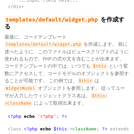
    ...input field here...

</div>
を作成す
templates/default/widget.php
る
最後に、コードテンプレート
を作成します。 前に
templates/default/widget.php
述べたように、このファイルはビュースクリプトのように
使われるもので、PHP の式や文を含むことが出来ます。
コードテンプレートの中では、いつでも
という変
$this
数にアクセスして、コードモデルのオブジェクトを参照す
ることが可能です。 この例では、
は
$this
オブジェクトを参照します。 従ってユー
WidgetModel
ザが入力したウィジェットクラス名は、
$this-
によって取得出来ます。
>className
<?php
echo
'
<?php
'
; 
?>
class 
<?php
echo
$this
->
className
; 
?>
 extends C