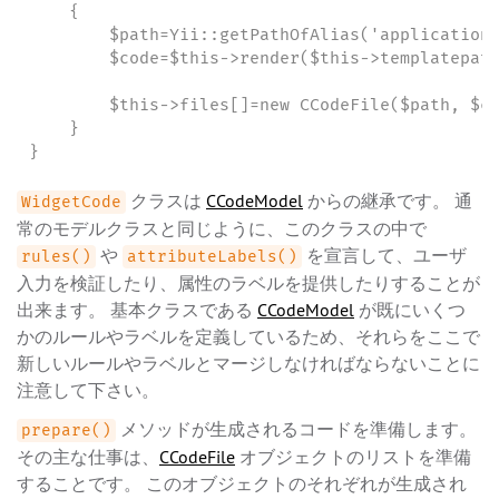
    {

        $path=Yii::getPathOfAlias('application.
        $code=$this->render($this->templatepath
        $this->files[]=new CCodeFile($path, $co
    }

}
クラスは
CCodeModel
からの継承です。 通
WidgetCode
常のモデルクラスと同じように、このクラスの中で
や
を宣言して、ユーザ
rules()
attributeLabels()
入力を検証したり、属性のラベルを提供したりすることが
出来ます。 基本クラスである
CCodeModel
が既にいくつ
かのルールやラベルを定義しているため、それらをここで
新しいルールやラベルとマージしなければならないことに
注意して下さい。
メソッドが生成されるコードを準備します。
prepare()
その主な仕事は、
CCodeFile
オブジェクトのリストを準備
することです。 このオブジェクトのそれぞれが生成され