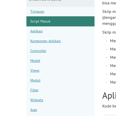
bisa me
Skrip m
Tinjauan
(dengan
Script Masuk
menggu
Aplikasi
Skrip m
Me
Komponen Aplikasi
Me
Controller
Me
Model
Men
Views
Me
Modul
Me
Filter
Apl
Widgets
Kode be
Aset