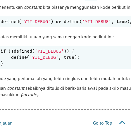
menentukan
constant
, kita biasanya menggunakan kode berikut ini
defined(
'YII_DEBUG'
) 
or
 define(
'YII_DEBUG'
, 
true
 atas memiliki tujuan yang sama dengan kode berikut ini:
if
 (!defined(
'YII_DEBUG'
)) {

    define(
'YII_DEBUG'
, 
true
);

kode yang pertama lah yang lebih ringkas dan lebih mudah untuk d
uan
constant
sebaiknya ditulis di baris-baris awal pada skrip masu
imasukkan
(include)
.
njauan
Go to Top