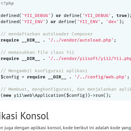
<?php
defined(
'YII_DEBUG'
) 
or
 define(
'YII_DEBUG'
, 
true
);
defined(
'YII_ENV'
) 
or
 define(
'YII_ENV'
, 
'dev'
);

// mendaftarkan autoloader Composer
require
__DIR__
 . 
'/../vendor/autoload.php'
;

// memasukkan file class Yii
require
__DIR__
 . 
'/../vendor/yiisoft/yii2/Yii.ph
// Mengambil konfigurasi aplikasi
$config = 
require
__DIR__
 . 
'/../config/web.php'
;

// Membuat, mengkonfigurasi, dan menjalankan apli
(
new
ikasi Konsol
n juga dengan aplikasi konsol, kode berikut ini adalah kode yang