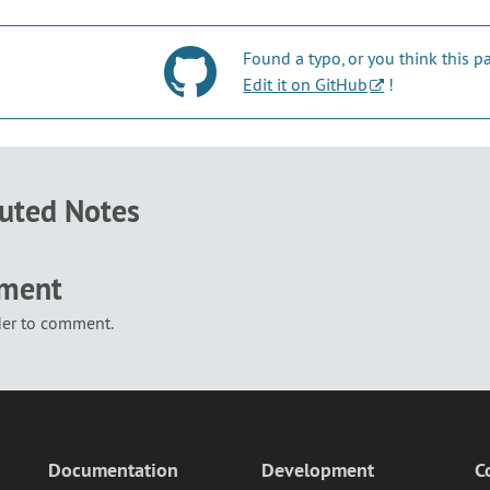
Found a typo, or you think this
Edit it on GitHub
!
buted Notes
mment
der to comment.
Documentation
Development
C