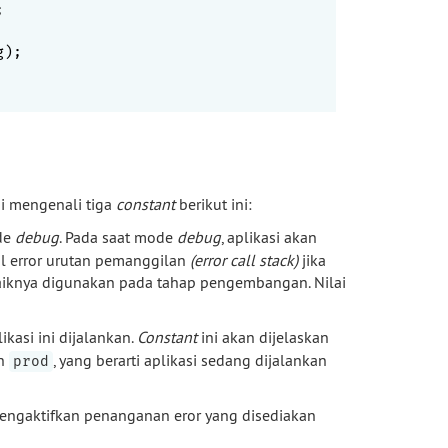


);

Yii mengenali tiga
constant
berikut ini:
de
debug
. Pada saat mode
debug
, aplikasi akan
l error urutan pemanggilan
(error call stack)
jika
iknya digunakan pada tahap pengembangan. Nilai
kasi ini dijalankan.
Constant
ini akan dijelaskan
h
, yang berarti aplikasi sedang dijalankan
prod
engaktifkan penanganan eror yang disediakan