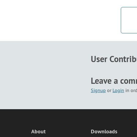
User Contri
Leave a co
Signup
or
Login
in or
About
Downloads