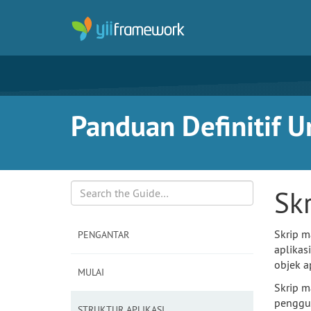
Panduan Definitif Un
Sk
Search
Skrip m
PENGANTAR
aplikas
objek a
MULAI
Skrip m
penggun
STRUKTUR APLIKASI