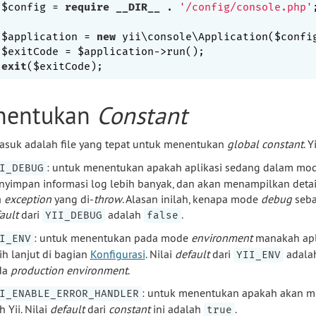
$config = 
require
__DIR__
 . 
'/config/console.php'
;
$application = 
new
 yii\console\Application($config
exit
nentukan
Constant
asuk adalah file yang tepat untuk menentukan
global constant
. 
: untuk menentukan apakah aplikasi sedang dalam mo
I_DEBUG
yimpan informasi log lebih banyak, dan akan menampilkan detai
a
exception
yang di-
throw
. Alasan inilah, kenapa mode
debug
seba
ault
dari
adalah
.
YII_DEBUG
false
: untuk menentukan pada mode
environment
manakah apli
I_ENV
ih lanjut di bagian
Konfigurasi
. Nilai
default
dari
adala
YII_ENV
da
production environment
.
: untuk menentukan apakah akan m
I_ENABLE_ERROR_HANDLER
h Yii. Nilai
default
dari
constant
ini adalah
.
true