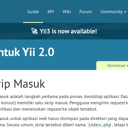
Guide
API
Wiki
Forum
Community
🚀
Yii3 is now available!
tuk Yii 2.0
Download
rip Masuk
asuk adalah langkah pertama pada proses
bootstrap
aplikasi. Da
i konsol) memiliki satu skrip masuk. Pengguna mengirim
request
k
plikasi dan meneruskan
request
ke objek tersebut.
asuk untuk aplikasi web harus disimpan pada direktori yang dapa
a. Secara umum, skrip tersebut diberi nama
, tetap
index.php