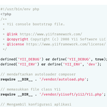
#!/usr/bin/env php
<?php
/**

 * Yii console bootstrap file.

 *

 * 
@link
 https://www.yiiframework.com/

 * 
@copyright
 Copyright (c) 2008 Yii Software LLC

 * 
@license
 https://www.yiiframework.com/license/

 */
defined(
'YII_DEBUG'
) 
or
 define(
'YII_DEBUG'
, 
true
);
defined(
'YII_ENV'
) 
or
 define(
'YII_ENV'
, 
'dev'
);

// mendaftarkan autoloader composer
require
__DIR__
 . 
'/vendor/autoload.php'
;

// memasukkan file class Yii
require
__DIR__
 . 
'/vendor/yiisoft/yii2/Yii.php'
;

// Mengambil konfigurasi aplikasi