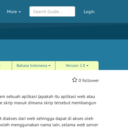
More
Login
Bahasa Indonesia
Version 2.0
0
follower
lam sebuah aplikasi (apakah itu aplikasi web atau
e skrip masuk dimana skrip tersebut membangun
t diakses dari web sehingga dapat di akses oleh
i boleh menggunakan nama lain, selama
web server