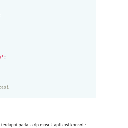


p'
;

kasi
 terdapat pada skrip masuk aplikasi konsol :