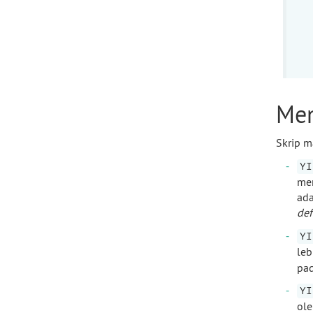
Me
Skrip m
YI
men
ad
def
YI
leb
pa
YI
ole