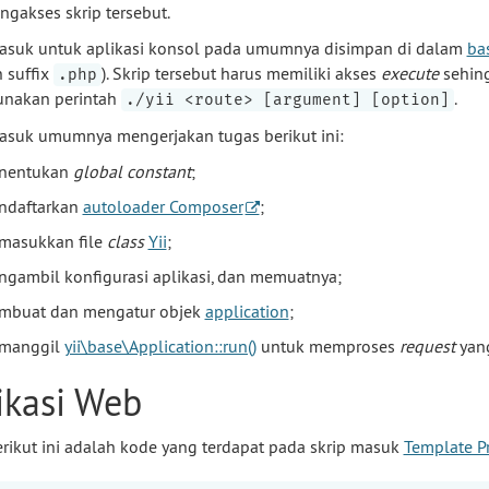
ngakses skrip tersebut.
asuk untuk aplikasi konsol pada umumnya disimpan di dalam
ba
 suffix
). Skrip tersebut harus memiliki akses
execute
sehing
.php
nakan perintah
.
./yii <route> [argument] [option]
asuk umumnya mengerjakan tugas berikut ini:
nentukan
global constant
;
ndaftarkan
autoloader Composer
;
masukkan file
class
Yii
;
gambil konfigurasi aplikasi, dan memuatnya;
mbuat dan mengatur objek
application
;
manggil
yii\base\Application::run()
untuk memproses
request
yang
ikasi Web
rikut ini adalah kode yang terdapat pada skrip masuk
Template P