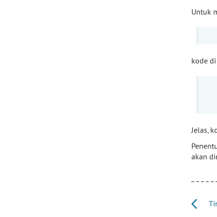
Untuk 
kode di
Jelas, 
Penent
akan d
Ti