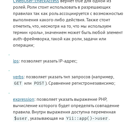
CWebUser::checkAccess
вернёт true для одной из
ролей. Роли стоит использовать в разрешающих
правилах так как роль ассоциируется с возможностью
выполнения какого-либо действия. Также стоит
отметить, что, несмотря на то, что мы используем
термин «роль», значением может быть любой элемент
auth-фреймворка, такой как роли, задачи или
операции;
ips
: позволяет указать IP-адрес;
verbs
: позволяет указать тип запросов (например,
или
). Сравнение регистронезависимо;
GET
POST
expression
: позволяет указать выражение PHP,
вычисление которого будет определять совпадение
правила. Внутри выражения доступна переменная
, указывающая на
.
$user
Yii::app()->user