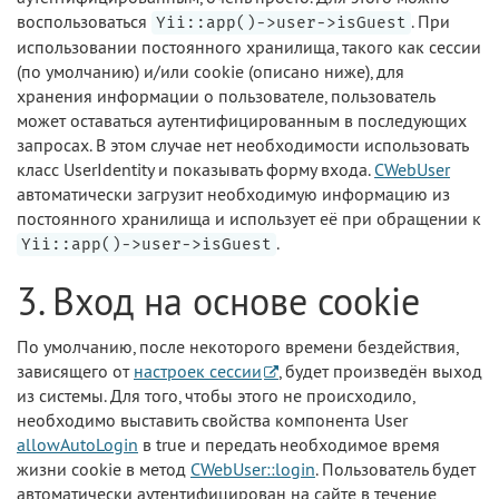
воспользоваться
. При
Yii::app()->user->isGuest
использовании постоянного хранилища, такого как сессии
(по умолчанию) и/или cookie (описано ниже), для
хранения информации о пользователе, пользователь
может оставаться аутентифицированным в последующих
запросах. В этом случае нет необходимости использовать
класс UserIdentity и показывать форму входа.
CWebUser
автоматически загрузит необходимую информацию из
постоянного хранилища и использует её при обращении к
.
Yii::app()->user->isGuest
3. Вход на основе cookie
По умолчанию, после некоторого времени бездействия,
зависящего от
настроек сессии
, будет произведён выход
из системы. Для того, чтобы этого не происходило,
необходимо выставить свойства компонента User
allowAutoLogin
в true и передать необходимое время
жизни cookie в метод
CWebUser::login
. Пользователь будет
автоматически аутентифицирован на сайте в течение