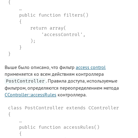
{

    …

    public function filters()

    {

        return array(

            'accessControl',

        );

    }

}
Выше было описано, что фильтр
access control
применяется ко всем действиям контроллера
. Правила доступа, используемые
PostController
фильтром, определяются переопределением метода
CController::accessRules
контроллера.
class PostController extends CController

{

    …

    public function accessRules()

    {
