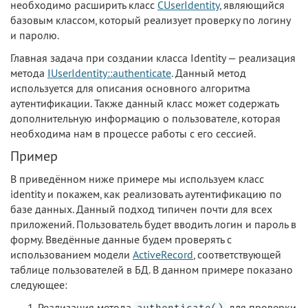
необходимо расширить класс
CUserIdentity
, являющийся
базовым классом, который реализует проверку по логину
и паролю.
Главная задача при создании класса Identity — реализация
метода
IUserIdentity::authenticate
. Данный метод
используется для описания основного алгоритма
аутентификации. Также данный класс может содержать
дополнительную информацию о пользователе, которая
необходима нам в процессе работы с его сессией.
Пример
В приведённом ниже примере мы используем класс
identity и покажем, как реализовать аутентификацию по
базе данных. Данный подход типичен почти для всех
приложений. Пользователь будет вводить логин и пароль в
форму. Введённые данные будем проверять с
использованием модели
ActiveRecord
, соответствующей
таблице пользователей в БД. В данном примере показано
следующее:
Реализация метода
для проверки