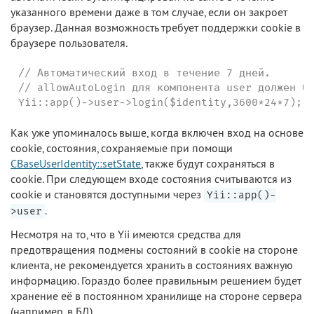
указанного времени даже в том случае, если он закроет
браузер. Данная возможность требует поддержки cookie в
браузере пользователя.
// Автоматический вход в течение 7 дней.

// allowAutoLogin для компонента user должен бы
Yii::app()->user->login($identity,3600*24*7);
Как уже упоминалось выше, когда включен вход на основе
cookie, состояния, сохраняемые при помощи
CBaseUserIdentity::setState
, также будут сохраняться в
cookie. При следующем входе состояния считываются из
cookie и становятся доступными через
Yii::app()-
.
>user
Несмотря на то, что в Yii имеются средства для
предотвращения подмены состояний в cookie на стороне
клиента, не рекомендуется хранить в состояниях важную
информацию. Гораздо более правильным решением будет
хранение её в постоянном хранилище на стороне сервера
(например, в БД).