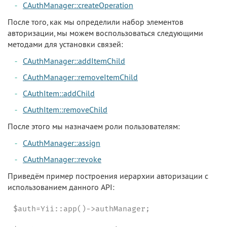
CAuthManager::createOperation
После того, как мы определили набор элементов
авторизации, мы можем воспользоваться следующими
методами для установки связей:
CAuthManager::addItemChild
CAuthManager::removeItemChild
CAuthItem::addChild
CAuthItem::removeChild
После этого мы назначаем роли пользователям:
CAuthManager::assign
CAuthManager::revoke
Приведём пример построения иерархии авторизации с
использованием данного API:
$auth=Yii::app()->authManager;
