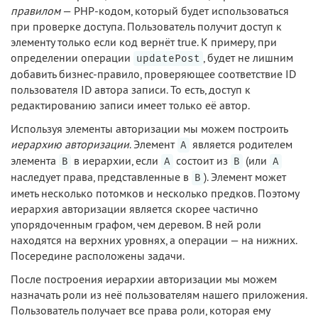
правилом
— PHP-кодом, который будет использоваться
при проверке доступа. Пользователь получит доступ к
элементу только если код вернёт true. К примеру, при
определении операции
, будет не лишним
updatePost
добавить бизнес-правило, проверяющее соответствие ID
пользователя ID автора записи. То есть, доступ к
редактированию записи имеет только её автор.
Используя элементы авторизации мы можем построить
иерархию авторизации
. Элемент
является родителем
A
элемента
в иерархии, если
состоит из
(или
B
A
B
A
наследует права, представленные в
). Элемент может
B
иметь несколько потомков и несколько предков. Поэтому
иерархия авторизации является скорее частично
упорядоченным графом, чем деревом. В ней роли
находятся на верхних уровнях, а операции — на нижних.
Посередине расположены задачи.
После построения иерархии авторизации мы можем
назначать роли из неё пользователям нашего приложения.
Пользователь получает все права роли, которая ему