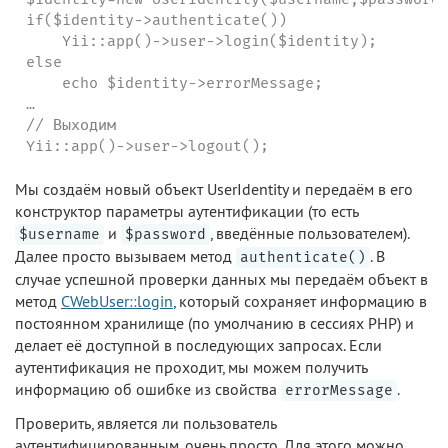
if($identity->authenticate())

    Yii::app()->user->login($identity);

else

    echo $identity->errorMessage;

…

// Выходим

Yii::app()->user->logout();
Мы создаём новый объект UserIdentity и передаём в его
конструктор параметры аутентификации (то есть
и
, введённые пользователем).
$username
$password
Далее просто вызываем метод
. В
authenticate()
случае успешной проверки данных мы передаём объект в
метод
CWebUser::login
, который сохраняет информацию в
постоянном хранилище (по умолчанию в сессиях PHP) и
делает её доступной в последующих запросах. Если
аутентификация не проходит, мы можем получить
информацию об ошибке из свойства
.
errorMessage
Проверить, является ли пользователь
аутентифицированным, очень просто. Для этого можно