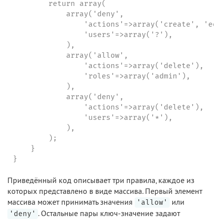
        return array(

            array('deny',

                'actions'=>array('create', 'edi
                'users'=>array('?'),

            ),

            array('allow',

                'actions'=>array('delete'),

                'roles'=>array('admin'),

            ),

            array('deny',

                'actions'=>array('delete'),

                'users'=>array('*'),

            ),

        );

    }

}
Приведённый код описывает три правила, каждое из
которых представлено в виде массива. Первый элемент
массива может принимать значения
или
'allow'
. Остальные пары ключ-значение задают
'deny'