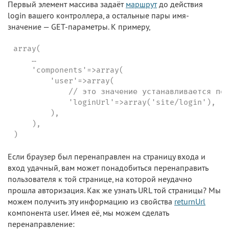
Первый элемент массива задаёт
маршрут
до действия
login вашего контроллера, а остальные пары имя-
значение — GET-параметры. К примеру,
array(

    …

    'components'=>array(

        'user'=>array(

            // это значение устанавливается по 
            'loginUrl'=>array('site/login'),

        ),

    ),

)
Если браузер был перенаправлен на страницу входа и
вход удачный, вам может понадобиться перенаправить
пользователя к той странице, на которой неудачно
прошла авторизация. Как же узнать URL той страницы? Мы
можем получить эту информацию из свойства
returnUrl
компонента user. Имея её, мы можем сделать
перенаправление: