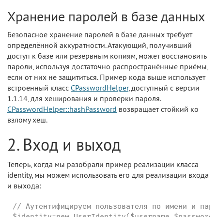
Хранение паролей в базе данных
Безопасное хранение паролей в базе данных требует
определённой аккуратности. Атакующий, получивший
доступ к базе или резервным копиям, может восстановить
пароли, используя достаточно распространённые приёмы,
если от них не защититься. Пример кода выше использует
встроенный класс
CPasswordHelper
, доступный с версии
1.1.14, для хеширования и проверки пароля.
CPasswordHelper::hashPassword
возвращает стойкий ко
взлому хеш.
2. Вход и выход
Теперь, когда мы разобрали пример реализации класса
identity, мы можем использовать его для реализации входа
и выхода:
// Аутентифицируем пользователя по имени и паро
$identity=new UserIdentity($username,$password)