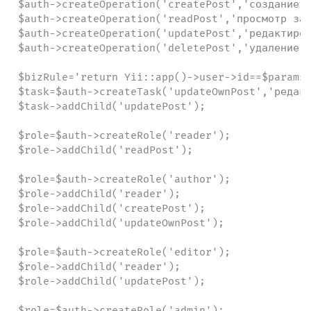
$auth->createOperation('createPost','создание з
$auth->createOperation('readPost','просмотр зап
$auth->createOperation('updatePost','редактиров
$auth->createOperation('deletePost','удаление з
$bizRule='return Yii::app()->user->id==$params[
$task=$auth->createTask('updateOwnPost','редакт
$task->addChild('updatePost');

$role=$auth->createRole('reader');

$role->addChild('readPost');

$role=$auth->createRole('author');

$role->addChild('reader');

$role->addChild('createPost');

$role->addChild('updateOwnPost');

$role=$auth->createRole('editor');

$role->addChild('reader');

$role->addChild('updatePost');

$role=$auth->createRole('admin');
