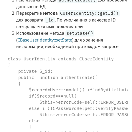
authenticate()
данных по БД.
Перекрытие метода
CUserIdentity::getId()
для возврата
. По умолчанию в качестве ID
_id
возвращается имя пользователя.
Использование метода
setState()
(
CBaseUserIdentity::setState
) для хранения
информации, необходимой при каждом запросе.
class UserIdentity extends CUserIdentity

{

    private $_id;

    public function authenticate()

    {

        $record=User::model()->findByAttributes
        if($record===null)

            $this->errorCode=self::ERROR_USERNA
        else if(!CPasswordHelper::verifyPasswor
            $this->errorCode=self::ERROR_PASSWO
        else

        {
