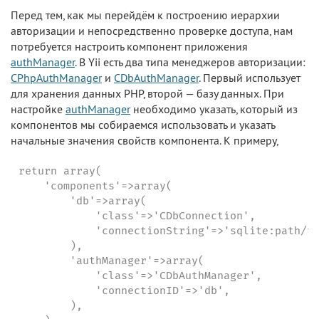
Перед тем, как мы перейдём к построению иерархии
авторизации и непосредственно проверке доступа, нам
потребуется настроить компонент приложения
authManager
. В Yii есть два типа менеджеров авторизации:
CPhpAuthManager
и
CDbAuthManager
. Первый использует
для хранения данных PHP, второй — базу данных. При
настройке
authManager
необходимо указать, который из
компонентов мы собираемся использовать и указать
начальные значения свойств компонента. К примеру,
return array(

    'components'=>array(

        'db'=>array(

            'class'=>'CDbConnection',

            'connectionString'=>'sqlite:path/to
        ),

        'authManager'=>array(

            'class'=>'CDbAuthManager',

            'connectionID'=>'db',

        ),
