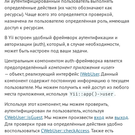
ли аутентифицированный пользователь выполнять
определённые действия (их часто обозначают как
ресурсы). Чаще всего это определяется проверкой,
назначена ли пользователю определённая роль, имеющая
доступ к ресурсам.
В Yii встроен удобный фреймворк аутентификации и
авторизации (auth), который, в случае необходимости,
может быть настроен под ваши задачи.
Центральным компонентом auth-фреймворка является
предопределённый
компонент приложения «user»
— объект, реализующий интерфейс
IWebUser
. Данный
компонент содержит постоянную информацию о текущем
пользователе. Мы можем получить к ней доступ из любого
места приложения, используя
.
Yii::app()->user
Используя этот компонент, мы можем проверить,
аутентифицирован ли пользователь, используя
CWebUser::isGuest
. Мы можем произвести
вход
или
выход
.
Для проверки прав на определённые действия удобно
воспользоваться
CWebUser::checkAccess
. Также есть