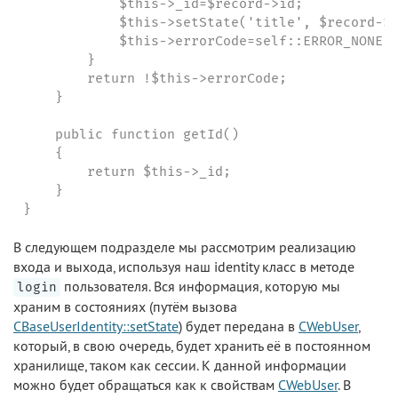
            $this->_id=$record->id;

            $this->setState('title', $record->t
            $this->errorCode=self::ERROR_NONE;

        }

        return !$this->errorCode;

    }

    public function getId()

    {

        return $this->_id;

    }

}
В следующем подразделе мы рассмотрим реализацию
входа и выхода, используя наш identity класс в методе
пользователя. Вся информация, которую мы
login
храним в состояниях (путём вызова
CBaseUserIdentity::setState
) будет передана в
CWebUser
,
который, в свою очередь, будет хранить её в постоянном
хранилище, таком как сессии. К данной информации
можно будет обращаться как к свойствам
CWebUser
. В