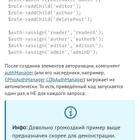
$role->addChild('editor');

$role->addChild('author');

$role->addChild('deletePost');

$auth->assign('reader','readerA');

$auth->assign('author','authorB');

$auth->assign('editor','editorC');

$auth->assign('admin','adminD');
После создания элементов авторизации, компонент
authManager
(или его наследники, например,
CPhpAuthManager
,
CDbAuthManager
) загружает их
автоматически. То есть, приведённый код запускается
один раз, а НЕ для каждого запроса.
Инфо:
Довольно громоздкий пример выше
предназначен скорее для демонстрации.