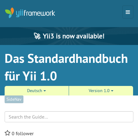
🚀
Yii3 is now available!
Das Standardhandbuch
für Yii 1.0
Deutsch
Version 1.0
SideNav
Search
0
follower