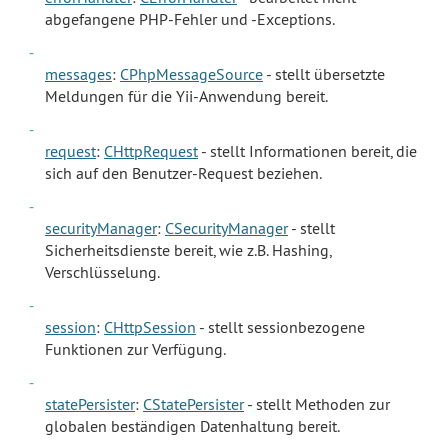
abgefangene PHP-Fehler und -Exceptions.
messages
:
CPhpMessageSource
- stellt übersetzte
Meldungen für die Yii-Anwendung bereit.
request
:
CHttpRequest
- stellt Informationen bereit, die
sich auf den Benutzer-Request beziehen.
securityManager
:
CSecurityManager
- stellt
Sicherheitsdienste bereit, wie z.B. Hashing,
Verschlüsselung.
session
:
CHttpSession
- stellt sessionbezogene
Funktionen zur Verfügung.
statePersister
:
CStatePersister
- stellt Methoden zur
globalen beständigen Datenhaltung bereit.