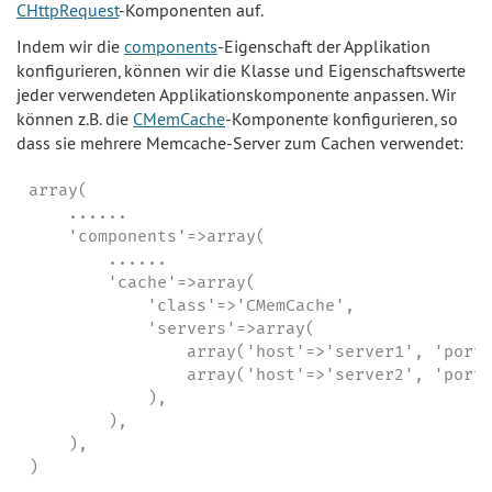
CHttpRequest
-Komponenten auf.
Indem wir die
components
-Eigenschaft der Applikation
konfigurieren, können wir die Klasse und Eigenschaftswerte
jeder verwendeten Applikationskomponente anpassen. Wir
können z.B. die
CMemCache
-Komponente konfigurieren, so
dass sie mehrere Memcache-Server zum Cachen verwendet:
array(

    ......

    'components'=>array(

        ......

        'cache'=>array(

            'class'=>'CMemCache',

            'servers'=>array(

                array('host'=>'server1', 'port'
                array('host'=>'server2', 'port'
            ),

        ),

    ),

)