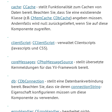
cache
:
CCache
- stellt Funktionalität zum Cachen von
Daten bereit. Beachten Sie, dass Sie eine existierende
Klasse (z.B.
CMemCache
,
CDbCache
) angeben müssen.
Andernfalls wird null zurückgeliefert, wenn Sie auf diese
Komponente zugreifen.
clientScript
:
CClientScript
- verwaltet Clientscripts
(Javascripts und CSS).
coreMessages
:
CPhpMessageSource
- stellt übersetzte
Kernmeldungen für das Yii-Framework bereit.
db
:
CDbConnection
- stellt eine Datenbankverbindung
bereit. Beachten Sie, dass sie deren
connectionString
-
Eigenschaft konfigurieren müssen um diese
Komponente zu verwenden.
errorHandler
:
CErrorHandler
- bearbeitet nicht-