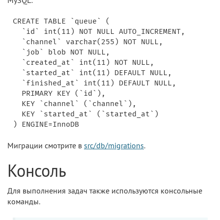
MySQL:
CREATE TABLE `queue` (

  `id` int(11) NOT NULL AUTO_INCREMENT,

  `channel` varchar(255) NOT NULL,

  `job` blob NOT NULL,

  `created_at` int(11) NOT NULL,

  `started_at` int(11) DEFAULT NULL,

  `finished_at` int(11) DEFAULT NULL,

  PRIMARY KEY (`id`),

  KEY `channel` (`channel`),

  KEY `started_at` (`started_at`)

Миграции смотрите в
src/db/migrations
.
Консоль
Для выполнения задач также используются консольные
команды.