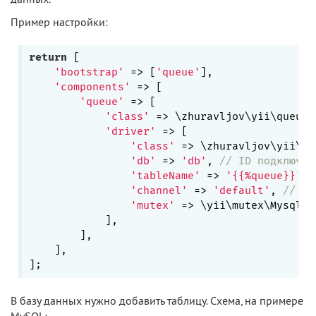
Пример настройки:
return
 [

'bootstrap'
 => [
'queue'
],

'components'
 => [

'queue'
 => [

'class'
 => \zhuravljov\yii\queue\
'driver'
 => [

'class'
 => \zhuravljov\yii\qu
'db'
 => 
'db'
, 
// ID подключен
'tableName'
 => 
'{{%queue}}'
, 
'channel'
 => 
'default'
, 
// вы
'mutex'
 => \yii\mutex\MysqlMu
            ],

        ],

    ],

В базу данных нужно добавить таблицу. Схема, на примере