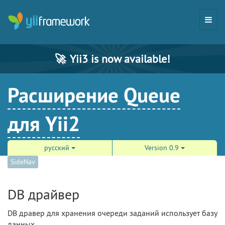
🚀
Yii3 is now available!
Расширение Queue
для Yii2
русский
Version 0.9
SideNav
DB драйвер
DB дравер для хранения очереди заданий использует базу
данных.